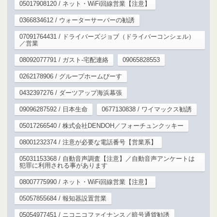
05017908120 / ネット・WiFi回線営業【注意】
0366834612 / ウォーターサーバーの勧誘
07091764431 / ドライバーズジョブ（ドライバーコンシェル）
／営業
08092077791 / ガスト-宅配連絡
09065828553
0262178906 / グループホームぴーす
0432397276 / ダーツアップ海浜幕張
09096287592 / 日本生命
0677130838 / ワイマックス勧誘
05017266540 / 株式会社DENDOH／フォーチュンクッキー
08001232374 / 注意が必要な電話番号【営業系】
05031153368 / 自動音声調査【注意】／自動音声アンケートは
犯罪に利用される事があります
08007775990 / ネット・WiFi回線営業【注意】
05057855684 / 報知器設置営業
05054977451 / ニコニコファイナンス／暗号通貨勧誘