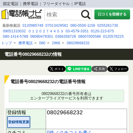
固定電話
携帯電話
フリーダイヤル
IP電話
口コミを投稿する
最新検索語:
0120985749
07013429581
080-0500-1156
0255261730
09051310032
０１２０２７４４５３
03-4579-3351
0120-223-675
080-1414-5789
08080479301
0366358728
08007005586
0120578225
090-8672-8420
09049541282
08007002715
0368975569
0120010888
トップ
>
携帯電話
>
080
>
2966
>
08029668232
08092867619
07010646333
050-3091-7031
050-3205-1095
08009191357
08029411032
0367377217
電話番号08029668232の情報
共有
電話番号08029668232の電話番号情報
08029668232の番号所有者は
エンタープライズサービスを利用できます
08029668232
登録情報
登録情報更新
クチコミ
0件／クチコミを書く