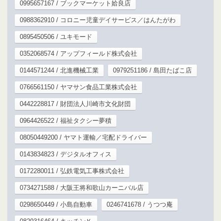
0995657167 / ブックマーケット姶良店
0988362910 / コロニー児童デイサービス／はんたがわ
0895450506 / ユキモード
0352068574 / アップフィールド株式会社
0144571244 / 北進機械工業
0979251186 / 島田たばこ店
0766561150 / ヤマサン食品工業株式会社
0442228817 / 財団法人川崎市文化財団
0964426522 / 福祉タクシー夢積
08050449200 / ヤマト運輸／宅配ドライバー
0143834823 / デジタルオフィス
0172280011 / 弘鉄電気工事株式会社
0734271588 / 大阪王将和歌山カーニバル店
0298650449 / 小島自動車
0246741678 / うつつ庵