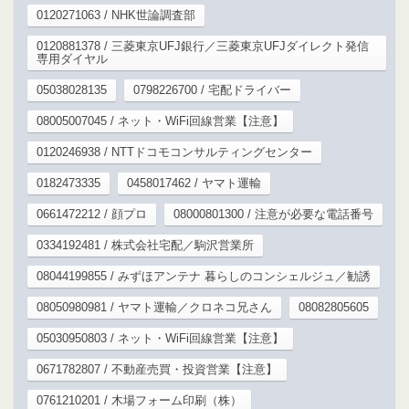
0120271063 / NHK世論調査部
0120881378 / 三菱東京UFJ銀行／三菱東京UFJダイレクト発信
専用ダイヤル
05038028135
0798226700 / 宅配ドライバー
08005007045 / ネット・WiFi回線営業【注意】
0120246938 / NTTドコモコンサルティングセンター
0182473335
0458017462 / ヤマト運輸
0661472212 / 顔プロ
08000801300 / 注意が必要な電話番号
0334192481 / 株式会社宅配／駒沢営業所
08044199855 / みずほアンテナ 暮らしのコンシェルジュ／勧誘
08050980981 / ヤマト運輸／クロネコ兄さん
08082805605
05030950803 / ネット・WiFi回線営業【注意】
0671782807 / 不動産売買・投資営業【注意】
0761210201 / 木場フォーム印刷（株）