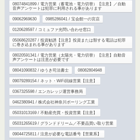
08074841899 / 電力営業（蓄電池・電力切替）【注意】／自動
音声アンケートは犯罪に利用される事があります
09062969630
0985286041 / 宝会館一の宮店
0120628597 / コミュファ光問い合わせ窓口
05068620287 / 投資勧誘【注意】投資または類する電話は犯罪
に巻き込まれる事があります
08020591341 / 電力営業（太陽光・電力切替）【注意】自動音
声アンケートは注意が必要です
08041090832 / ゆうき司法書士
08082804948
09079289154 / ネット・WiFi回線営業【注意】
0367325598 / エンカレッジ運営事務局
0462380941 / 株式会社神奈川ボーリング工業
05031013169 / 不動産売買・投資営業【注意】
05031265619 / グランドドリーム／不要品買い取り営業
09044725811 / 注意が必要な電話番号【営業系】