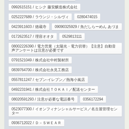
0992615151 / ヒシク 藤安醸造株式会社
0252227689 / ラウンジ・シルヴィ
0280474015
0423911603 / 徳蔵寺
09090325929 / 魚だしらーめん あづま
0172623517 / 理容オオタ
0529813111
08002226390 / 電力営業（太陽光・電力切替）【注意】自動音
声アンケートは注意が必要です
0791521049 / 株式会社中村製材所
0839764700 / 株式会社永見工務店
0557811247 / セブン‐イレブン／熱海小嵐店
0492231941 / 株式会社ＴＯＫＡＩ／配送センター
08020591293 / 注意が必要な電話番号
0356172294
0523077300 / イオンフィナンシャルサービス／名古屋管理セン
ター
0936712022 / Ｄ－ＳＷＥＡＲ