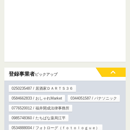
登録事業者
ピックアップ
0250235487 / 居酒家ＤＡＲＴＳ３６
0584662833 / おしゃれMarket
0344051587 / パナソニック
0776520012 / 福井開成法律事務所
0985748360 / たちばな薬局江平
0534888004 / フォトローグ（ｆｏｔｏｌｏｇｕｅ）