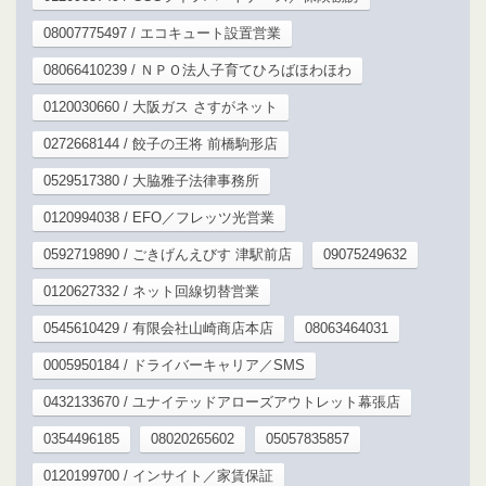
08007775497 / エコキュート設置営業
08066410239 / ＮＰＯ法人子育てひろばほわほわ
0120030660 / 大阪ガス さすがネット
0272668144 / 餃子の王将 前橋駒形店
0529517380 / 大脇雅子法律事務所
0120994038 / EFO／フレッツ光営業
0592719890 / ごきげんえびす 津駅前店
09075249632
0120627332 / ネット回線切替営業
0545610429 / 有限会社山崎商店本店
08063464031
0005950184 / ドライバーキャリア／SMS
0432133670 / ユナイテッドアローズアウトレット幕張店
0354496185
08020265602
05057835857
0120199700 / インサイト／家賃保証