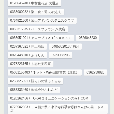
0193645240 / 中村生花店 大通店
0333980282 / 楽・食・遊 みたむら
0764921600 / 富山アドバンステニスクラブ
0965315575 / ハースブラウン 八代店
0936951001 / アローブ（Ａｌ’ａｕｂｅ）
0526043230
0287367521 / 井上商店
0485882018 / 満月
0920448010 / ふうりん
0923038205
0278223165 / ふ志た美容室
05031156483 / ネット・WiFi回線営業【注意】
0362739820
0265825591 / 語らいの場ふくらみ
0888333460 / 株式会社ふれんど
0120262456 / TOKAIコミュニケーションズ@T COM
0776502663 / ＪＡ福井県／永平寺四季食彩館れんげの里Ｌｐａ
店