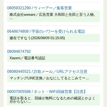
08059321290 / ウィーアー／集客営業
株式会社weeare／広告営業 大和田と住田と言う人物。
…
0648674808 / 宇宙のパワーを受けられる電話
健在ですなう(2026/08/09 01:15:05)
08094674792
Xiaomi／電話番号認証
08080445521 / 詐欺メール／URLアクセス注意
マッチングLINE交換／おなにしてるとこみてー…
08007005586 / ネット・WiFi回線営業【注意】
電話を取ると、回線が無料になるための確認とかよく
分からない…