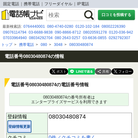
固定電話
携帯電話
フリーダイヤル
IP電話
口コミを投稿する
最新検索語:
0764440001
080-4740-0280
0120-102-184
08002226390
09076114794
03-6688-9838
090-8866-8712
08020591278
0120-036-942
07033964940
08034292704
080 2643 0257
03-6636-0855
0292792307
0570-943702
0118398161
0343765736
03 6842 3455
0800 700 5586
トップ
>
携帯電話
>
080
>
3048
>
08030480874
09092249990
０８００１００７６３４
0367377085
070-3244-9915
050-3175-1652
03 4216 8288
電話番号08030480874の情報
共有
電話番号08030480874の電話番号情報
08030480874の番号所有者は
エンタープライズサービスを利用できます
08030480874
登録情報
登録情報更新
クチコミ
0件／クチコミを書く