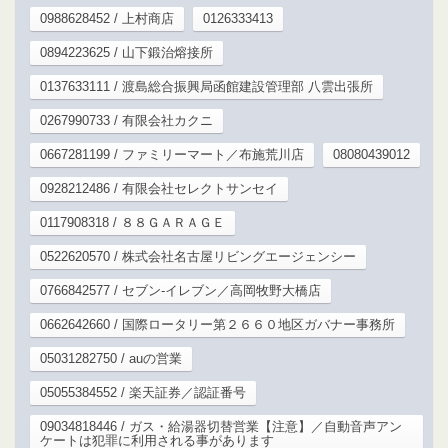
0988628452 / 上村商店
0126333413
0894223625 / 山下鍛治熔接所
0137633111 / 渡島総合振興局函館建設管理部 八雲出張所
0267990733 / 有限会社カクニ
0667281199 / ファミリーマート／布施荒川店
08080439012
0928212486 / 有限会社セレクトサンセイ
0117908318 / ８８ＧＡＲＡＧＥ
0522620570 / 株式会社名古屋リビングエージェンシー
0766842577 / セブン‐イレブン／高岡牧野大橋店
0662642660 / 国際ロータリー第２６６０地区ガバナー事務所
05031282750 / auの営業
05055384552 / 楽天証券／認証番号
09034818446 / ガス・給湯器切替営業【注意】／自動音声アン
ケートは犯罪に利用される事があります