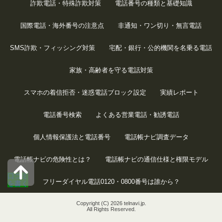
詐欺電話・特殊詐欺対策
電話番号の種類と基礎知識
国際電話・海外番号の注意点
非通知・ワン切り・無言電話
SMS詐欺・フィッシング対策
宅配・銀行・公的機関を名乗る電話
家族・高齢者を守る電話対策
スマホの着信拒否・迷惑電話ブロック設定
実績レポート
電話番号検索
よくある営業電話・勧誘電話
個人情報保護法と電話番号
電話帳ナビ調査データ
電話帳ナビの危険性とは？
電話帳ナビの通信仕様と権限モデル
口コミ
フリーダイヤル電話0120・0800番号は誰から？
を書く
Copyright (C) 2026 telnavi.jp.
All Rights Reserved.