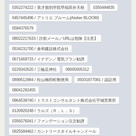
0352274222 / 英才個別学院早稲田弁天校
0355494835
0457445496 / アトリエ ブルーム(Atelier BLOOM)
0584376579
08022217633 / 詐欺メール／URLは危険【注意】
0534231700 / 倉和建設株式会社
0671669733 / イナデン／電気プラン勧誘
0229342620 / 三輪足神社
08005005312
0899512984 / 松山梅田町郵便局
05031877081 / 認証用
08041292455
0964539740 / トラストコンサルタント株式会社宇城営業所
0120920248 / ラルズ（Ｒ．Ｌ．Ｓ）
0356576041 / ファンデーション注文勧誘
0925584462 / カントリースタイルキャンドール