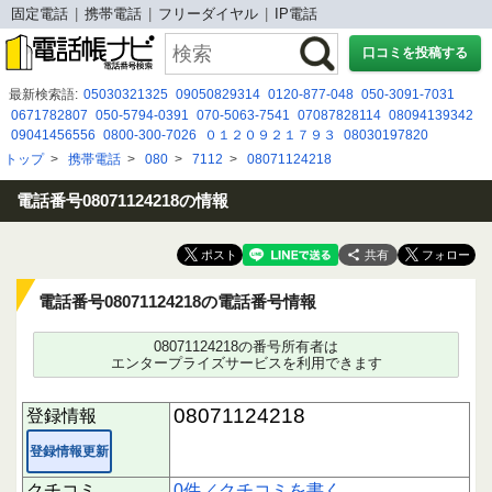
固定電話
携帯電話
フリーダイヤル
IP電話
口コミを投稿する
最新検索語:
05030321325
09050829314
0120-877-048
050-3091-7031
0671782807
050-5794-0391
070-5063-7541
07087828114
08094139342
09041456556
0800-300-7026
０１２０９２１７９３
08030197820
08005001127
092-688-1517
0120977037
070-2003-8004
050 3187 5552
トップ
>
携帯電話
>
080
>
7112
>
08071124218
0675264700
09055291359
0120926483
050-5292-0481
08051298806
0120 426 421
07032263370
電話番号08071124218の情報
共有
電話番号08071124218の電話番号情報
08071124218の番号所有者は
エンタープライズサービスを利用できます
08071124218
登録情報
登録情報更新
クチコミ
0件／クチコミを書く