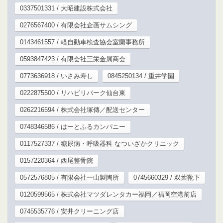
0337501331 / 大昭建設株式会社
0276567400 / 有限会社企画サムシング
0143461557 / 軽自動車検査協会室蘭事務所
0593847423 / 有限会社三栄金属商会
0773636918 / いさみ寿し
0845250134 / 重井学園
0222875500 / リハビリパーク仙台東
0262216594 / 株式会社塚傳／配送センター
0748346586 / はーとふるカンパニー
0117527337 / 糖尿病・呼吸器科 なついざかクリニック
0157220364 / 西尾整骨院
0572576805 / 有限会社一山製陶所
0745660329 / 双葉靴下
0120599565 / 株式会社マツダレンタカー福岡／福岡空港前店
0745535776 / 安井クリーニング店