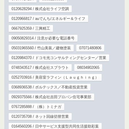
0120628294 / 株式会社ライフ空調
0120966817 / auでんち/エネルギー＆ライフ
0667925359 / 三興精工
09050829314 / 注意が必要な電話番号
05031965560 / 竹山美装／建物塗装
07071480806
0120984370 / ドコモ光コンサルティングセンター／営業
0748343517 / 株式会社スプラウト
08034902065
0252703916 / 美容室ラフィン（Ｌａｕｇｈｉｎｇ）
0368936538 / ボルテックス／不動産投資営業
0929375566 / 株式会社吉田プロパン住宅事業部
0767285888 / （株）トミナガ
0120735708 / ネット回線切替営業
0164560206 / 日中サービス支援型共同生活援助彩葉