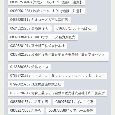
08040753146 / 詐欺メール／URLは危険【注意】
09050561253 / 詐欺メール／URLは危険【注意】
0486628311 / ヤオコー／大宮盆栽町店
0524512225 / 居酒屋 もり
0368837146 / ももぱん。
08096684106 / TAKUサポート／精力剤販売
0339528101 / 富士紙工株式会社本社
0335792176 / 板橋区役所／教育委員会事務局／教育支援センタ
ー
0166380088 / 焼鳥そっぷ
0788572155 / ＩｎｄｉａｎＲｅｓｔａｕｒａｎｔ．Ｓｉｔａｒ
0799602075 / 池之内建設株式会社
0176229461 / 青森三菱ふそう自動車販売株式会社十和田営業所
0888754157 / 小谷毛糸店
0899764321 / ばんらく家
0838217393 / 親洋会
0968788588 / ケアホーム長洲