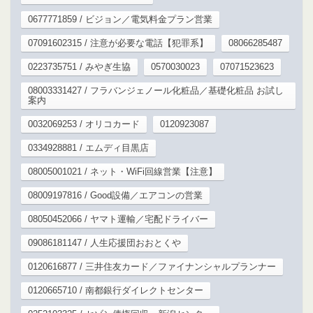
0677771859 / ビジョン／電気料金プラン営業
07091602315 / 注意が必要な電話【犯罪系】
08066285487
0223735751 / みやぎ生協
0570030023
07071523623
08003331427 / フラバンジェノール化粧品／基礎化粧品 お試し
案内
0032069253 / オリコカード
0120923087
0334928881 / エムディ目黒店
08005001021 / ネット・WiFi回線営業【注意】
08009197816 / Good設備／エアコンの営業
08050452066 / ヤマト運輸／宅配ドライバー
09086181147 / 人生応援団おおとくや
0120616877 / 三井住友カード／ファイナンシャルプランナー
0120665710 / 南都銀行ダイレクトセンター