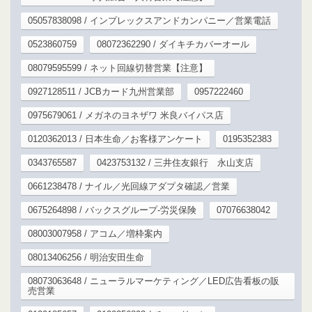
05057838098 / インプレックスアンドカンパニー／営業電話
0523860759
08072362290 / ダイキチカバーオール
08079595599 / ネット回線切替営業【注意】
0927128511 / JCBカード九州営業部
0957222460
0975679061 / メガネのヨネザワ 米良バイパス店
0120362013 / 日本生命／お客様アンケート
0195352383
0343765587
0423753132 / 三井住友銀行 永山支店
0661238478 / ナイル／光回線アダプタ確認／営業
0675264898 / バックスグループ-労災保険
07076638042
08003007958 / アコム／増枠案内
08013406256 / 明治安田生命
08073063648 / ニューラルマーケティング／LED広告看板の販
売営業