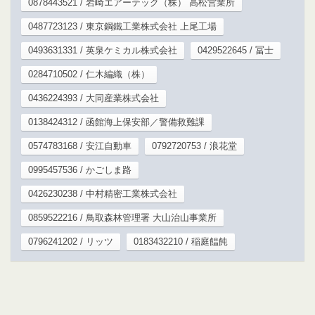
0878443521 / 岩崎エアーテック（株） 高松営業所
0487723123 / 東京鋼鐵工業株式会社 上尾工場
0493631331 / 英泉ケミカル株式会社
0429522645 / 冨士
0284710502 / 仁木編織（株）
0436224393 / 大同産業株式会社
0138424312 / 函館海上保安部／警備救難課
0574783168 / 安江自動車
0792720753 / 浪花堂
0995457536 / かごしま路
0426230238 / 中村精密工業株式会社
0859522216 / 鳥取森林管理署 大山治山事業所
0796241202 / リッツ
0183432210 / 稲庭饂飩