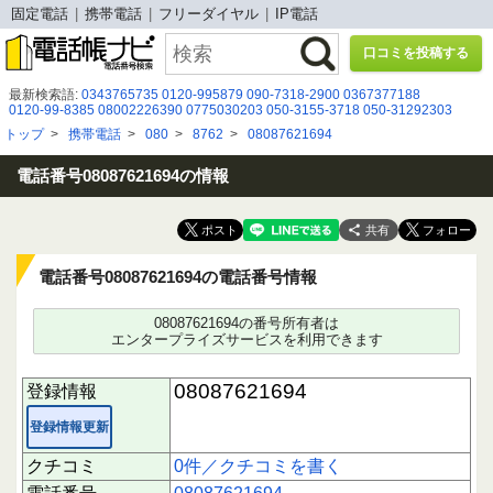
固定電話
携帯電話
フリーダイヤル
IP電話
口コミを投稿する
最新検索語:
0343765735
0120-995879
090-7318-2900
0367377188
0120-99-8385
08002226390
0775030203
050-3155-3718
050-31292303
0112151522
0661238478
0120435190
08029411032
0120966073
トップ
>
携帯電話
>
080
>
8762
>
08087621694
05031522922
0120792197
0120-366-350
080 8088 4034
03-6831-6430
0345007077
0333431045
0345645082
0899841311
07013920357
０５０３１１３６６９５
電話番号08087621694の情報
共有
電話番号08087621694の電話番号情報
08087621694の番号所有者は
エンタープライズサービスを利用できます
08087621694
登録情報
登録情報更新
クチコミ
0件／クチコミを書く