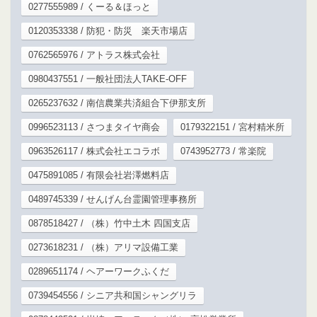
0277555989 / くーる＆ほっと
0120353338 / 防犯・防災 楽天市場店
0762565976 / アトラス株式会社
0980437551 / 一般社団法人TAKE-OFF
0265237632 / 南信農業共済組合下伊那支所
0996523113 / さつまタイヤ商会
0179322151 / 宮村精米所
0963526117 / 株式会社エコラボ
0743952773 / 常楽院
0475891085 / 有限会社岩澤燃料店
0489745339 / せんげん台霊園管理事務所
0878518427 / （株）竹中土木 四国支店
0273618231 / （株）アリマ設備工業
0289651174 / ヘアーワークふくだ
0739454556 / シニア共和国シャングリラ