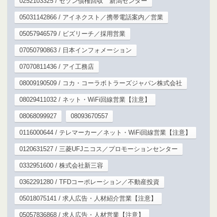
0252103325 / セゾン債権回収 新潟センター
05031142866 / アイネクスト／携帯電話案内／営業
05057946579 / ビズリーチ／採用営業
07050790863 / 日本インフォメーション
07070811436 / アイ工務店
08009190509 / コカ・コーラボトラーズジャパン株式会社
08029411032 / ネット・WiFi回線営業【注意】
08068099927
08093670557
0116000644 / テレマーカー／ネット・WiFi回線営業【注意】
0120631527 / 三菱UFJニコス／プロモーションセンター
0332951600 / 株式会社新三容
0362291280 / TFDコーポレーション／不動産投資
05018075141 / 求人広告・人材紹介営業【注意】
05057836868 / 求人広告・人材営業【注意】