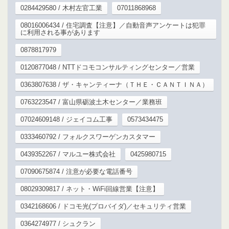
0284429580 / 木村左官工業
07011868968
08016006434 / 住宅調査【注意】／自動音声アンケートは犯罪
に利用される事があります
0878817979
0120877048 / NTTドコモコンサルティングセンター／営業
0363807638 / ザ・キャンティーナ（ＴＨＥ・ＣＡＮＴＩＮＡ）
0763223547 / 富山県砺波土木センター／業務班
07024609148 / ジェイコム工事
0573434475
0333460792 / フォルクスワーゲンカスタマー
0439352267 / マルユー株式会社
0425980715
07090675874 / 注意が必要な電話番号
08029309817 / ネット・WiFi回線営業【注意】
0342168606 / ドコモ光(プロバイダ)／セキュリティ営業
0364274977 / シュクラン