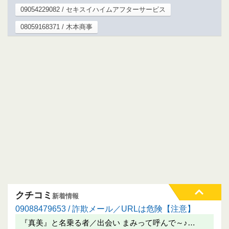
09054229082 / セキスイハイムアフターサービス
08059168371 / 木本商事
クチコミ
新着情報
09088479653 / 詐欺メール／URLは危険【注意】
『真美』と名乗る者／出会い まみって呼んで～♪…