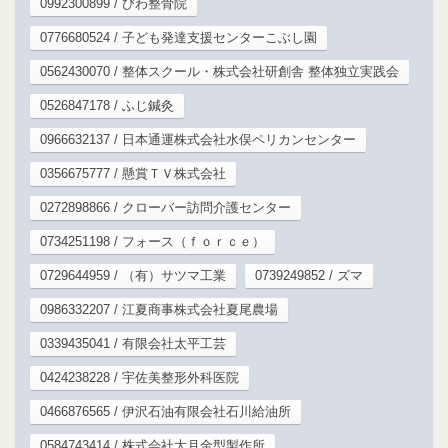
0992300899 / びわ整骨院
0776680524 / 子ども発達支援センターこぶし園
0562430070 / 整体スクール・株式会社研創舎 整体独立実践会
0526847178 / ふじ鍼灸
0966632137 / 日本通運株式会社水俣ペリカンセンター
0356675777 / 懸賞ＴＶ株式会社
0272898866 / クローバー訪問介護センター
0734251198 / フォース（ｆｏｒｃｅ）
0729644959 / （有）サツマ工業
0739249852 / ズマ
0986332207 / 江夏商事株式会社夏尾農場
0339435041 / 有限会社太平工芸
0424238228 / 宇佐美整形外科医院
0466876565 / 伊沢石油有限会社石川給油所
0584743414 / 株式会社大月金型製作所