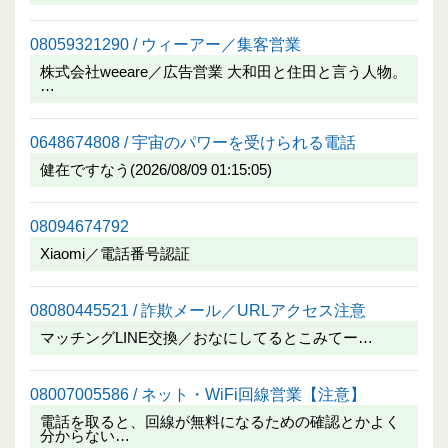
08059321290 / ウィーアー／集客営業
株式会社weeare／広告営業 大和田と住田と言う人物。
…
0648674808 / 宇宙のパワーを受けられる電話
健在ですなう(2026/08/09 01:15:05)
08094674792
Xiaomi／電話番号認証
08080445521 / 詐欺メール／URLアクセス注意
マッチングLINE交換／おなにしてるとこみてー…
08007005586 / ネット・WiFi回線営業【注意】
電話を取ると、回線が無料になるための確認とかよく
分からない…