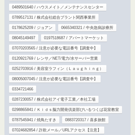
0489501640 / ハウスメイト／メンテナンスセンター
0789517131 / 株式会社総合プラント関西事業所
0178625209 / ジョアン
0665340321 / 中央急病診療所
08045149497
0197518687 / アパートマーケット
07070203565 / 注意が必要な電話番号【調査中】
0120921769 / レンサ／NET/電力/水サーバー営業
0252703916 / 美容室ラフィン（Ｌａｕｇｈｉｎｇ）
08005007045 / 注意が必要な電話番号【調査中】
0334721466
0287230057 / 株式会社アイ電子工業／本社工場
0298865841 / Ｋｉｄｓ脳力開発倶楽部ぴいるつくば花室教室
0787545941 / 焼鳥たすき
0883720317 / 喜多旅館
07024682854 / 詐欺メール／URLアクセス【注意】