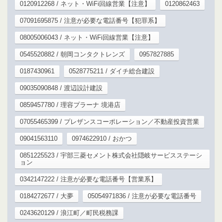
0120912268 / ネット・WiFi回線営業【注意】
0120862463
07091695875 / 注意が必要な電話番号【犯罪系】
08005006043 / ネット・WiFi回線営業【注意】
0545520882 / 朝岡コンタクトレンズ
0957827885
0187430961
0528775211 / ダイチ総合建設
09035090848 / 渡辺設計建設
0859457780 / 理容プラーナ 境港店
07055465399 / プレザンスコーポレーション／不動産投資営業
09041563110
0974622910 / おかつ
0851225523 / 宇部三菱セメント株式会社隠岐サービスステーシ
ョン
0342147222 / 注意が必要な電話番号【営業系】
0184272677 / 大夢
05054971836 / 注意が必要な電話番号
0243620129 / 浪江町／町民税務課