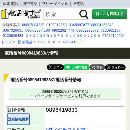
固定電話
携帯電話
フリーダイヤル
IP電話
口コミを投稿する
最新検索語:
08007004239
0120912268
0345007077
08094139342
0367326631
080-8088-4180
09022927778
08002223072
0120921107
0120926483
０８０２０５９１２７６
０１２０９２１７９３
07089199264
058-262-5108
0829435040
08080479483
0827532223
07054673552
トップ
>
固定電話
>
0898
>
41
>
0898419833
05030917031
05057946280
09041456556
0897531485
03 5856 2057
0726442001
08042956619
電話番号0898419833の情報
共有
電話番号0898419833の電話番号情報
0898419833の番号所有者は
エンタープライズサービスを利用できます
0898419833
登録情報
登録情報更新
クチコミ
0件／クチコミを書く