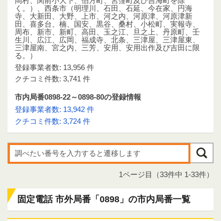
岡村、関前小大下、伯方町、宮窪町及び吉海町を除
く。）、西条市（明理川、石田、石延、今在家、円海
寺、大新田、大野、上市、河之内、河原津、河原津新
田、喜多台、楠、国安、黒谷、桑村、小松町、実報寺、
周布、新市、新町、高田、玉之江、旦之上、丹原町、壬
生川、広江、広岡、福成寺、北条、三津屋、三津屋東、
三津屋南、宮之内、三芳、安用、安用出作及び吉田に限
る。）
登録事業者数: 13,956 件
クチコミ件数: 3,741 件
市内局番0898-22～0898-80の登録情報
登録事業者数: 13,942 件
クチコミ件数: 3,724 件
1ページ目（33件中 1-33件）
固定電話 市外局番「0898」の市内局番一覧