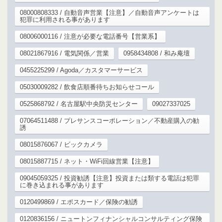
08000808333 / 自動音声営業【注意】／自動音声アンケートは
犯罪に利用される事があります
08006000116 / 注意が必要な電話番号【営業系】
08021867916 / 電気関係／営業
0958434808 / 和み庵壇
0455225299 / Agoda／カスタマーサービス
05030009282 / 飲食店順番待ちお知らせコール
0525868792 / 名古屋駅中央防災センター
09027337025
07064511488 / プレサンスコーポレーション／不動産購入の勧
誘
08015876067 / ビックカメラ
08015887715 / ネット・WiFi回線営業【注意】
09045059325 / 投資勧誘【注意】投資または類する電話は犯罪
に巻き込まれる事があります
0120499869 / エポスカード／保険の勧誘
0120836156 / ニュートンフィナンシャルコンサルティング保険