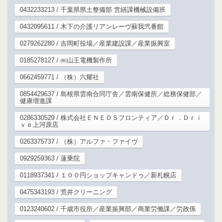
0432233213 / 千葉県県土整備部 営繕課機械設備班
0432095611 / 木下の介護リアンレーヴ蘇我弐番館
0279262280 / 吉岡町役場／産業建設課／産業振興室
0185278127 / ㈱山王電機製作所
0662459771 / （株）六耀社
0854429637 / 島根県雲南合同庁舎／雲南保健所／総務保健部／
健康増進課
0286330529 / 株式会社ＥＮＥＯＳフロンティア／Ｄｒ．Ｄｒｉ
ｖｅ上河原店
0263375737 / （株）アルファ・ファイヴ
0929259363 / 蓮乗院
0118937341 / １００円ショップキャンドゥ／新札幌店
0475343193 / 荒井クリーニング
0123240602 / 千歳市役所／産業振興部／商業労働課／労政係