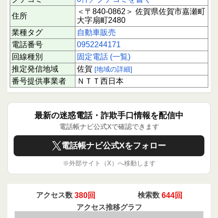
＜〒840-0862＞ 佐賀県佐賀市嘉瀬町
住所
大字扇町2480
業種タグ
自動車販売
電話番号
0952244171
回線種別
固定電話 (一覧)
推定発信地域
佐賀
[地域の詳細]
番号提供事業者
ＮＴＴ西日本
最新の迷惑電話・詐欺手口情報を配信中
電話帳ナビ公式Xで確認できます
電話帳ナビ公式Xをフォロー
※外部サイト（X）へ移動します
アクセス数
380回
検索数
644回
アクセス推移グラフ