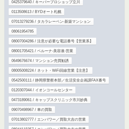
0425379640 / キーパープロショップ立川
0113508613 / BYDオート札幌
07013279236 / タカラレーベン-新築マンション
08061954785
08007004286 / 注意が必要な電話番号【営業系】
08001705421 / ベルーナ-美容液-営業
0649676674 / マンション売買勧誘
08005008224 / ネット・WiFi回線営業【注意】
0542500111 / 静岡県警察本部／生活安全企画課FAX番号
0120307044 / イオンコールセンター
0473189061 / キャップスクリニック市川妙典
09070498967 / 車の買取
07013802777 / エンパワー／買取大吉の営業