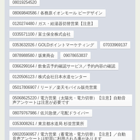
08019254520
08069840586 / 各務原イオンモール ビーデザイン
0120274480 / ガス・給湯器切替営業【注意】
0335571100 / 富士保全株式会社
0353632026 / GOLDポイントマーケティング
07033969137
0878988580 / 坂東商会
09078653837
0366299164 / 飲食店予約確認サービス／予約内容の確認
0120506123 / 株式会社日本水道センター
05017806907 / リード／楽天モバイル販売営業
05068625220 / 電力営業（太陽光・電力切替）【注意】自動音
声アンケートは注意が必要です
08079767986 / 佐川急便／宅配ドライバー
0353008261 / 東京都水道局 杉並営業所
08020590957 / 電力営業（蓄電池・電力切替）【注意】／自動
音声アンケートは犯罪に利用される事があります