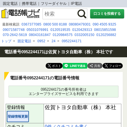
固定電話
携帯電話
フリーダイヤル
IP電話
口コミを投稿する
最新検索語:
0367377085
0800 500 8188
08080479301
090 4505 9325
09071587748
05031076991
0120519535
0120429313
08015851598
070-2642-5619
08043161847
0120984575
0332005150
0120256882
07033454924
08045275957
08020591465
0467225274
090 7759 7250
トップ
>
固定電話
>
0952
>
24
>
0952244171
05055263765
08008080918
09047925662
0800-080-8333
0120 762 065
080 8047 9298
電話番号0952244171は佐賀トヨタ自動車（株） 本社です
共有
電話番号0952244171の電話番号情報
0952244171の番号所有者は
エンタープライズサービスを利用できます
佐賀トヨタ自動車（株） 本社
登録情報
登録情報更新
クチコミ
0件／クチコミを書く