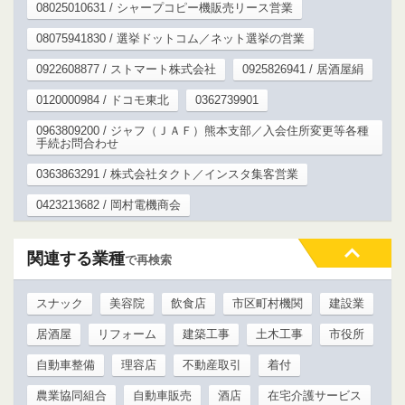
08025010631 / シャープコピー機販売リース営業
08075941830 / 選挙ドットコム／ネット選挙の営業
0922608877 / ストマート株式会社
0925826941 / 居酒屋絹
0120000984 / ドコモ東北
0362739901
0963809200 / ジャフ（ＪＡＦ）熊本支部／入会住所変更等各種
手続お問合わせ
0363863291 / 株式会社タクト／インスタ集客営業
0423213682 / 岡村電機商会
関連する業種
で再検索
スナック
美容院
飲食店
市区町村機関
建設業
居酒屋
リフォーム
建築工事
土木工事
市役所
自動車整備
理容店
不動産取引
着付
農業協同組合
自動車販売
酒店
在宅介護サービス