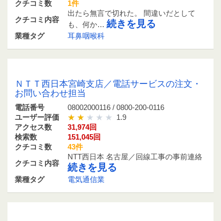
クチコミ数
1件
出たら無言で切れた。 間違いだとして
クチコミ内容
続きを見る
も、何か…
業種タグ
耳鼻咽喉科
08002000116 / 0800-200-0116
ＮＴＴ西日本宮崎支店／電話サービスの注文・
お問い合わせ担当
電話番号
08002000116 / 0800-200-0116
ユーザー評価
1.9
アクセス数
31,974回
検索数
151,045回
クチコミ数
43件
NTT西日本 名古屋／回線工事の事前連絡
クチコミ内容
続きを見る
業種タグ
電気通信業
0985242418 / 0985-24-2418