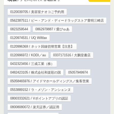
0120039705 / 美容室ナオコご予約用
0562387511 / ビー・アンド・ディードラッグストア豊明三崎店
0823259544
0862979887 / 愛ぴゅあ
0120974531 / UQ WiMax
0120996369 / ネット回線切替営業【注意】
0120996972 / KDDI／au
0337171516 / 大鵬堂書店
0432323456 / 三成工業（株）
0482423105 / 株式会社和楽彩の国
05057949974
05058465976 / アイドマホールディングス／集客営業
0553889152 / ラ・メゾン・アンシェンヌ
08003332621 / Vポイントアプリの認証
08008080072 / 楽天証券／認証用