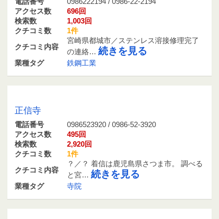
電話番号
0986222194 / 0986-22-2194
アクセス数
696回
検索数
1,003回
クチコミ数
1件
宮崎県都城市／ステンレス溶接修理完了
クチコミ内容
続きを見る
の連絡…
業種タグ
鉄鋼工業
0986523920 / 0986-52-3920
正信寺
電話番号
0986523920 / 0986-52-3920
アクセス数
495回
検索数
2,920回
クチコミ数
1件
？／？ 着信は鹿児島県さつま市。 調べる
クチコミ内容
続きを見る
と宮…
業種タグ
寺院