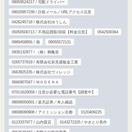
08059524217 / 宅配ドライバー
09020957239 / 詐欺メール／URLアクセス注意
0426245718 / 株式会社ゆうしん
05050500713 / 不用品買取/回収【料金注意】
0542500364
0989458856 / 扇
09055572131
0935132877 / （株）鶴亀堂
0265737919 / 有限会社辰見屋板金工業
0663825335 / 株式会社ヴィレッジ
0666907047 / ＭＯＤＥＮＡ
07011620058 / 注意が必要な電話番号【調査中】
08008050001 / 楽天証券／本人確認
08008080908 / アイミッション京都
0120409225
0123337977 / 山内質店
0143272325 / やきとり長作