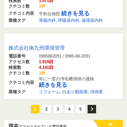
検索数
1,471回
クチコミ数
1件
続きを見る
クチコミ内容
平和台病院
業種タグ
胃腸内科
,
呼吸器内科
,
循環器内科
0985862091 / 0985-86-2091
株式会社南九州環境管理
電話番号
0985862091 / 0985-86-2091
アクセス数
1,919回
検索数
4,141回
クチコミ数
1件
年に一度の浄化槽清掃の連絡
クチコミ内容
続きを見る
業種タグ
リフォーム
,
白あり駆除業
,
清掃業
1
2
3
4
5
次
現在
アクセスされている電話番号