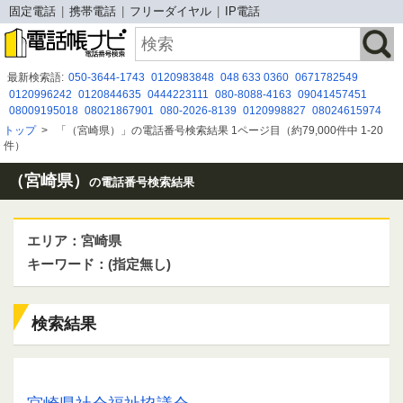
固定電話
携帯電話
フリーダイヤル
IP電話
最新検索語:
050-3644-1743
0120983848
048 633 0360
0671782549
0120996242
0120844635
0444223111
080-8088-4163
09041457451
08009195018
08021867901
080-2026-8139
0120998827
08024615974
0120-365-866
080 2643 0257
0120944238
08020590935
08070940459
トップ
>
「（宮崎県）」の電話番号検索結果 1ページ目（約79,000件中 1-20
0570030360
09054984668
08020590664
0120921700
0120925527
件）
０３６７５８７６８０
（宮崎県）
の電話番号検索結果
エリア：宮崎県
キーワード：(指定無し)
検索結果
0985319630 / 0985-31-9630