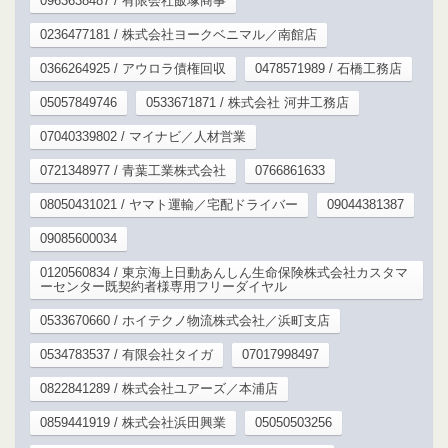
0963638487 / 有限会社飯塚商事
0236477181 / 株式会社ヨークベニマル／南館店
0366264925 / アウロラ債権回収
0478571989 / 石橋工務店
05057849746
0533671871 / 株式会社 河井工務店
07040339802 / マイナビ／人材営業
0721348977 / 青葉工業株式会社
0766861633
08050431021 / ヤマト運輸／宅配ドライバー
09044381387
09085600034
0120560834 / 東京海上日動あんしん生命保険株式会社カスタマ
ーセンター既契約者様専用フリーダイヤル
0533670660 / ホイテクノ物流株式会社／浜町支店
0534783537 / 有限会社タイガ
07017998497
0822841289 / 株式会社ユアーズ／本浦店
0859441919 / 株式会社浜田興業
05050503256