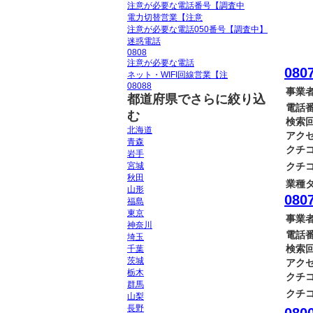
注意が必要な電話番号【調査中
電力切替営業【注意
注意が必要な電話050番号【調査中】
迷惑電話
0808
注意が必要な電話
0807
ネット・WIFI回線営業【注
08088
事業者
都道府県でさらに絞り込
電話番
む
検索回
北海道
アクセ
青森
クチコ
岩手
宮城
クチコ
秋田
業種タ
山形
0807
福島
東京
事業者
神奈川
電話番
埼玉
検索回
千葉
茨城
アクセ
栃木
クチコ
群馬
クチコ
山梨
長野