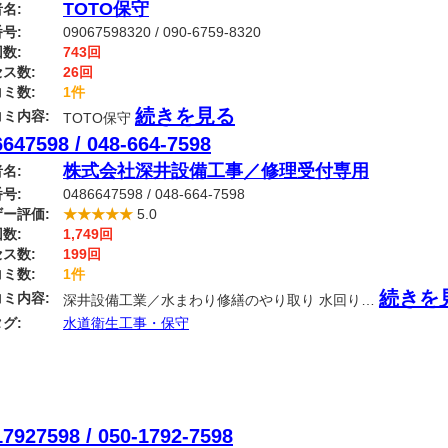
TOTO保守
名:
号:
09067598320 / 090-6759-8320
数:
743回
ス数:
26回
ミ数:
1件
続きを見る
ミ内容:
TOTO保守
647598 / 048-664-7598
株式会社深井設備工事／修理受付専用
名:
号:
0486647598 / 048-664-7598
ー評価:
★★★★★
5.0
数:
1,749回
ス数:
199回
ミ数:
1件
続きを
ミ内容:
深井設備工業／水まわり修繕のやり取り 水回り…
グ:
水道衛生工事・保守
7927598 / 050-1792-7598