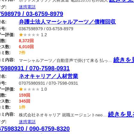
ホットスタッフ／人材派遣 電話口の方も外国人
グ:
迷惑電話
598979 / 03-6759-8979
弁護士法人マーシャルアーツ／債権回収
名:
号:
0367598979 / 03-6759-8979
ー評価:
★
★★★★
1.2
数:
8,372回
ス数:
6,010回
ミ数:
7件
続きを
ミ内容:
マーシャルアーツ／自動音声で掛けて来る 払っ…
5980931 / 070-7598-0931
ネオキャリア／人材営業
名:
号:
07075980931 / 070-7598-0931
ー評価:
★
★★★★
1.0
数:
159回
ス数:
345回
ミ数:
1件
続きを見
ミ内容:
株式会社ネオキャリア 就職エージェントneo…
グ:
迷惑電話
7598320 / 090-6759-8320