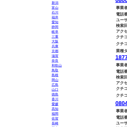
0800
新潟
事業者
富山
石川
電話番
福井
ユーザ
愛知
検索回
静岡
アクセ
岐阜
三重
クチコ
大阪
クチコ
兵庫
業種タ
京都
滋賀
187
奈良
事業者
和歌山
鳥取
電話番
島根
検索回
岡山
アクセ
広島
クチコ
山口
徳島
クチコ
香川
080
愛媛
高知
事業者
福岡
電話番
佐賀
ユーザ
長崎