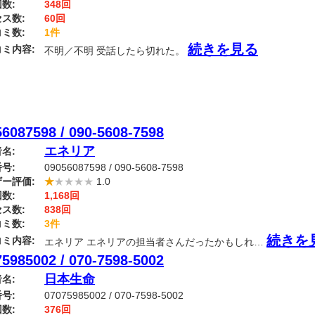
数:
348回
ス数:
60回
ミ数:
1件
続きを見る
ミ内容:
不明／不明 受話したら切れた。
6087598 / 090-5608-7598
エネリア
名:
号:
09056087598 / 090-5608-7598
ー評価:
★
★★★★
1.0
数:
1,168回
ス数:
838回
ミ数:
3件
続きを
ミ内容:
エネリア エネリアの担当者さんだったかもしれ…
5985002 / 070-7598-5002
日本生命
名:
号:
07075985002 / 070-7598-5002
数:
376回