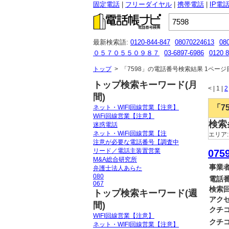
固定電話
フリーダイヤル
携帯電話
IP電
最新検索語:
0120-844-847
08070224613
08
０５７０５５０９８７
03-6897-6986
0120 8
080-7022-4613
０５０５８４６５９７７
04
トップ
>
「7598」の電話番号検索結果 1ページ目（
トップ検索キーワード(月
<
|
1 |
2
間)
「7
ネット・WIFI回線営業【注意】
WiFi回線営業【注意】
検索
迷惑電話
ネット・WiFi回線営業【注
エリア
注意が必要な電話番号【調査中
リード／電話主装置営業
0759
M&A総合研究所
事業者
弁護士法人あらた
080
電話番
067
検索回
トップ検索キーワード(週
アクセ
間)
クチコ
WIFI回線営業【注意】
クチコ
ネット・WIFI回線営業【注意】