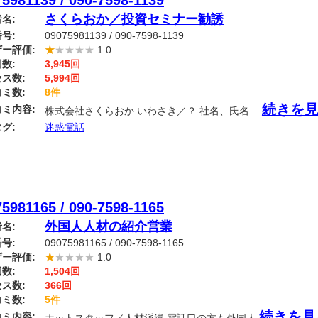
5981139 / 090-7598-1139
さくらおか／投資セミナー勧誘
名:
号:
09075981139 / 090-7598-1139
ー評価:
★
★★★★
1.0
数:
3,945回
ス数:
5,994回
ミ数:
8件
続きを
ミ内容:
株式会社さくらおか いわさき／？ 社名、氏名…
グ:
迷惑電話
5981165 / 090-7598-1165
外国人人材の紹介営業
名:
号:
09075981165 / 090-7598-1165
ー評価:
★
★★★★
1.0
数:
1,504回
ス数:
366回
ミ数:
5件
続きを見
ミ内容: