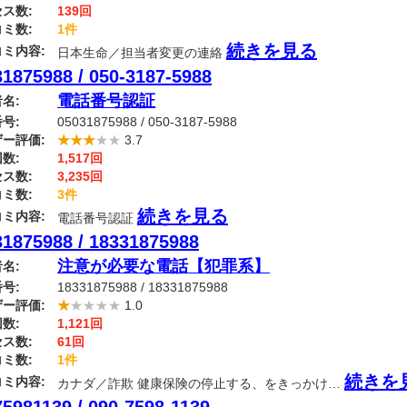
ス数:
139回
ミ数:
1件
続きを見る
ミ内容:
日本生命／担当者変更の連絡
1875988 / 050-3187-5988
電話番号認証
名:
号:
05031875988 / 050-3187-5988
ー評価:
★★★
★★
3.7
数:
1,517回
ス数:
3,235回
ミ数:
3件
続きを見る
ミ内容:
電話番号認証
31875988 / 18331875988
注意が必要な電話【犯罪系】
名:
号:
18331875988 / 18331875988
ー評価:
★
★★★★
1.0
数:
1,121回
ス数:
61回
ミ数:
1件
続きを
ミ内容:
カナダ／詐欺 健康保険の停止する、をきっかけ…