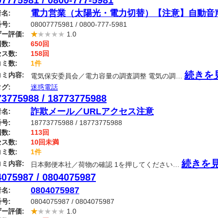
7775981 / 0800-777-5981
電力営業（太陽光・電力切替）【注意】自動音
名:
号:
08007775981 / 0800-777-5981
ー評価:
★
★★★★
1.0
数:
650回
ス数:
158回
ミ数:
1件
続きを
ミ内容:
電気保安委員会／電力容量の調査調整 電気の調…
グ:
迷惑電話
73775988 / 18773775988
詐欺メール／URLアクセス注意
名:
号:
18773775988 / 18773775988
数:
113回
ス数:
10回未満
ミ数:
1件
続きを
ミ内容:
日本郵便本社／荷物の確認 1を押してください…
4075987 / 0804075987
0804075987
名:
号:
0804075987 / 0804075987
ー評価:
★
★★★★
1.0