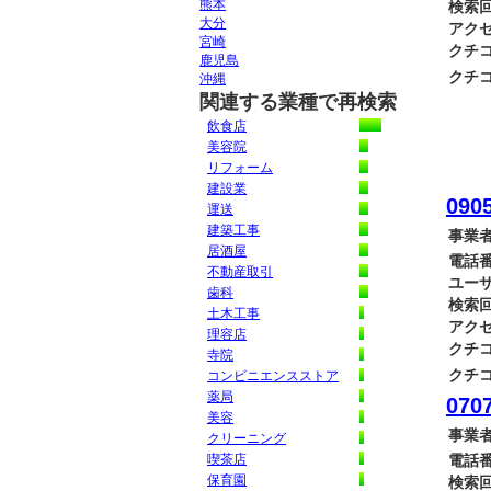
熊本
検索回
大分
アクセ
宮崎
クチコ
鹿児島
クチコ
沖縄
関連する業種で再検索
飲食店
美容院
リフォーム
建設業
0905
運送
建築工事
事業者
居酒屋
電話番
不動産取引
ユーザ
歯科
検索回
土木工事
アクセ
理容店
クチコ
寺院
クチコ
コンビニエンスストア
薬局
0707
美容
事業者
クリーニング
喫茶店
電話番
保育園
検索回