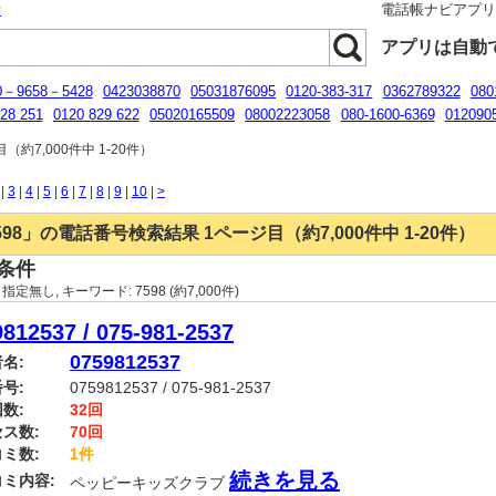
話
電話帳ナビアプ
アプリは自動
0－9658－5428
0423038870
05031876095
0120-383-317
0362789322
080
28 251
0120 829 622
05020165509
08002223058
080-1600-6369
012090
2-303-8870
0120235601
0120030277
約7,000件中 1-20件）
|
3
|
4
|
5
|
6
|
7
|
8
|
9
|
10
|
>
598」の電話番号検索結果 1ページ目（約7,000件中 1-20件）
条件
:
指定無し
, キーワード:
7598
(約7,000件)
812537 / 075-981-2537
0759812537
名:
号:
0759812537 / 075-981-2537
数:
32回
ス数:
70回
ミ数:
1件
続きを見る
ミ内容:
ペッピーキッズクラブ