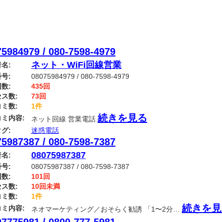
5984979 / 080-7598-4979
ネット・WiFi回線営業
名:
号:
08075984979 / 080-7598-4979
数:
435回
ス数:
73回
ミ数:
1件
続きを見る
ミ内容:
ネット回線 営業電話
グ:
迷惑電話
5987387 / 080-7598-7387
08075987387
名:
号:
08075987387 / 080-7598-7387
数:
101回
ス数:
10回未満
ミ数:
1件
続きを見
ミ内容:
ネオマーケティング／おそらく勧誘 「1〜2分…