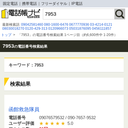
固定電話
携帯電話
フリーダイヤル
IP電話
最新検索語:
09042581460
080-1600-6476
0677770936
03-4214-0121
08030018270
0120-429-313
0120966073
05031876095
0456111857
070-3155-3027
0120235601
0800 222 1205
0800-100-7634
09094144657
トップ
>
「7953」の電話番号検索結果 1ページ目（約6,600件中 1-20件）
045-577-0604
08043493957
0120240853
0120 998 827
050 5370 4545
08001232147
08007778550
0120912268
０３６３１６１０８７
06-6223-6635
08005001137
7953
の電話番号検索結果
キーワード：7953
検索結果
09076579532 / 090-7657-9532
函館救急隊員
電話番号
09076579532 / 090-7657-9532
ユーザー評価
5.0