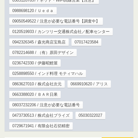
05031207857 / ネット・WiFi回線営業【注意】
0988698120 / Ｕｅｄａ
09050549522 / 注意が必要な電話番号【調査中】
0120519933 / カンツリー交通株式会社／配車センター
0942326345 / 森光商店宝島店
07017423584
0782214688 / （有）原田デザイン
0236742330 / 伊藤昭鯉屋
0258898550 / インド料理 モティマハル
0863627010 / 株式会社次元
0669910620 / アリス
0663388020 / ＢＡＲ日果
08037232206 / 注意が必要な電話番号
0473730513 / 株式会社ブライズ
05030322027
0729671941 / 有限会社石切精密