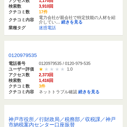
アクセス数
1,170回
検索数
3,910回
クチコミ数
17件
電力会社が親会社で特定技能の人材を紹
クチコミ内容
介してい…
続きを見る
業種タグ
迷惑電話
0120979535 / 0120-979-535
0120979535
電話番号
0120979535 / 0120-979-535
ユーザー評価
1.0
アクセス数
2,373回
検索数
1,416回
クチコミ数
3件
クチコミ内容
ネットトラブル確認
続きを見る
0786479531 / 078-647-9531
神戸市役所／行財政局／税務部／収税課／神戸
市納税案内センター口座振替