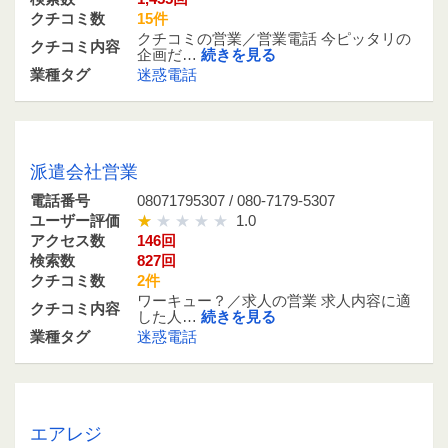
クチコミ数
15件
クチコミの営業／営業電話 今ピッタリの
クチコミ内容
企画だ…
続きを見る
業種タグ
迷惑電話
08071795307 / 080-7179-5307
派遣会社営業
電話番号
08071795307 / 080-7179-5307
ユーザー評価
1.0
アクセス数
146回
検索数
827回
クチコミ数
2件
ワーキュー？／求人の営業 求人内容に適
クチコミ内容
した人…
続きを見る
業種タグ
迷惑電話
08059279538 / 080-5927-9538
エアレジ