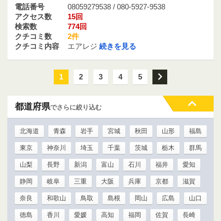
電話番号
08059279538 / 080-5927-9538
アクセス数
15回
検索数
774回
クチコミ数
2件
クチコミ内容
エアレジ
続きを見る
1
2
3
4
5
次
都道府県
でさらに絞り込む
北海道
青森
岩手
宮城
秋田
山形
福島
東京
神奈川
埼玉
千葉
茨城
栃木
群馬
山梨
長野
新潟
富山
石川
福井
愛知
静岡
岐阜
三重
大阪
兵庫
京都
滋賀
奈良
和歌山
鳥取
島根
岡山
広島
山口
徳島
香川
愛媛
高知
福岡
佐賀
長崎