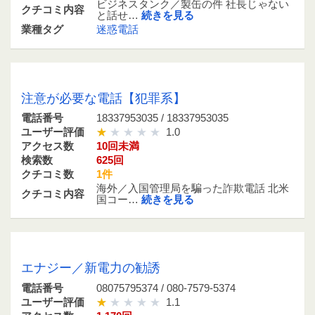
ビジネスタンク／製缶の件 社長じゃない
クチコミ内容
と話せ…
続きを見る
業種タグ
迷惑電話
18337953035 / 18337953035
注意が必要な電話【犯罪系】
電話番号
18337953035 / 18337953035
ユーザー評価
1.0
アクセス数
10回未満
検索数
625回
クチコミ数
1件
海外／入国管理局を騙った詐欺電話 北米
クチコミ内容
国コー…
続きを見る
08075795374 / 080-7579-5374
エナジー／新電力の勧誘
電話番号
08075795374 / 080-7579-5374
ユーザー評価
1.1