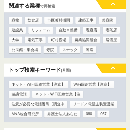
関連する業種
で再検索
織物
飲食店
市区町村機関
建築工事
美容院
建設業
リフォーム
自動車整備
理容店
喫茶店
大学
電気工事
町村役場
農業協同組合
居酒屋
公民館・集会場
寺院
スナック
運送
トップ検索キーワード
(月間)
ネット・WIFI回線営業【注意】
WiFi回線営業【注意】
迷惑電話
ネット・WiFi回線営業【注
注意が必要な電話番号【調査中
リード／電話主装置営業
M&A総合研究所
弁護士法人あらた
080
067