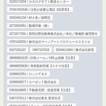
0120171934 / カタログギフト配送センター
07047453545 / 注意が必要な電話【犯罪系】
0262441234 / 村さ来／徳間店
0272652951 / 飯塚印刷（株）
0272677201 / 群馬日野自動車株式会社／本社／整備部‐修理受付
0787428255 / 株式会社マーノアートプロデューススタジオ
0427291107
0487107018
0534411844 / 株式会社静晃
08080863125 / 詐欺メール／URLは危険【注意】
08088250830 / 有料取材営業【ステマ注意】
0268602351 / ロッジＰ＆Ｏ
0338659577 / エーゼット株式会社
0363618945 / 不動産売買・投資営業【注意】
0367370111 / 株式会社東名 新宿支店