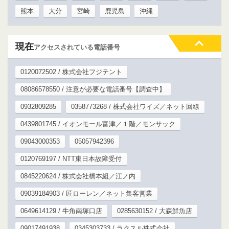
熊本
大分
宮崎
鹿児島
沖縄
現在
アクセスされている電話番号
0120072502 / 株式会社フジテント
08086578550 / 注意が必要な電話番号【調査中】
0932809285
0358773268 / 株式会社ワイズ／ネット回線
0439801745 / イオンモール富津／１階／モンサック
09043000353
05057942396
0120769197 / NTT東日本故障受付
0845220624 / 株式会社橋本組／江ノ内
09039184903 / 匠ローレン／ネット集客営業
0649614129 / 牛角南塚口店
0285630152 / 大森鮮魚店
09017491938
0345303733 / ラクスル株式会社