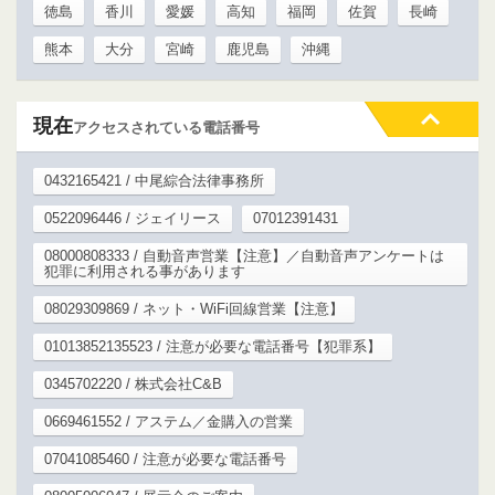
徳島
香川
愛媛
高知
福岡
佐賀
長崎
熊本
大分
宮崎
鹿児島
沖縄
現在
アクセスされている電話番号
0432165421 / 中尾綜合法律事務所
0522096446 / ジェイリース
07012391431
08000808333 / 自動音声営業【注意】／自動音声アンケートは
犯罪に利用される事があります
08029309869 / ネット・WiFi回線営業【注意】
01013852135523 / 注意が必要な電話番号【犯罪系】
0345702220 / 株式会社C&B
0669461552 / アステム／金購入の営業
07041085460 / 注意が必要な電話番号