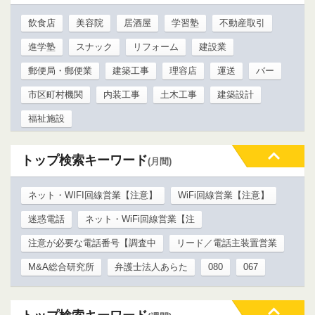
飲食店
美容院
居酒屋
学習塾
不動産取引
進学塾
スナック
リフォーム
建設業
郵便局・郵便業
建築工事
理容店
運送
バー
市区町村機関
内装工事
土木工事
建築設計
福祉施設
トップ検索キーワード
(月間)
ネット・WIFI回線営業【注意】
WiFi回線営業【注意】
迷惑電話
ネット・WiFi回線営業【注
注意が必要な電話番号【調査中
リード／電話主装置営業
M&A総合研究所
弁護士法人あらた
080
067