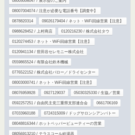
08005006047 / 展示会のご案内
08007004074 / 注意が必要な電話番号【調査中】
0878820314
09026179404 / ネット・WiFi回線営業【注意】
0988628452 / 上村商店
0120216230 / 株式会社タウ
0120274453 / ネット・WiFi回線営業【注意】
0120941134 / 世田谷セレモニー株式会社
0559865524 / 有限会社鈴木機械
0776522152 / 株式会社バロー／ドライセンター
08003000741 / ネット・WiFi回線営業【注意】
08076959928
0927129037
05030325330 / 生協／営業
0592257251 / 自由民主党三重県支部連合会
0661706169
07033960188
0724315009 / ドッグサロンシアンバトー
08048816344 / ホットペッパービューティーの営業
08056913210 / テラスコール給湯器