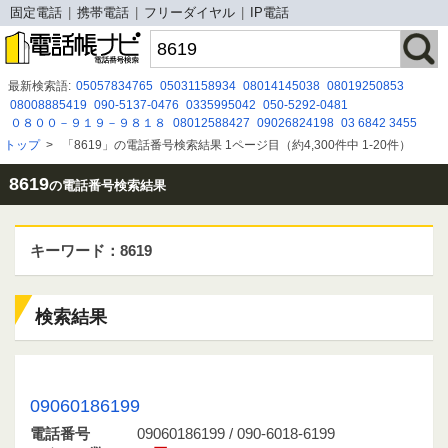
固定電話
携帯電話
フリーダイヤル
IP電話
最新検索語:
05057834765
05031158934
08014145038
08019250853
08008885419
090-5137-0476
0335995042
050-5292-0481
０８００－９１９－９８１８
08012588427
09026824198
03 6842 3455
08007779633
08007002715
08080884073
090 5063 0769
08002223830
トップ
>
「8619」の電話番号検索結果 1ページ目（約4,300件中 1-20件）
08019256368
0120755280
08080884614
08059321044
08011163348
05031075405
08080884329
0120676396
8619
の電話番号検索結果
キーワード：8619
検索結果
09060186199 / 090-6018-6199
09060186199
電話番号
09060186199 / 090-6018-6199