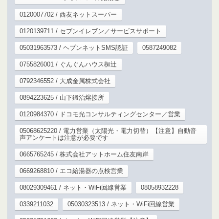
0120007702 / 西友ネットスーパー
0120139711 / セブンイレブン／サービスサポート
05031963573 / ヘブンネットSMS認証
0587249082
0755826001 / ぐんぐんハウス椥辻
0792346552 / 大成金属株式会社
0894223625 / 山下鍛治熔接所
0120984370 / ドコモ光コンサルティングセンター／営業
05068625220 / 電力営業（太陽光・電力切替）【注意】自動音
声アンケートは注意が必要です
0665765245 / 株式会社アットホーム住友南岸
0669268810 / エコ給湯器の点検営業
08029309461 / ネット・WiFi回線営業
08058932228
0339211032
05030323513 / ネット・WiFi回線営業