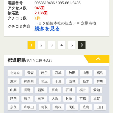
電話番号
0958619486 / 095-861-9486
アクセス数
945回
検索数
2,138回
クチコミ数
1件
トヨタ稲佐本社の担当／車 定期点検
クチコミ内容
続きを見る
1
2
3
4
5
次
都道府県
でさらに絞り込む
北海道
青森
岩手
宮城
秋田
山形
福島
東京
神奈川
埼玉
千葉
茨城
栃木
群馬
山梨
長野
新潟
富山
石川
福井
愛知
静岡
岐阜
三重
大阪
兵庫
京都
滋賀
奈良
和歌山
鳥取
島根
岡山
広島
山口