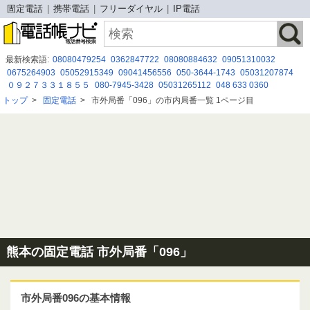
固定電話
携帯電話
フリーダイヤル
IP電話
最新検索語:
08080479254
0362847722
08080884632
09051310032
0675264903
05052915349
09041456556
050-3644-1743
05031207874
０９２７３３１８５５
080-7945-3428
05031265112
048 633 0360
070-2642-5619
0120175767
050-5292-0481
0120365474
0120 426 421
トップ
>
固定電話
>
市外局番「096」の市内局番一覧 1ページ目
0485293226
052-627-0335
08072065148
080 8047 9298
07087828114
090-7610-0354
0120-283-291
熊本の固定電話 市外局番「096」
市外局番096の基本情報