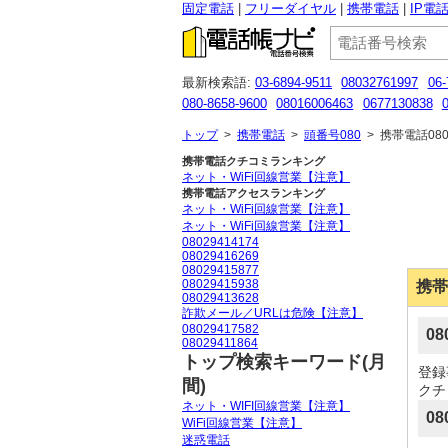
固定電話
フリーダイヤル
携帯電話
IP電
最新検索語:
03-6894-9511
08032761997
06-
080-8658-9600
08016006463
0677130838
05057838125
080-0500-6999
0345210249
トップ
>
携帯電話
>
頭番号080
>
携帯電話080
携帯電話クチコミランキング
ネット・WiFi回線営業【注意】
携帯電話アクセスランキング
ネット・WiFi回線営業【注意】
ネット・WiFi回線営業【注意】
08029414174
08029416269
08029415877
08029415938
携帯
08029413628
詐欺メール／URLは危険【注意】
08029417582
0
08029411864
トップ検索キーワード(月
登録
間)
クチ
ネット・WIFI回線営業【注意】
08
WiFi回線営業【注意】
迷惑電話