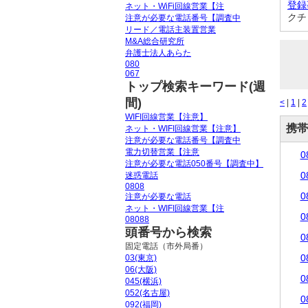
登録
ネット・WiFi回線営業【注
クチ
注意が必要な電話番号【調査中
リード／電話主装置営業
M&A総合研究所
弁護士法人あらた
080
067
トップ検索キーワード(週
間)
<
|
1
|
2
WIFI回線営業【注意】
携帯
ネット・WIFI回線営業【注意】
注意が必要な電話番号【調査中
電力切替営業【注意
0
注意が必要な電話050番号【調査中】
0
迷惑電話
0808
0
注意が必要な電話
ネット・WIFI回線営業【注
0
08088
頭番号から検索
0
固定電話（市外局番）
0
03(東京)
06(大阪)
0
045(横浜)
052(名古屋)
0
092(福岡)