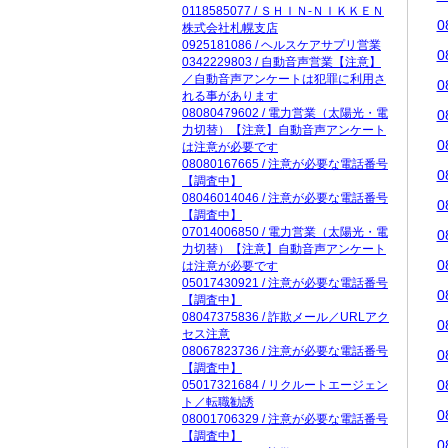
0118585077 / ＳＨＩＮ‐ＮＩＫＫＥＮ
0
株式会社札幌支店
0925181086 / ヘルスケアサプリ営業
0
0342229803 / 自動音声営業【注意】
／自動音声アンケートは犯罪に利用さ
0
れる事があります
08080479602 / 電力営業（太陽光・電
0
力切替）【注意】自動音声アンケート
0
は注意が必要です
08080167665 / 注意が必要な電話番号
0
【調査中】
08046014046 / 注意が必要な電話番号
0
【調査中】
07014006850 / 電力営業（太陽光・電
0
力切替）【注意】自動音声アンケート
0
は注意が必要です
05017430921 / 注意が必要な電話番号
0
【調査中】
08047375836 / 詐欺メール／URLアク
0
セス注意
08067823736 / 注意が必要な電話番号
0
【調査中】
0
05017321684 / リクルートエージェン
ト／転職勧誘
0
08001706329 / 注意が必要な電話番号
【調査中】
0