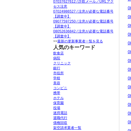
07037627612 / 詐欺メール／URLアク
セス注意
0
07024986527 / 注意が必要な電話番号
【調査中】
0
09077597250 / 注意が必要な電話番号
0
【調査中】
08052636842 / 注意が必要な電話番号
0
【調査中】
>>
最新の更新事業者一覧を見る
0
人気のキーワード
0
飲食店
病院
0
クリニック
銀行
0
市役所
0
学校
美容
0
コンビニ
携帯
0
ホテル
保育園
0
役場
迷惑電話
0
退職代行
0
債権回収
架空請求業者一覧
0