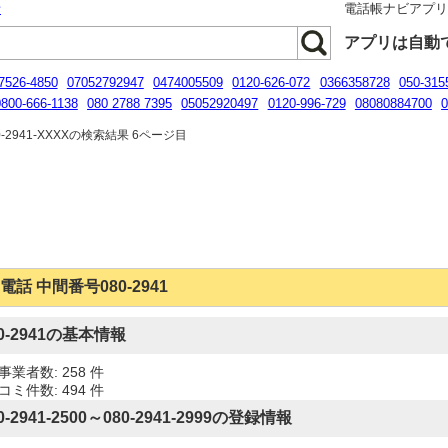
話
電話帳ナビアプ
アプリは自動
7526-4850
07052792947
0474005509
0120-626-072
0366358728
050-315
0800-666-1138
080 2788 7395
05052920497
0120-996-729
08080884700
0
0120-115-360
05031210681
-2941-XXXXの検索結果 6ページ目
電話 中間番号080-2941
80-2941の基本情報
事業者数: 258 件
コミ件数: 494 件
0-2941-2500～080-2941-2999の登録情報