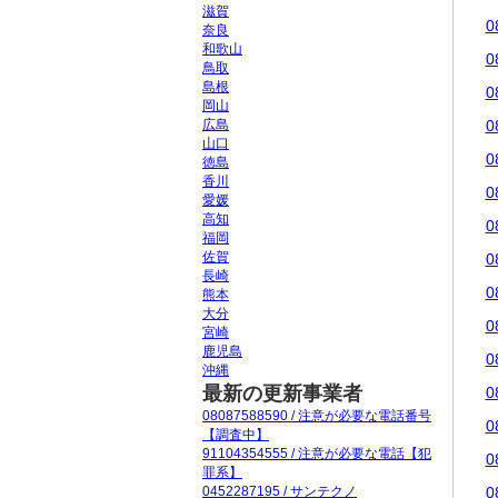
滋賀
0
奈良
和歌山
0
鳥取
島根
0
岡山
広島
0
山口
0
徳島
香川
0
愛媛
高知
0
福岡
佐賀
0
長崎
0
熊本
大分
0
宮崎
鹿児島
0
沖縄
最新の更新事業者
0
08087588590 / 注意が必要な電話番号
0
【調査中】
91104354555 / 注意が必要な電話【犯
0
罪系】
0452287195 / サンテクノ
0