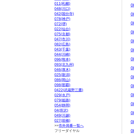
011(札幌)
0
048(川口)
042(国分寺)
0
078(神戸)
0
072(堺)
022(仙台)
0
075(京都)
047(市川)
0
082(広島)
043(千葉)
0
044(川崎)
0
096(熊本)
093(北九州)
0
046(厚木)
025(新潟)
0
086(岡山)
098(那覇)
0
0422(武蔵野三鷹)
0
029(水戸)
079(姫路)
0
054(静岡)
04(所沢)
0
049(川越)
027(前橋)
0
>>
市外局番一覧へ
0
フリーダイヤル