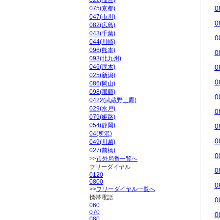
022(仙台)
0
075(京都)
047(市川)
0
082(広島)
043(千葉)
0
044(川崎)
096(熊本)
0
093(北九州)
046(厚木)
0
025(新潟)
0
086(岡山)
098(那覇)
0
0422(武蔵野三鷹)
029(水戸)
0
079(姫路)
054(静岡)
0
04(所沢)
0
049(川越)
027(前橋)
0
>>
市外局番一覧へ
フリーダイヤル
0
0120
0800
0
>>
フリーダイヤル一覧へ
携帯電話
0
060
070
0
080