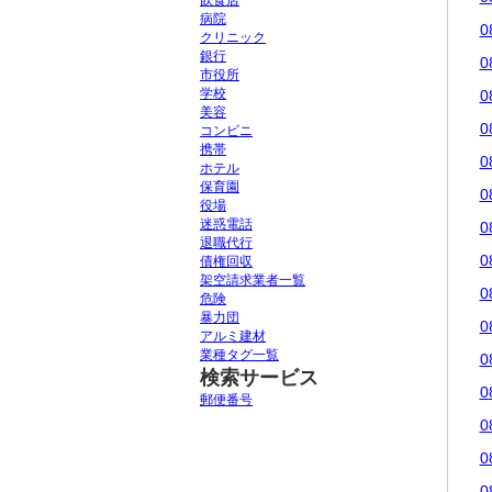
飲食店
病院
0
クリニック
銀行
0
市役所
学校
0
美容
0
コンビニ
携帯
0
ホテル
保育園
0
役場
迷惑電話
0
退職代行
0
債権回収
架空請求業者一覧
0
危険
暴力団
0
アルミ建材
業種タグ一覧
0
検索サービス
0
郵便番号
0
0
0