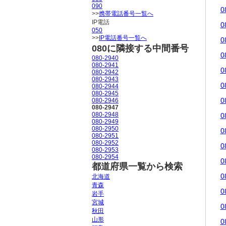
090
0
>>
携帯電話番号一覧へ
IP電話
0
050
>>
IP電話番号一覧へ
0
080に隣接する中間番号
0
080-2940
080-2941
0
080-2942
080-2943
0
080-2944
080-2945
0
080-2946
080-2947
080-2948
0
080-2949
080-2950
0
080-2951
080-2952
0
080-2953
080-2954
0
都道府県一覧から検索
0
北海道
青森
0
岩手
宮城
0
秋田
山形
0