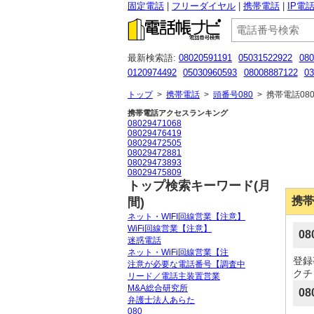
固定電話
フリーダイヤル
携帯電話
IP電
最新検索語:
08020591191
05031522922
080
0120974492
05030960593
08008887122
03
05030923926
０１２０９５３３３３
03 684
トップ
>
携帯電話
>
頭番号080
>
携帯電話080
携帯電話アクセスランキング
08029471068
08029476419
08029472505
08029472881
08029473893
08029475809
トップ検索キーワード(月
携帯
間)
ネット・WIFI回線営業【注意】
WiFi回線営業【注意】
0
迷惑電話
ネット・WiFi回線営業【注
登録
注意が必要な電話番号【調査中
クチ
リード／電話主装置営業
M&A総合研究所
08
弁護士法人あらた
080