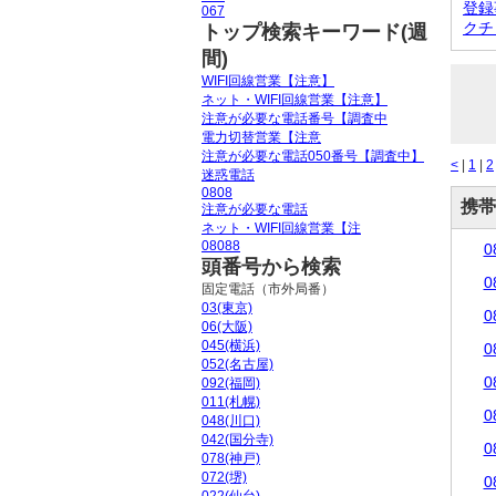
登録
067
クチ
トップ検索キーワード(週
間)
WIFI回線営業【注意】
ネット・WIFI回線営業【注意】
注意が必要な電話番号【調査中
電力切替営業【注意
注意が必要な電話050番号【調査中】
<
|
1
|
2
迷惑電話
0808
携帯
注意が必要な電話
ネット・WIFI回線営業【注
08088
0
頭番号から検索
0
固定電話（市外局番）
03(東京)
0
06(大阪)
045(横浜)
0
052(名古屋)
0
092(福岡)
011(札幌)
0
048(川口)
042(国分寺)
0
078(神戸)
072(堺)
0