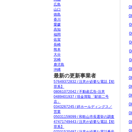
広島
0
山口
徳島
0
香川
0
愛媛
高知
0
福岡
佐賀
0
長崎
熊本
0
大分
宮崎
0
鹿児島
0
沖縄
最新の更新事業者
0
57649372832 / 注意が必要な電話【犯
0
罪系】
08061072042 / 不動産広告-注意
0
0489401937 / 現金買取「駅前二号
店」
0
0343267245 / 絆ホールディングス／
営業
0
05031159099 / 和歌山市長選挙の調査
0
47471749443 / 注意が必要な電話【犯
罪系】
0
07031520497 / 注意が必要な電話番号