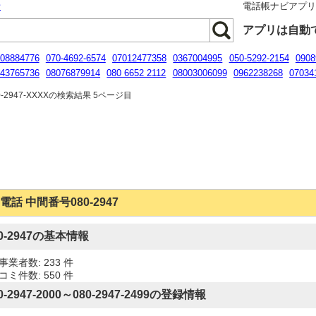
話
電話帳ナビアプ
アプリは自動
08884776
070-4692-6574
07012477358
0367004995
050-5292-2154
0908
43765736
08076879914
080 6652 2112
08003006099
0962238268
07034
2 3455
08003009888
-2947-XXXXの検索結果 5ページ目
電話 中間番号080-2947
80-2947の基本情報
事業者数: 233 件
コミ件数: 550 件
0-2947-2000～080-2947-2499の登録情報