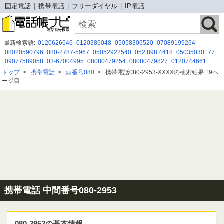
固定電話
携帯電話
フリーダイヤル
IP電話
最新検索語:
0120626646
0120386048
05058306520
07089199264
08020590796
080-2787-5967
05052922540
052 898 4418
05035030177
09077589058
03-67004995
08080479254
08080479827
0120744661
09041458614
0363647567
050 3115 6483
08015854124
05031110340
トップ
>
携帯電話
>
頭番号080
>
携帯電話080-2953-XXXXの検索結果 19ペ
07065641055
080 2930 8509
070-2642-5619
0120030161
0345007077
ージ目
08026664920
携帯電話 中間番号080-2953
080-2953の基本情報