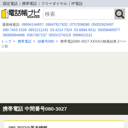
固定電話
携帯電話
フリーダイヤル
IP電話
最新検索語:
09094144657
09047917832
0757056080
05052920497
090 7453 1539
0852211242
03 4214 7324
03-6894-9511
05058465977
08080884686
0367387157
05031274219
0996623111
０４６７５８１０９５
05057831473
03-6691-7910
05031450448
トップ
>
携帯電話
>
頭番号080
>
携帯電話080-3027-XXXXの検索結果 2ペー
08080884277
0992161375
0196362873
08080479470
0120966073
ジ目
0120974385
090-1959-2628
090-7318-2900
携帯電話 中間番号080-3027
080-3027の基本情報