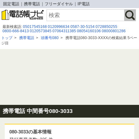
固定電話
携帯電話
フリーダイヤル
IP電話
最新検索語:
05017545168
0120996634
0587-30-5154
0728850255
0800-666-8413
0120573845
07064311385
08054160106
08000801286
05031653367
08005007067
08007770484
08029411032
0927911797
トップ
>
携帯電話
>
頭番号080
>
携帯電話080-3033-XXXXの検索結果 5ペー
05057842641
０８００－９１９－９８１８
06-7526-4890
0899075070
ジ目
07055080577
08020590690
080 1695 9674
05031762257
08039396376
05031522922
０８０４４７０３１５１
携帯電話 中間番号080-3033
080-3033の基本情報