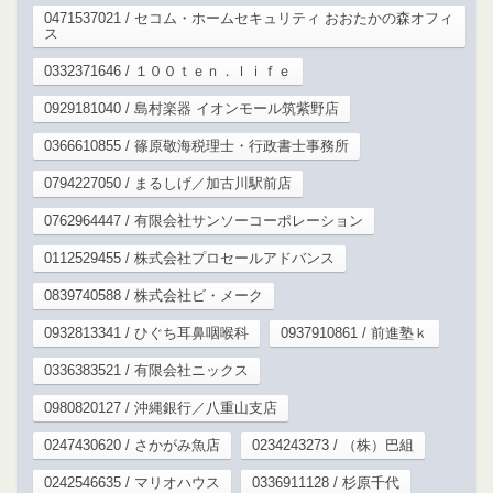
0471537021 / セコム・ホームセキュリティ おおたかの森オフィ
ス
0332371646 / １００ｔｅｎ．ｌｉｆｅ
0929181040 / 島村楽器 イオンモール筑紫野店
0366610855 / 篠原敬海税理士・行政書士事務所
0794227050 / まるしげ／加古川駅前店
0762964447 / 有限会社サンソーコーポレーション
0112529455 / 株式会社プロセールアドバンス
0839740588 / 株式会社ビ・メーク
0932813341 / ひぐち耳鼻咽喉科
0937910861 / 前進塾ｋ
0336383521 / 有限会社ニックス
0980820127 / 沖縄銀行／八重山支店
0247430620 / さかがみ魚店
0234243273 / （株）巴組
0242546635 / マリオハウス
0336911128 / 杉原千代