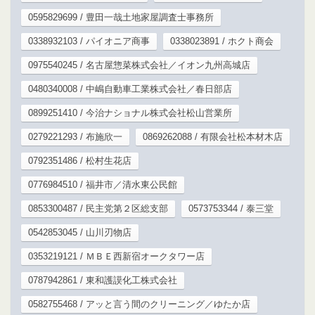
0595829699 / 豊田一哉土地家屋調査士事務所
0338932103 / パイオニア商事
0338023891 / ホクト商会
0975540245 / 名古屋惣菜株式会社／イオン九州高城店
0480340008 / 中嶋自動車工業株式会社／春日部店
0899251410 / 今治ナショナル株式会社松山営業所
0279221293 / 布施欣一
0869262088 / 有限会社松本材木店
0792351486 / 松村生花店
0776984510 / 福井市／清水東公民館
0853300487 / 民主党第２区総支部
0573753344 / 泰三堂
0542853045 / 山川刃物店
0353219121 / ＭＢＥ西新宿オークタワー店
0787942861 / 東和護謨化工株式会社
0582755468 / アッと言う間のクリーニング／ゆたか店