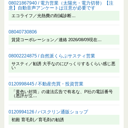
08021867940 / 電力営業（太陽光・電力切替）【注
意】自動音声アンケートは注意が必要です
エコライフ／光熱費の削減診断…
08040730806
賃貸コーポレーション／連絡 2026/08/09現在…
08002224875 / 自然派くらぶサスティ営業
サスティ／勧誘 大手なのにびっくりするくらい感じ悪
い
0120998445 / 不動産売買・投資営業
「黄色い封筒」の違法広告で有名な、P社の電話番号
（悪評が立…
0120994126 / バスクリン通販ショップ
初殿 育毛剤／育毛剤の勧誘