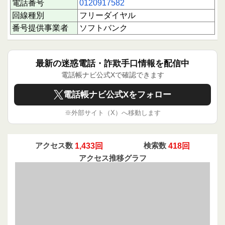
電話番号
0120917582
下にスクロールすると実際に電話に応答された方
回線種別
フリーダイヤル
のクチコミを読むことができます。
番号提供事業者
ソフトバンク
あなたの体験や情報共有が、同じように不安を感
じる方々の助けになります。ぜひクチコミ投稿
で、みんなの安全を守る一助となってください。
あなたの1回のアクションが誰かを守る力になり
最新の迷惑電話・詐欺手口情報を配信中
ます。
電話帳ナビ公式Xで確認できます
電話帳ナビ公式Xをフォロー
※外部サイト（X）へ移動します
アクセス数
1,433回
検索数
418回
アクセス推移グラフ