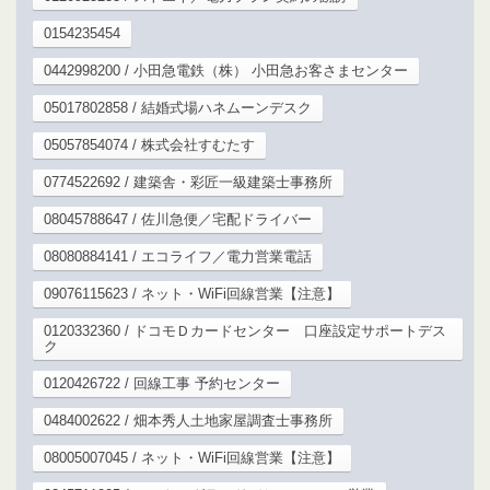
0154235454
0442998200 / 小田急電鉄（株） 小田急お客さまセンター
05017802858 / 結婚式場ハネムーンデスク
05057854074 / 株式会社すむたす
0774522692 / 建築舎・彩匠一級建築士事務所
08045788647 / 佐川急便／宅配ドライバー
08080884141 / エコライフ／電力営業電話
09076115623 / ネット・WiFi回線営業【注意】
0120332360 / ドコモＤカードセンター 口座設定サポートデス
ク
0120426722 / 回線工事 予約センター
0484002622 / 畑本秀人土地家屋調査士事務所
08005007045 / ネット・WiFi回線営業【注意】