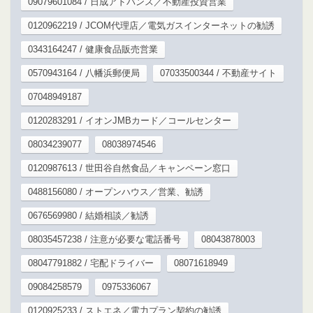
09079601084 / 日成アドバンス／不動産投資営業
0120962219 / JCOM代理店／電気ガスインターネットの勧誘
0343164247 / 健康食品販売営業
0570943164 / 八幡浜郵便局
07033500344 / 不動産サイト
07048949187
0120283291 / イオンJMBカード／コールセンター
08034239077
08038974546
0120987613 / 世田谷自然食品／キャンペーン窓口
0488156080 / オープンハウス／営業、勧誘
0676569980 / 結婚相談／勧誘
08035457238 / 注意が必要な電話番号
08043878003
08047791882 / 宅配ドライバー
08071618949
09084258579
0975336067
0120925233 / ストエネ／電力プラン契約の勧誘