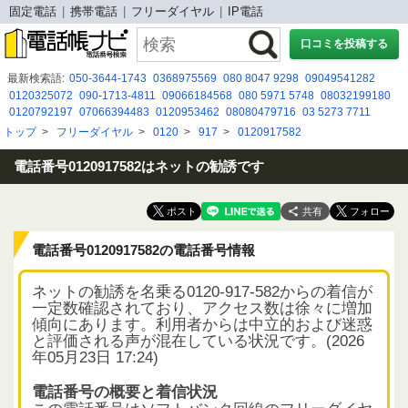
固定電話
携帯電話
フリーダイヤル
IP電話
口コミを投稿する
最新検索語:
050-3644-1743
0368975569
080 8047 9298
09049541282
0120325072
090-1713-4811
09066184568
080 5971 5748
08032199180
0120792197
07066394483
0120953462
08080479716
03 5273 7711
0878114171
0120984235
0120-036-942
0368975581
トップ
>
フリーダイヤル
>
0120
>
917
>
0120917582
０８００１００７６３４
05030977743
08080884407
080-0500-6999
09076114794
08008080918
0367377085
電話番号0120917582はネットの勧誘です
共有
電話番号0120917582の電話番号情報
ネットの勧誘を名乗る0120-917-582からの着信が
一定数確認されており、アクセス数は徐々に増加
傾向にあります。利用者からは中立的および迷惑
と評価される声が混在している状況です。(2026
年05月23日 17:24)
電話番号の概要と着信状況