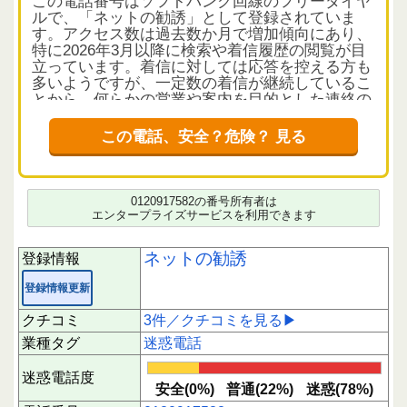
この電話番号はソフトバンク回線のフリーダイヤ
ルで、「ネットの勧誘」として登録されていま
す。アクセス数は過去数か月で増加傾向にあり、
特に2026年3月以降に検索や着信履歴の閲覧が目
立っています。着信に対しては応答を控える方も
多いようですが、一定数の着信が継続しているこ
とから、何らかの営業や案内を目的とした連絡の
可能性が考えられます。
この電話、安全？危険？ 見る
利用者の評価とクチコミから読み解く電話の実態
利用者からの評価は安全と判断されるものはな
く、中立的な意見と迷惑と感じる声がほぼ同数存
在しています。クチコミは「ネットの勧誘」との
0120917582の番号所有者は
指摘が中心で、具体的な内容や手口の詳細は少な
エンタープライズサービスを利用できます
いものの、営業的な勧誘電話である可能性が高い
状況です。体験面の満足度は低く、応答時には慎
ネットの勧誘
登録情報
重な対応が望まれます。
登録情報更新
注意点と対応のポイント
この番号からの着信は、ネット関連の勧誘を目的
クチコミ
3件／クチコミを見る▶
としていると推測されますが、内容の真偽や安全
業種タグ
迷惑電話
性については利用者の評価が割れているため、応
答には注意を推奨いたします。知らない番号から
迷惑電話度
の電話には慎重に対応し、必要に応じて折り返し
安全(0%)
普通(22%)
迷惑(78%)
を控えることも検討してください。