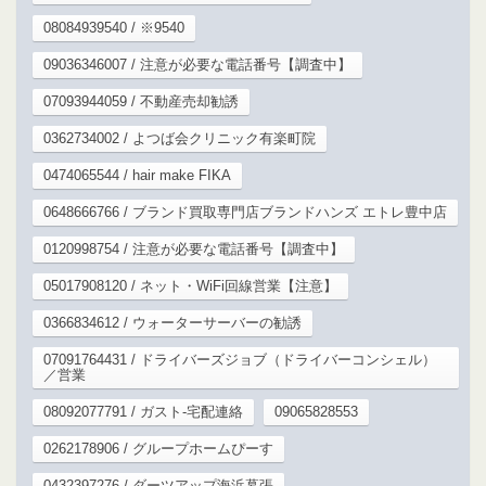
08084939540 / ※9540
09036346007 / 注意が必要な電話番号【調査中】
07093944059 / 不動産売却勧誘
0362734002 / よつば会クリニック有楽町院
0474065544 / hair make FIKA
0648666766 / ブランド買取専門店ブランドハンズ エトレ豊中店
0120998754 / 注意が必要な電話番号【調査中】
05017908120 / ネット・WiFi回線営業【注意】
0366834612 / ウォーターサーバーの勧誘
07091764431 / ドライバーズジョブ（ドライバーコンシェル）
／営業
08092077791 / ガスト-宅配連絡
09065828553
0262178906 / グループホームぴーす
0432397276 / ダーツアップ海浜幕張