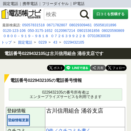
固定電話
携帯電話
フリーダイヤル
IP電話
口コミを投稿する
最新検索語:
05057831518
0671782807
08029309461
05058101896
0120-123-106
050-3175-1652
0120967214
09015361856
08020590869
０８００－９１９－９８１８
０７２６３９９２２８
07010630039
0425485650
0120197319
09034223750
08089480113
0120-624-233
トップ
>
固定電話
>
0229
>
43
>
0229432105
05052920486
0453388556
070-2642-5619
03 6732 3769
05017816713
0367483904
0333755845
0363635473
電話番号0229432105は古川信用組合 涌谷支店です
共有
電話番号0229432105の電話番号情報
0229432105の番号所有者は
エンタープライズサービスを利用できます
古川信用組合 涌谷支店
登録情報
登録情報更新
クチコミ
0件／クチコミを書く