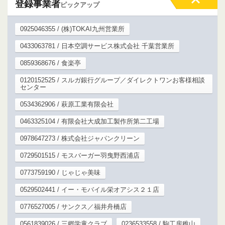
登録事業者
ピックアップ
0925046355 / (株)TOKAI九州営業所
0433063781 / 日本空調サービス株式会社 千葉営業所
0859368676 / 食楽亭
0120152525 / スルガ銀行グループ／ダイレクトワンお客様相談
センター
0534362906 / 萩原工業有限会社
0463325104 / 有限会社大成加工製作所第二工場
0978647273 / 株式会社ジャパンクリーン
0729501515 / モスバーガー羽曳野西浦店
0773759190 / じゃじゃ美味
0529502441 / イー・モバイル栄オアシス２１店
0776527005 / サンクス／福井舟橋店
0561839026 / 三郷学童クラブ
0236533558 / 駒工房稚山