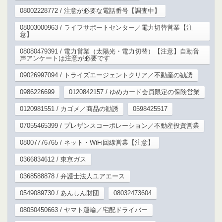
08002228772 / 注意が必要な電話番号【調査中】
08003000963 / ライフサポートセンター／電力切替営業【注
意】
08080479391 / 電力営業（太陽光・電力切替）【注意】自動音
声アンケートは注意が必要です
09026997094 / トライズエージェントクリア／不動産の勧誘
0986226699
0120842157 / ゆめカード会員限定の保険営業
0120981551 / カゴメ／商品の勧誘
0598425517
07055465399 / プレザンスコーポレーション／不動産投資営業
08007776765 / ネット・WiFi回線営業【注意】
0366834612 / 東京ガス
0368588878 / 弁護士法人ユアエース
0549089730 / あんしん財団
08032473604
08050450663 / ヤマト運輸／宅配ドライバー