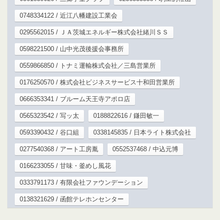
0748334122 / 近江八幡建設工業会
0295562015 / ＪＡ茨城エネルギー株式会社緒川ＳＳ
0598221500 / 山中光茂後援会事務所
0559866850 / トナミ運輸株式会社／三島営業所
0176250570 / 株式会社ビジネスサービス十和田営業所
0666353341 / ブルーム天王寺アポロ店
0565323542 / 写ッ太
0188822616 / 鎌田敏一
0593390432 / 谷口組
0338145835 / 日本ライト株式会社
0277540368 / アート工房胤
0552537468 / 中込元博
0166233055 / 甘味・釜めし風花
0333791173 / 有限会社ファウンデーション
0138321629 / 函館テレホンセンター