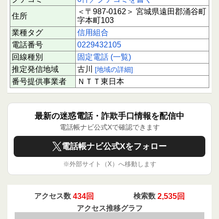
＜〒987-0162＞ 宮城県遠田郡涌谷町
住所
字本町103
業種タグ
信用組合
電話番号
0229432105
回線種別
固定電話 (一覧)
推定発信地域
古川
[地域の詳細]
番号提供事業者
ＮＴＴ東日本
最新の迷惑電話・詐欺手口情報を配信中
電話帳ナビ公式Xで確認できます
電話帳ナビ公式Xをフォロー
※外部サイト（X）へ移動します
アクセス数
434回
検索数
2,535回
アクセス推移グラフ