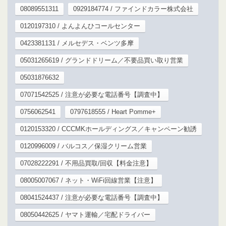
08089551311
0929184774 / ファインドカラー株式会社
0120197310 / よんよんひコールセンター
0423381131 / メルセデス・ベンツ多摩
05031265619 / グランドドリーム／不要品買い取り営業
05031876632
07071542525 / 注意が必要な電話番号【調査中】
0756062541
0797618555 / Heart Pomme+
0120153320 / CCCMKホールディングス／キャンペーン勧誘
0120996009 / バルコス／保湿クリーム営業
07028222291 / 不用品買取/回収【料金注意】
08005007067 / ネット・WiFi回線営業【注意】
08041524437 / 注意が必要な電話番号【調査中】
08050442625 / ヤマト運輸／宅配ドライバー