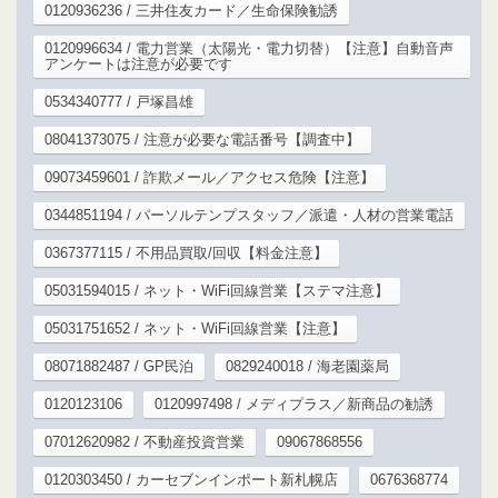
0120936236 / 三井住友カード／生命保険勧誘
0120996634 / 電力営業（太陽光・電力切替）【注意】自動音声
アンケートは注意が必要です
0534340777 / 戸塚昌雄
08041373075 / 注意が必要な電話番号【調査中】
09073459601 / 詐欺メール／アクセス危険【注意】
0344851194 / パーソルテンプスタッフ／派遣・人材の営業電話
0367377115 / 不用品買取/回収【料金注意】
05031594015 / ネット・WiFi回線営業【ステマ注意】
05031751652 / ネット・WiFi回線営業【注意】
08071882487 / GP民泊
0829240018 / 海老園薬局
0120123106
0120997498 / メディプラス／新商品の勧誘
07012620982 / 不動産投資営業
09067868556
0120303450 / カーセブンインポート新札幌店
0676368774