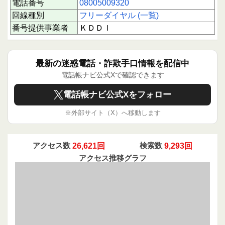
電話番号
08005009320
になることが望まれます。電話に出る際は、相手
の話をよく聞きつつも、強引な勧誘には毅然とし
回線種別
フリーダイヤル (一覧)
た態度で対応することが重要です。
番号提供事業者
ＫＤＤＩ
下にスクロールすると実際に電話に応答された方
のクチコミを読むことができます。
あなたの1回のクチコミ投稿が、同じように困っ
最新の迷惑電話・詐欺手口情報を配信中
ている誰かの助けになります。情報共有は被害防
電話帳ナビ公式Xで確認できます
止の第一歩です。ぜひ、あなたの体験をお寄せく
ださい。
電話帳ナビ公式Xをフォロー
※外部サイト（X）へ移動します
アクセス数
26,621回
検索数
9,293回
アクセス推移グラフ