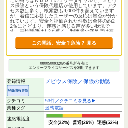
この番号はＫＤＤＩのフリーダイヤルで、メビウ
ス保険という保険代理店が使用しています。アク
セス数は多く、検索数も9,000件を超えています
が、着信に応答したユーザーの反応は賛否が分か
れています。安全と評価された件数は全体の約2
2％にとどまり、迷惑と感じる声が多い状況で
す。平均評価は1.2と低く、利用者の満足度は高
くありません。
この電話、安全？危険？ 見る
クチコミから読み解く電話の実態
多くのクチコミでは、保険の勧誘電話であること
が共通しており、特に「しつこい」「何度もかか
ってくる」「訪問営業もある」といった声が目立
08005009320の番号所有者は
ちます。電話では個人情報や健康状態を詳しく尋
エンタープライズサービスを利用できます
ねられることがあり、断っても繰り返し連絡が来
るケースが報告されています。中には、相手が強
メビウス保険／保険の勧誘
登録情報
引な態度をとることもあり、毅然とした対応が推
奨されています。短時間に偏った評価が見られる
登録情報更新
ため、評価は参考情報としてご確認ください。
クチコミ
53件／クチコミを見る▶
応答時の注意点と対策
業種タグ
迷惑電話
この番号からの電話は保険勧誘が主な目的である
ため、用件に納得できない場合は無理に応答せ
迷惑電話度
ず、必要に応じて着信拒否設定を行うことが有効
安全(22%)
普通(26%)
迷惑(52%)
です。特に高齢者の方は、個人情報の提供に慎重