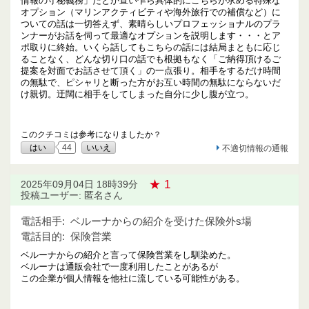
情報の守秘義務」だとか宣い乍ら具体的にこちらが求める特殊な
オプション（マリンアクティビティや海外旅行での補償など）に
ついての話は一切答えず、素晴らしいプロフェッショナルのプラ
ンナーがお話を伺って最適なオプションを説明します・・・とア
ポ取りに終始。いくら話してもこちらの話には結局まともに応じ
ることなく、どんな切り口の話でも根拠もなく「ご納得頂けるご
提案を対面でお話させて頂く」の一点張り。相手をするだけ時間
の無駄で、ピシャリと断った方がお互い時間の無駄にならないだ
け親切。迂闊に相手をしてしまった自分に少し腹が立つ。
このクチコミは参考になりましたか？
はい
44
いいえ
不適切情報の通報
★ 1
2025年09月04日 18時39分
投稿ユーザー: 匿名さん
電話相手:
ベルーナからの紹介を受けた保険外s場
電話目的:
保険営業
ベルーナからの紹介と言って保険営業をし馴染めた。
ベルーナは通販会社で一度利用したことがあるが
この企業が個人情報を他社に流している可能性がある。