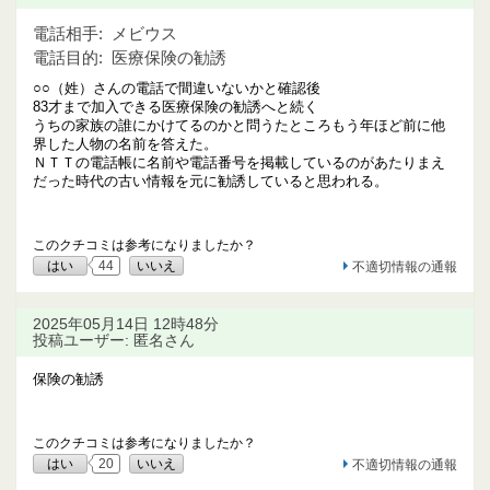
電話相手:
メビウス
電話目的:
医療保険の勧誘
○○（姓）さんの電話で間違いないかと確認後
83才まで加入できる医療保険の勧誘へと続く
うちの家族の誰にかけてるのかと問うたところもう年ほど前に他
界した人物の名前を答えた。
ＮＴＴの電話帳に名前や電話番号を掲載しているのがあたりまえ
だった時代の古い情報を元に勧誘していると思われる。
このクチコミは参考になりましたか？
はい
44
いいえ
不適切情報の通報
2025年05月14日 12時48分
投稿ユーザー: 匿名さん
保険の勧誘
このクチコミは参考になりましたか？
はい
20
いいえ
不適切情報の通報