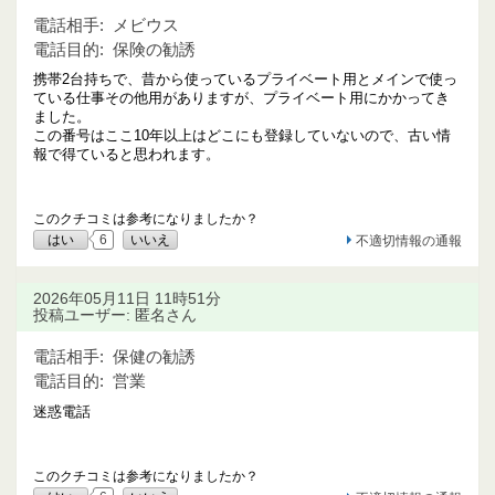
電話相手:
メビウス
電話目的:
保険の勧誘
携帯2台持ちで、昔から使っているプライベート用とメインで使っ
ている仕事その他用がありますが、プライベート用にかかってき
ました。
この番号はここ10年以上はどこにも登録していないので、古い情
報で得ていると思われます。
このクチコミは参考になりましたか？
はい
6
いいえ
不適切情報の通報
2026年05月11日 11時51分
投稿ユーザー: 匿名さん
電話相手:
保健の勧誘
電話目的:
営業
迷惑電話
このクチコミは参考になりましたか？