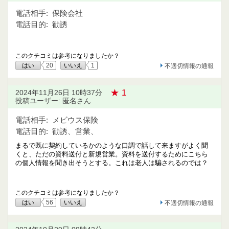
電話相手:
保険会社
電話目的:
勧誘
このクチコミは参考になりましたか？
はい
20
いいえ
1
不適切情報の通報
★ 1
2024年11月26日 10時37分
投稿ユーザー: 匿名さん
電話相手:
メビウス保険
電話目的:
勧誘、営業、
まるで既に契約しているかのような口調で話して来ますがよく聞
くと、ただの資料送付と新規営業。資料を送付するためにこちら
の個人情報を聞き出そうとする。これは老人は騙されるのでは？
このクチコミは参考になりましたか？
はい
56
いいえ
不適切情報の通報