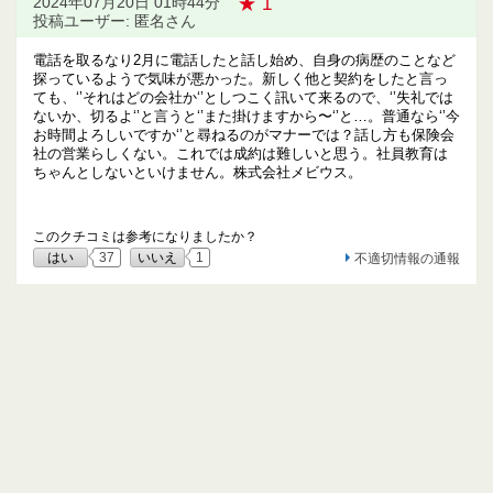
★ 1
2024年07月20日 01時44分
投稿ユーザー: 匿名さん
電話を取るなり2月に電話したと話し始め、自身の病歴のことなど
探っているようで気味が悪かった。新しく他と契約をしたと言っ
ても、‘’それはどの会社か‘’としつこく訊いて来るので、‘’失礼では
ないか、切るよ‘’と言うと‘’また掛けますから〜‘’と…。普通なら‘’今
お時間よろしいですか‘’と尋ねるのがマナーでは？話し方も保険会
社の営業らしくない。これでは成約は難しいと思う。社員教育は
ちゃんとしないといけません。株式会社メビウス。
このクチコミは参考になりましたか？
はい
37
いいえ
1
不適切情報の通報