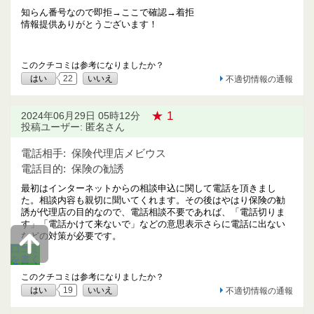
知らん番号なので即拒→ここで確認→着拒
情報提供ありがとうございます！
このクチコミは参考になりましたか？
はい
22
いいえ
不適切情報の通報
★ 1
2024年06月29日 05時12分
投稿ユーザー: 匿名さん
電話相手:
保険代理店メビウス
電話目的:
保険の勧誘
最初はインターネットからの相談申込に関して電話を頂きまし
た。相談内容も親切に聞いてくれます。その後はやはり保険の勧
誘が代理店の目的なので、電話相談不要であれば、「電話切りま
す」「電話かけて来ないで」などの意思表示さらに電話に出ない
などの対策が必要です。
口コミ
を書く
このクチコミは参考になりましたか？
はい
19
いいえ
不適切情報の通報