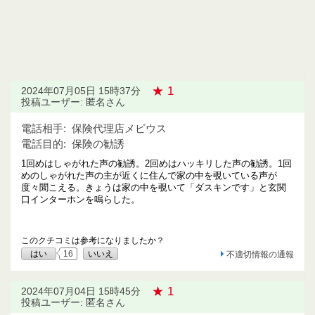
★ 1
2024年07月05日 15時37分
投稿ユーザー: 匿名さん
電話相手:
保険代理店メビウス
電話目的:
保険の勧誘
1回めはしゃがれた声の勧誘。2回めはハッキリした声の勧誘。1回
めのしゃがれた声の主が近くに住んで家の中を覗いている声が
度々聞こえる。きょうは家の中を覗いて「ダスキンです」と玄関
口インターホンを鳴らした。
このクチコミは参考になりましたか？
はい
16
いいえ
不適切情報の通報
★ 1
2024年07月04日 15時45分
投稿ユーザー: 匿名さん