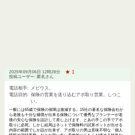
★ 1
2025年09月06日 12時28分
投稿ユーザー: 匿名さん
電話相手:
メビウス。
電話目的:
保険の営業を送り込むアポ取り営業。しつこ
い。
一般には65歳で保険の保障は激減する。15社の著名な保険会社か
ら老後も十分な補償が出来る保険について優秀なプランナーが老
後の安心な保険を設計して差し上げます、とあの手この手でアポ
取りに必死。しかし結局はネットで保険料の試算ボットが出せる
内容の範囲でしか話が出来ず、アポ取りの男は意味不明な「個人