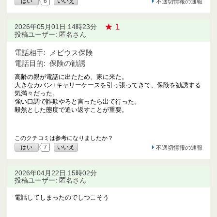
はい
6
いいえ
不適切情報の通報
★ 1
2026年05月01日 14時23分
投稿ユーザー: 匿名さん
電話相手:
メビウス保険
電話目的:
保険の勧誘
高齢の親が電話に出たため、家に来た。
大きなカバン+キャリーケースを引っ張ってきて、保険を勧誘する
気満々だった。
強い口調で詐欺やろと言ったら出て行った。
毅然とした態度で追い返すことが重要。
このクチコミは参考になりましたか？
はい
7
いいえ
不適切情報の通報
2026年04月22日 15時02分
投稿ユーザー: 匿名さん
電話してしまったのでしつこそう