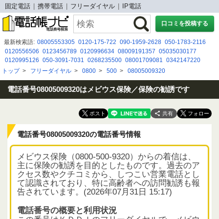
固定電話
携帯電話
フリーダイヤル
IP電話
口コミを投稿する
最新検索語:
08005553305
0120-175-722
090-1959-2628
050-1783-2116
0120556506
0123456789
0120996634
08009191357
05035030177
0120995126
050-3091-7031
0268235500
08001709081
0342147220
0664920601
0963554571
0366759684
0800-999-5800
0120 998 754
トップ
>
フリーダイヤル
>
0800
>
500
>
08005009320
0800 500 8184
09047925662
08002229417
080 2930 8509
0120127026
08005007067
電話番号08005009320はメビウス保険／保険の勧誘です
共有
電話番号08005009320の電話番号情報
メビウス保険（0800-500-9320）からの着信は、
主に保険の勧誘を目的としたものです。過去のア
クセス数やクチコミから、しつこい営業電話とし
て認識されており、特に高齢者への訪問勧誘も報
告されています。(2026年07月31日 15:17)
電話番号の概要と利用状況