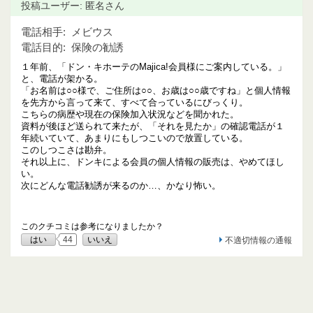
投稿ユーザー: 匿名さん
電話相手:
メビウス
電話目的:
保険の勧誘
１年前、「ドン・キホーテのMajica!会員様にご案内している。」
と、電話が架かる。
「お名前は○○様で、ご住所は○○、お歳は○○歳ですね」と個人情報
を先方から言って来て、すべて合っているにびっくり。
こちらの病歴や現在の保険加入状況などを聞かれた。
資料が後ほど送られて来たが、「それを見たか」の確認電話が１
年続いていて、あまりにもしつこいので放置している。
このしつこさは勘弁。
それ以上に、ドンキによる会員の個人情報の販売は、やめてほし
い。
次にどんな電話勧誘が来るのか…、かなり怖い。
このクチコミは参考になりましたか？
はい
44
いいえ
不適切情報の通報