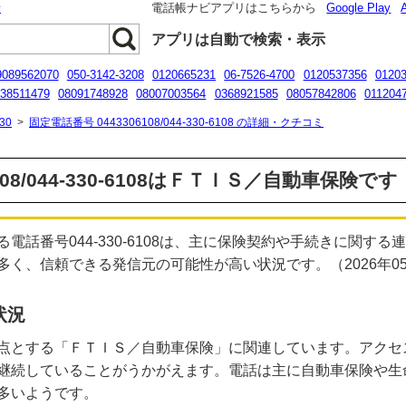
話
電話帳ナビアプリはこちらから
Google Play
アプリは自動で検索・表示
9089562070
050-3142-3208
0120665231
06-7526-4700
0120537356
0120
38511479
08091748928
08007003564
0368921585
08057842806
011204
20-985-749
09051310032
30
>
固定電話番号 0443306108/044-330-6108 の詳細・クチコミ
108/044-330-6108はＦＴＩＳ／自動車保険です
電話番号044-330-6108は、主に保険契約や手続きに関す
、信頼できる発信元の可能性が高い状況です。（2026年05月18
状況
点とする「ＦＴＩＳ／自動車保険」に関連しています。アクセ
継続していることがうかがえます。電話は主に自動車保険や生
多いようです。