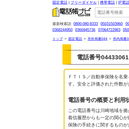
固定電話
フリーダイヤル
携帯電話
IP電
最新検索語:
0800-080-8333
05031503960
0
0368244950
0366945736
07064722983
050
0120-443-432
05030939554
0120929260
01
トップ
>
固定電話
>
市外局番044
>
市内局番3
電話番号0443306
ＦＴＩＳ／自動車保険を名乗る
す。安全と評価された件数が多く
電話番号の概要と利用
この電話番号は川崎地域を拠
着信履歴からも一定の関心が
保険の手続きに関するものが