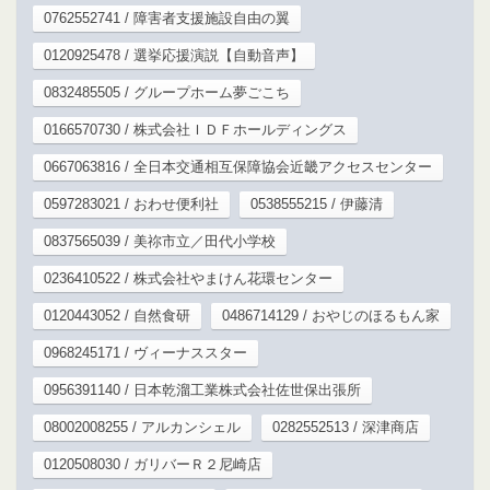
0762552741 / 障害者支援施設自由の翼
0120925478 / 選挙応援演説【自動音声】
0832485505 / グループホーム夢ごこち
0166570730 / 株式会社ＩＤＦホールディングス
0667063816 / 全日本交通相互保障協会近畿アクセスセンター
0597283021 / おわせ便利社
0538555215 / 伊藤清
0837565039 / 美祢市立／田代小学校
0236410522 / 株式会社やまけん花環センター
0120443052 / 自然食研
0486714129 / おやじのほるもん家
0968245171 / ヴィーナススター
0956391140 / 日本乾溜工業株式会社佐世保出張所
08002008255 / アルカンシェル
0282552513 / 深津商店
0120508030 / ガリバーＲ２尼崎店