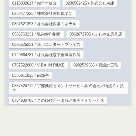
0113832617 / ㈲竹本板金
0236562425 / 株式会社東建
0238477223 / 株式会社末広倶楽部
0897521393 / 株式会社西条ミネラル
0566763231 / 弘栄舎印刷所
0862672705 / ふじや文房具店
0926625231 / 浪川エンター・プライズ
0729864781 / 株式会社森下金属製作所
0767522080 / V BAHN RILKE
0982539586 / 賢設計工務
0335911023 / 南部亭
0837524712 / 宇部興産セメントサービス株式会社／物流Ｇｒ貨
車
0764930765 / このゆびとーまれ／富岡デイサービス