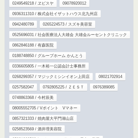
0249549218 / ヱビスヤ
09078920012
0936311310 / 株式会社イザットハウス北九州店
0942480789
0265224573 / スズキ美容室
0525696031 / 社会医療法人大雄会 大雄会ルーセントクリニック
0862846188 / 有森医院
0188748850 / グループホーム かんとう
0336605805 / 一木裕一公認会計士事務所
0268299357 / マジックミシンイオン上田店
08021702914
0257582047
0792805225 / ＺＥＳＴ
0976389085
0748863368 / 今村辰美
08005552705 / Vポイント Vマネー
0857321333 / 焼肉屋大平門湖山店
0258523569 / 酒井理美容院