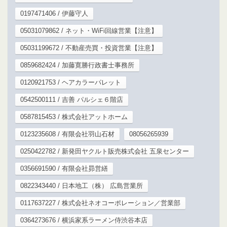
0197471406 / 伊藤守人
05031079862 / ネット・WiFi回線営業【注意】
05031199672 / 不動産売買・投資営業【注意】
0859682424 / 加藤寛勝行政書士事務所
0120921753 / ヘアカラーパレット
0542500111 / 吉善 パルシェ６階店
0587815453 / 株式会社アットホーム
0123235608 / 有限会社羽山石材
08056265939
0250422782 / 新発田ヤクルト販売株式会社 五泉センター
0356691590 / 有限会社昴営繕
0822343440 / 日本地工（株） 広島営業所
0117637227 / 株式会社ネオコーポレーション／営業部
0364273676 / 横浜家系ラーメン侍渋谷本店