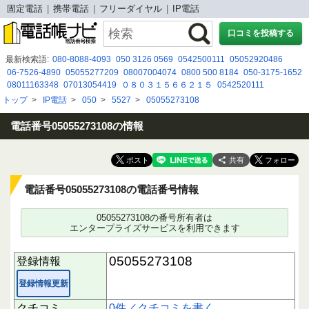
固定電話
携帯電話
フリーダイヤル
IP電話
口コミを投稿する
最新検索語:
080-8088-4093
050 3126 0569
0542500111
05052920486
06-7526-4890
05055277209
08007004074
0800 500 8184
050-3175-1652
08011163348
07013054419
０８０３１５６６２１５
0542520111
0366285871
09074535084
0775030203
０１２０２７４４５３
トップ
>
IP電話
>
050
>
5527
>
05055273108
070-2642-5619
08075832583
0120579445
0800 500 8188
0363761250
07015383616
05031274219
050 3124 0771
電話番号05055273108の情報
共有
電話番号05055273108の電話番号情報
05055273108の番号所有者は
エンタープライズサービスを利用できます
05055273108
登録情報
登録情報更新
クチコミ
0件／クチコミを書く