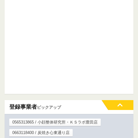
登録事業者
ピックアップ
0565313865 / 小顔整体研究所・ＫＳラボ豊田店
0663118400 / 炭焼き心東通り店