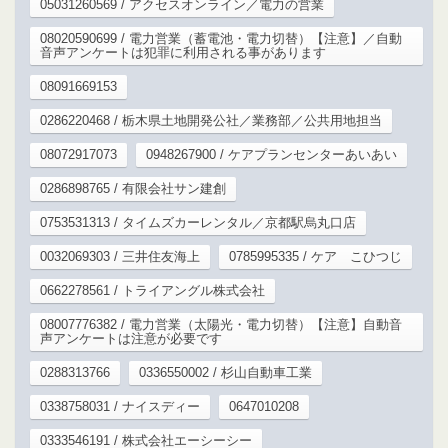
05031260569 / アクセスオンライン／電力の営業
08020590699 / 電力営業（蓄電池・電力切替）【注意】／自動
音声アンケートは犯罪に利用される事があります
08091669153
0286220468 / 栃木県土地開発公社／業務部／公共用地担当
08072917073
0948267900 / ケアプランセンターあいあい
0286898765 / 有限会社サン建創
0753531313 / タイムズカーレンタル／京都駅烏丸口店
0032069303 / 三井住友海上
0785995335 / ケア こひつじ
0662278561 / トライアングル株式会社
08007776382 / 電力営業（太陽光・電力切替）【注意】自動音
声アンケートは注意が必要です
0288313766
0336550002 / 杉山自動車工業
0338758031 / ナイスディー
0647010208
0333546191 / 株式会社エーシーシー