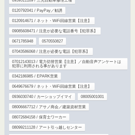
0939511189 / 三光自動車修理工場
0120792041 / PayPay／勧誘
0120914671 / ネット・WiFi回線営業【注意】
09085608471 / 注意が必要な電話番号【犯罪系】
0671785948
0570550827
07043586068 / 注意が必要な電話【犯罪系】
07012143013 / 電力切替営業【注意】／自動音声アンケートは
犯罪に利用される事があります
0342186985 / EPARK営業
0649676679 / ネット・WiFi回線営業【注意】
0936030740 / カーショップイマイ
08005001001
08006667712 / アサノ商会／建築資材営業
08072684158 / 保育士ワーカー
08099211128 / アート引っ越しセンター