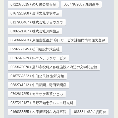
0722373515 / のり鍼灸整骨院
0667797958 / 森川商事
0767228288 / 金澤文苑堂羽咋店
0117908467 / 株式会社リョウユウ
0786521707 / 株式会社片岡旗店
0643999963 / 東住吉区役所 窓口サービス課住民情報住民登録
0996560345 / 松田建設株式会社
0526543939 / ㈱エムテックサービス
0533670070 / 蒲郡市役所／各種施設／海辺の文学記念館
0187562322 / 中仙公民館 鴬野分館
0582741212 / 中日新聞／野田新聞店
0792817855 / カラオケ喫茶ひとみ
0827212187 / 日野石知恵子バレエ研究所
0166355555 / 木原循環器科内科医院
0663811469 / 堤商会