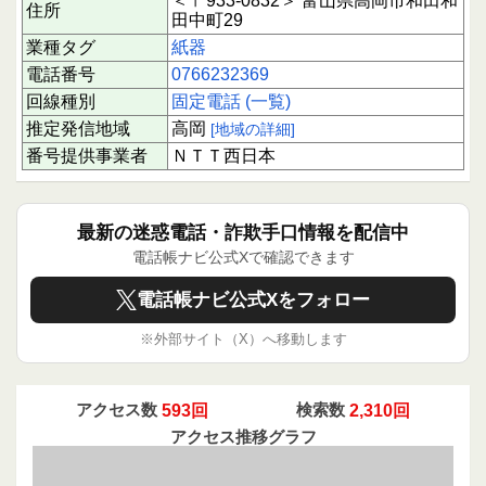
＜〒933-0832＞ 富山県高岡市和田和
住所
田中町29
業種タグ
紙器
電話番号
0766232369
回線種別
固定電話 (一覧)
推定発信地域
高岡
[地域の詳細]
番号提供事業者
ＮＴＴ西日本
最新の迷惑電話・詐欺手口情報を配信中
電話帳ナビ公式Xで確認できます
電話帳ナビ公式Xをフォロー
※外部サイト（X）へ移動します
アクセス数
593回
検索数
2,310回
アクセス推移グラフ