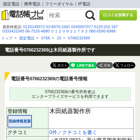
固定電話
携帯電話
フリーダイヤル
IP電話
口コミを投稿する
最新検索語:
0120149372
03-6670-2481
0345007077
0120 010 187
0333431045
06-7526-4890
０１２０９２１７９３
080-0500-6999
0120-123-106
08002002023
047-404-2713
08080884073
09074527856
トップ
>
固定電話
>
0766
>
23
>
0766232369
050 5291 6521
03-4335-4419
070-6533-0459
0366358728
03 6683 5006
0120996900
07010646333
0120919866
05030339703
07035205283
0350500841
07013426633
電話番号0766232369は木田紙器製作所です
共有
電話番号0766232369の電話番号情報
0766232369の番号所有者は
エンタープライズサービスを利用できます
木田紙器製作所
登録情報
登録情報更新
クチコミ
0件／クチコミを書く