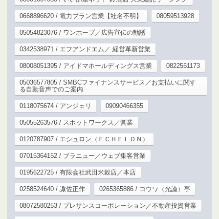
0668896620 / 電力プラン営業【社名不明】
08059513928
05054823076 / ワンホープ／広告宣伝の勧誘
0342538971 / エフアンドエム／ 経営革新営業
08008051395 / アイドマホールディングス営業
0822551173
05036577805 / SMBCファイナンスサービス／お支払いに関す
る自動音声でのご案内
0118075674 / アンジェリ
09090466355
05055263576 / スポットワークス／営業
0120787907 / エシュロン（ＥＣＨＥＬＯＮ）
07015364152 / ブラニュー／ウェブ集客営業
0195622725 / 有限会社武田米穀店／本店
0258524640 / 諏佐正作
0265365886 / コウワ（光論）亭
08072580253 / プレサンスコーポレーション／不動産投資営業