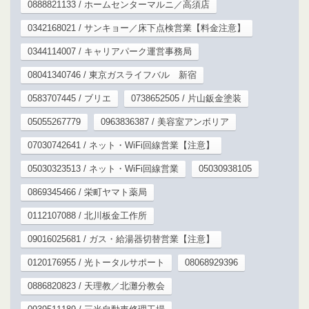
0888821133 / ホームセンターマルニ／高須店
0342168021 / サンキョー／床下点検営業【料金注意】
0344114007 / キャリアパーク運営事務局
08041340746 / 東京ガスライフバル 新宿
0583707445 / ブリエ
0738652505 / 片山鈑金塗装
05055267779
0963836387 / 美容室アンボリア
07030742641 / ネット・WiFi回線営業【注意】
05030323513 / ネット・WiFi回線営業
05030938105
0869345466 / 栄町ヤマト薬局
0112107088 / 北川板金工作所
09016025681 / ガス・給湯器切替営業【注意】
0120176955 / 光トータルサポート
08068929396
0886820823 / 天理教／北灘分教会