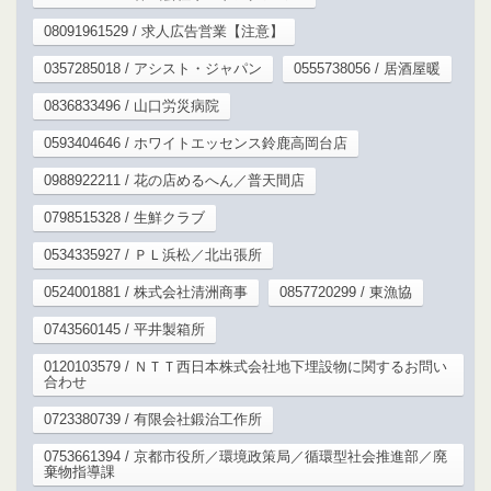
08091961529 / 求人広告営業【注意】
0357285018 / アシスト・ジャパン
0555738056 / 居酒屋暖
0836833496 / 山口労災病院
0593404646 / ホワイトエッセンス鈴鹿高岡台店
0988922211 / 花の店めるへん／普天間店
0798515328 / 生鮮クラブ
0534335927 / ＰＬ浜松／北出張所
0524001881 / 株式会社清洲商事
0857720299 / 東漁協
0743560145 / 平井製箱所
0120103579 / ＮＴＴ西日本株式会社地下埋設物に関するお問い
合わせ
0723380739 / 有限会社鍛治工作所
0753661394 / 京都市役所／環境政策局／循環型社会推進部／廃
棄物指導課