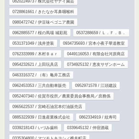
0820224973 / 株式会社ヤナイ園芸
0728861661 / きたなか耳鼻咽喉科
0980472742 / 伊豆味ベゴニア農園
0962885577 / 桜の馬場 城彩苑
0537288659 / Ｌ．Ｆ．Ｂ．
0531371049 / 浅井塗装
0934735693 / 宮本小夜子華道教室
0762333999 / 木村Ｂａｒ
0449116053 / 有限会社河原商店
0954232621 / 上田玩具店
0734925132 / 恵友サザンホーム
0463316372 / （有）亀井工務店
0962453353 / 三共自動車販売
0952971578 / 江頭建設
0952407340 / 佐賀市役所／農業委員会事務局／庶務係
0965622537 / 宮崎石油宮本灯油販売店
0885322939 / 日進産業株式会社
0862334919 / 紋寿司
0339218143 / いづみ歯科
0339645132 / 仲宿酒蔵
0335304800 / マツモトキヨシ／椎名町店