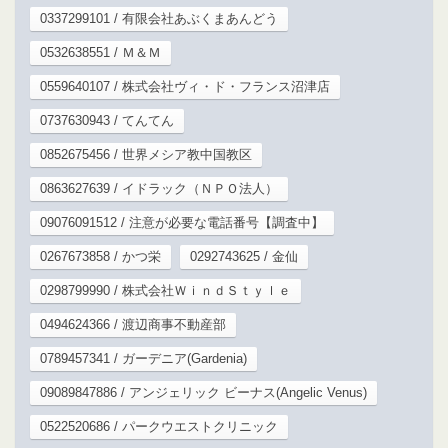
0337299101 / 有限会社あぶくまあんどう
0532638551 / Ｍ＆Ｍ
0559640107 / 株式会社ヴィ・ド・フランス沼津店
0737630943 / てんてん
0852675456 / 世界メシア教中国教区
0863627639 / イドラック（ＮＰＯ法人）
09076091512 / 注意が必要な電話番号【調査中】
0267673858 / かつ栄
0292743625 / 金仙
0298799990 / 株式会社ＷｉｎｄＳｔｙｌｅ
0494624366 / 渡辺商事不動産部
0789457341 / ガーデニア(Gardenia)
09089847886 / アンジェリック ビーナス(Angelic Venus)
0522520686 / パークウエストクリニック