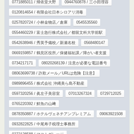
0771885011 / 帰依堂大野
0944760878 / 三小田理容
0120814654 / 有限会社日本シロアリ消毒
0257820724 / 小林金物店／倉庫
0545535560
0554460229 / 富士急行株式会社／都留文科大学前駅
0542638946 / 秀英予備校／新瀬名校
0568480147
0669159857 / 鶴見区役所／保健福祉課／障がい者支援
0734217171
08020268139 / 注意が必要な電話番号
08063699738 / 詐欺メール／URLは危険【注意】
0989896455 / 株式会社 沖縄美ら島不動産
0597320256 / 眞左子美容室
07013267324
0729712025
0765220392 / 鮮魚の山﨑
0878350887 / ホテルヴェネチアンプレミアム
09063921508
0932822825 / 中尾寿子税理士事務所