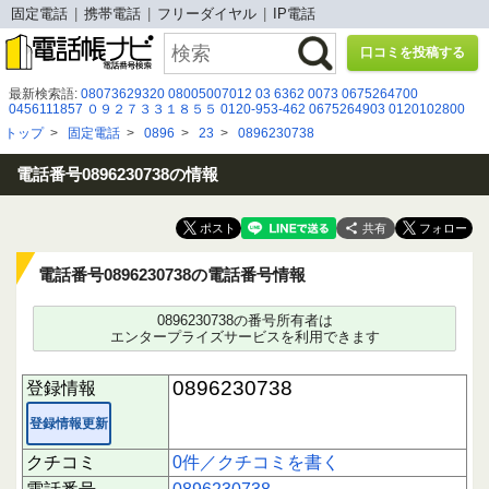
固定電話
携帯電話
フリーダイヤル
IP電話
口コミを投稿する
最新検索語:
08073629320
08005007012
03 6362 0073
0675264700
0456111857
０９２７３３１８５５
0120-953-462
0675264903
0120102800
0120032600
0120-899-543
050-3644-1743
050 3820 3151
0366842123
トップ
>
固定電話
>
0896
>
23
>
0896230738
080-2026-8139
08043253324
080-0500-0294
0120961887
0352096166
0120165745
05055367765
0120938376
0877465111
08007003444
08094139342
電話番号0896230738の情報
共有
電話番号0896230738の電話番号情報
0896230738の番号所有者は
エンタープライズサービスを利用できます
0896230738
登録情報
登録情報更新
クチコミ
0件／クチコミを書く