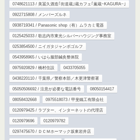
0748621113 / 美冨久酒造｢街道蔵｣蔵カフェ｢薫蔵~KAGURA~｣
0922715808 / メンバーズルネ
0938719341 / Panasonic shop（有）ムラカミ電器
0125425033 / 歌志内市東光シルバーハウジング事務室
0253854500 / ニイガタジャンボゴルフ
0543958965 / いはら服部鍼灸整体院
0975920829 / 橋村住設
0433705055
0438220110 / 千葉県／警察本部／木更津警察署
05050506692 / 注意が必要な電話番号
08050154417
08058432668
0975518073 / 甲斐鐵工有限会社
0120979425 / ラプター、インターネットの代理店
0120979696
0120979782
0297475670 / ＤＣＭホーマック坂東岩井店