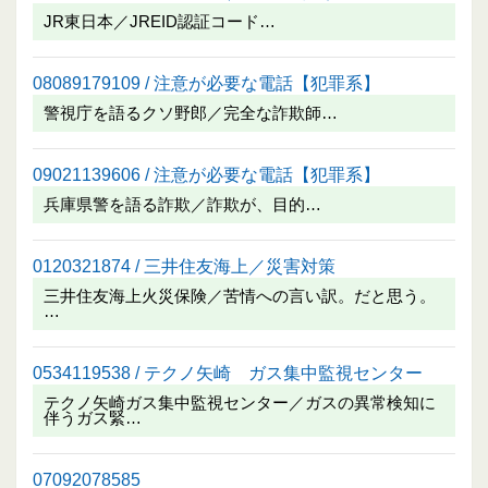
JR東日本／JREID認証コード…
08089179109 / 注意が必要な電話【犯罪系】
警視庁を語るクソ野郎／完全な詐欺師…
09021139606 / 注意が必要な電話【犯罪系】
兵庫県警を語る詐欺／詐欺が、目的…
0120321874 / 三井住友海上／災害対策
三井住友海上火災保険／苦情への言い訳。だと思う。
…
0534119538 / テクノ矢崎 ガス集中監視センター
テクノ矢崎ガス集中監視センター／ガスの異常検知に
伴うガス緊…
07092078585