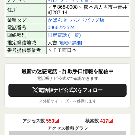
＜〒868-0008＞ 熊本県人吉市中青井
住所
町287-14
業種タグ
かばん店
ハンドバッグ店
電話番号
0966223524
回線種別
固定電話 (一覧)
推定発信地域
人吉
[地域の詳細]
番号提供事業者
ＮＴＴ西日本
最新の迷惑電話・詐欺手口情報を配信中
電話帳ナビ公式Xで確認できます
電話帳ナビ公式Xをフォロー
※外部サイト（X）へ移動します
アクセス数
553回
検索数
417回
アクセス推移グラフ