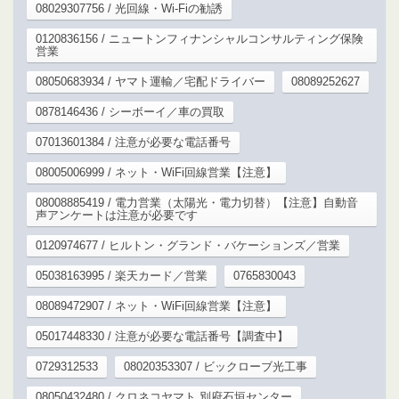
08029307756 / 光回線・Wi-Fiの勧誘
0120836156 / ニュートンフィナンシャルコンサルティング保険
営業
08050683934 / ヤマト運輸／宅配ドライバー
08089252627
0878146436 / シーボーイ／車の買取
07013601384 / 注意が必要な電話番号
08005006999 / ネット・WiFi回線営業【注意】
08008885419 / 電力営業（太陽光・電力切替）【注意】自動音
声アンケートは注意が必要です
0120974677 / ヒルトン・グランド・バケーションズ／営業
05038163995 / 楽天カード／営業
0765830043
08089472907 / ネット・WiFi回線営業【注意】
05017448330 / 注意が必要な電話番号【調査中】
0729312533
08020353307 / ビックローブ光工事
08050432480 / クロネコヤマト 別府石垣センター