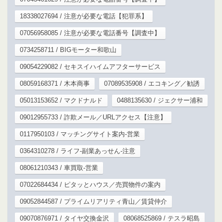
18338027694 / 注意が必要な電話【犯罪系】
07056958085 / 注意が必要な電話番号【調査中】
0734258711 / BIGモーター和歌山
09054229082 / セキスイハイムアフターサービス
08059168371 / 木本商事
07089535908 / エコキング／勧誘
05013153652 / マクドナルド
0488135630 / ジェクサー浦和
09012955733 / 詐欺メール／URLアクセス【注意】
0117950103 / マッチングサイト案内-営業
0364310278 / ライフ-副業あっせん-注意
08061210343 / 車買取-営業
07022684434 / ピタッとハウス／売買物件の案内
09052844587 / プライムリアリティ青山／賃貸仲介
09070876971 / タイヤ交換金沢
08068525869 / テスラ昭島