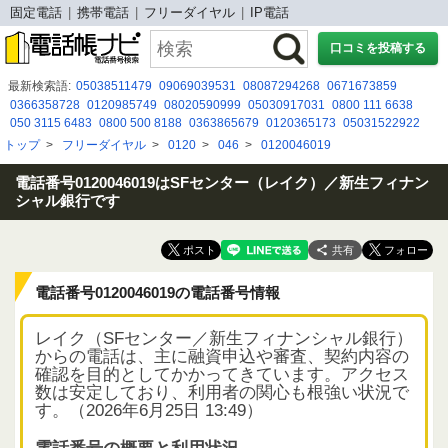
固定電話
携帯電話
フリーダイヤル
IP電話
口コミを投稿する
最新検索語:
05038511479
09069039531
08087294268
0671673859
0366358728
0120985749
08020590999
05030917031
0800 111 6638
050 3115 6483
0800 500 8188
0363865679
0120365173
05031522922
08005007067
08080884654
08080884047
06 7178 2817
05052922540
トップ
>
フリーダイヤル
>
0120
>
046
>
0120046019
0120120782
0120143559
0120511094
0677130838
070 2829 5935
05031110340
電話番号0120046019はSFセンター（レイク）／新生フィナン
シャル銀行です
共有
電話番号0120046019の電話番号情報
レイク（SFセンター／新生フィナンシャル銀行）
からの電話は、主に融資申込や審査、契約内容の
確認を目的としてかかってきています。アクセス
数は安定しており、利用者の関心も根強い状況で
す。（2026年6月25日 13:49）
電話番号の概要と利用状況