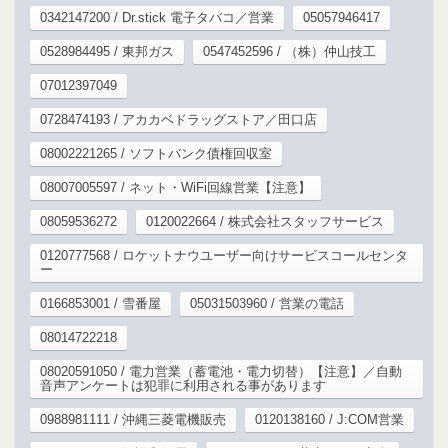
0342147200 / Dr.stick 電子タバコ／営業
05057946417
0528984495 / 東邦ガス
0547452596 / （株）仲山技工
07012397049
0728474193 / アカカベドラッグストア／田口店
08002221265 / ソフトバンク債権回収室
08007005597 / ネット・WiFi回線営業【注意】
08059536272
0120022664 / 株式会社スタッフサービス
0120777568 / ロケットナウユーザー向けサービスコールセンタ
ー
0166853001 / 雪番屋
05031503960 / 営業の電話
08014722218
08020591050 / 電力営業（蓄電池・電力切替）【注意】／自動
音声アンケートは犯罪に利用される事があります
0988981111 / 沖縄三菱電機販売
0120138160 / J:COM営業