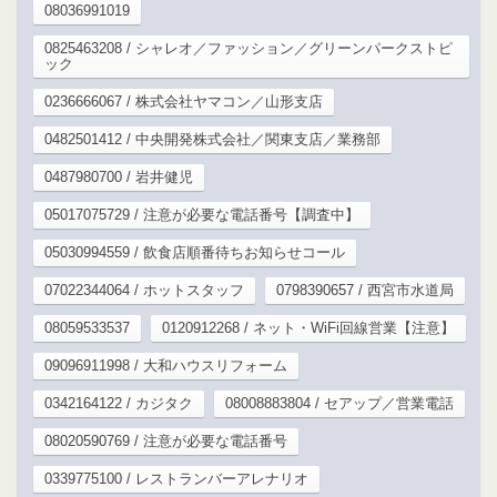
08036991019
0825463208 / シャレオ／ファッション／グリーンパークストピ
ック
0236666067 / 株式会社ヤマコン／山形支店
0482501412 / 中央開発株式会社／関東支店／業務部
0487980700 / 岩井健児
05017075729 / 注意が必要な電話番号【調査中】
05030994559 / 飲食店順番待ちお知らせコール
07022344064 / ホットスタッフ
0798390657 / 西宮市水道局
08059533537
0120912268 / ネット・WiFi回線営業【注意】
09096911998 / 大和ハウスリフォーム
0342164122 / カジタク
08008883804 / セアップ／営業電話
08020590769 / 注意が必要な電話番号
0339775100 / レストランバーアレナリオ