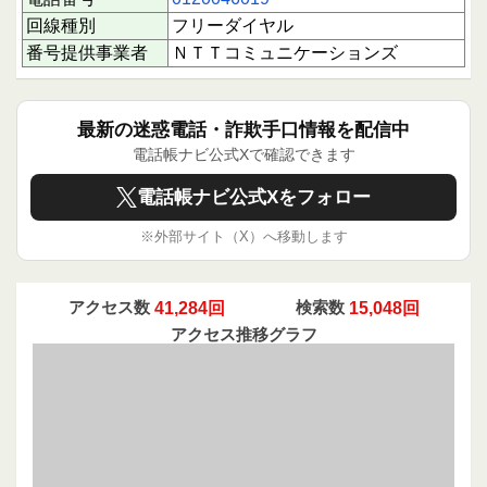
回線種別
フリーダイヤル
注意点と対応のポイント
レイクからの電話は、契約や申込に関する重要な
番号提供事業者
ＮＴＴコミュニケーションズ
連絡である可能性が高いですが、電話に出る際は
個人情報の取り扱いや内容の確認に注意を払うこ
とが望ましいです。特に、電話でのやり取りに不
最新の迷惑電話・詐欺手口情報を配信中
安がある場合は、公式ウェブサイトや契約書類を
確認し、疑問点は直接問い合わせることをおすす
電話帳ナビ公式Xで確認できます
めします。
電話帳ナビ公式Xをフォロー
下にスクロールすると実際に電話に応答された方
のクチコミを読むことができます。
※外部サイト（X）へ移動します
あなたの1回のクチコミ投稿が、同じように不安
を感じる誰かの助けとなり、安心して対応できる
環境づくりにつながります。ぜひ情報共有にご協
力ください。
アクセス数
41,284回
検索数
15,048回
アクセス推移グラフ