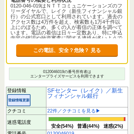
0120-046-019はＮＴＴコミュニケーションズのフ
リーダイヤルで、レイク（新生フィナンシャル銀
行）の公式窓口として利用されています。過去の
アクセス数は4万件を超え、検索数も1万4千件以
上にのぼるため、多くの人が着信の正体を調べて
います。電話の着信は日々一定数あり、特に申込
内容の確認や融資審査に関する連絡が多いようで
す。
この電話、安全？危険？ 見る
クチコミから読み解く電話の実態
利用者からのクチコミは22件で、評価は平均1.4
とやや低めですが、安全と判断された件数が45件
と全体の6割を超えているため、信頼できる発信
0120046019の番号所有者は
元である可能性が高い状況です。内容としては、
エンタープライズサービスを利用できます
申込内容の確認や融資の査定連絡、初回融資の確
認など、金融サービスに関わる正当な連絡が中心
SFセンター（レイク）／新生
登録情報
です。一方で、審査過程での問い合わせが細かく
フィナンシャル銀行
感じられたり、電話対応に不満を持つ声も見られ
登録情報更新
ます。電話に出られなかった場合の不安や、返済
シミュレーション後に連絡が来たことへの驚きも
クチコミ
22件／クチコミを見る▶
報告されています。
迷惑電話度
短時間に偏った評価が見られるため、評価は参考
安全(54%)
普通(44%)
迷惑(2%)
情報としてご確認ください。
電話番号
0120046019