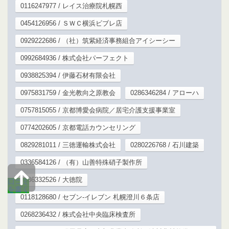
0116247977 / レイス治療院札幌西
0454126956 / ＳＷＣ横浜ビブレ店
0929222686 / （社）筑紫経済事務組合アイシーシー
0992684936 / 株式会社パーフェクト
0938825394 / 伊藤石材有限会社
0975831759 / 金光教向之原教会
0286346284 / アローハ
0757815055 / 京都博愛会病院／居宅介護支援事業室
0774202605 / 京都電話カウンセリング
0829281011 / 三徳運輸株式会社
0280226768 / 石川建築
0336584126 / （有）山善特殊硝子製作所
0336332526 / 大徳院
口コミ
を書く
0118128680 / セブン-イレブン 札幌澄川６条店
0268236432 / 株式会社中央臨床検査所