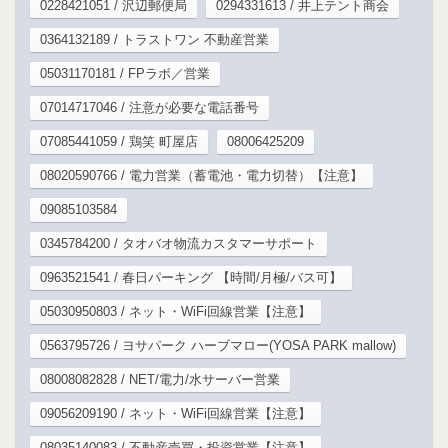
0228421051 / 沢辺郵便局
0294331613 / 井上テント商会
0364132189 / トラストワン 不動産営業
05031170181 / FPラボ／営業
07014717046 / 注意が必要な電話番号
07085441059 / 鶏笑 町屋店
08006425209
08020590766 / 電力営業（蓄電池・電力切替）【注意】
09085103584
0345784200 / タオバオ物流カスタマーサポート
0963521541 / 春日パーキング 【時間/月極/バス可】
05030950803 / ネット・WiFi回線営業【注意】
0563795726 / ヨサパーク ハーブマロー(YOSA PARK mallow)
08008082828 / NET/電力/水サーバー営業
09056209190 / ネット・WiFi回線営業【注意】
08035140083 / 不動産売買・投資営業【注意】