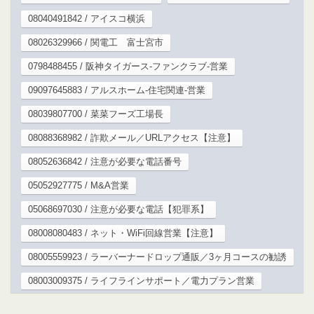
08040491842 / アイスコ横浜
08026329966 / 関電工 富士宮市
0798488455 / 阪神タイガース-ファンクラブ-営業
09097645883 / アルスホーム-住宅関連-営業
08039807700 / 菜菜フーズ工場長
08088368982 / 詐欺メール／URLアクセス【注意】
08052636842 / 注意が必要な電話番号
05052927775 / M&A営業
05068697030 / 注意が必要な電話【犯罪系】
08008080483 / ネット・WiFi回線営業【注意】
08005559923 / ラーバーナードロップ通販／3ヶ月コースの勧誘
08003009375 / ライフラインサポート／電力プラン営業