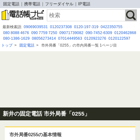
固定電話
携帯電話
フリーダイヤル
IP電話
最新検索語:
09069039531
0120237308
0120-197-319
0422350755
080 8088 4676
090 7759 7250
09071739082
090-7452-6309
0120462868
080-1386-1629
08056273414
07014449563
0120923276
0120122597
03-6688-9838
0368422964
0120 487 567
0120383837
07021616132
トップ
>
固定電話
>
市外局番「0255」の市内局番一覧 1ページ目
09094144657
09074527856
05052920497
0675264700
05058105796
050-3175-1652
新井の固定電話 市外局番「0255」
市外局番0255の基本情報