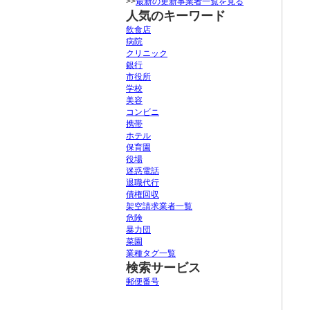
>>
最新の更新事業者一覧を見る
人気のキーワード
飲食店
病院
クリニック
銀行
市役所
学校
美容
コンビニ
携帯
ホテル
保育園
役場
迷惑電話
退職代行
債権回収
架空請求業者一覧
危険
暴力団
菜園
業種タグ一覧
検索サービス
郵便番号