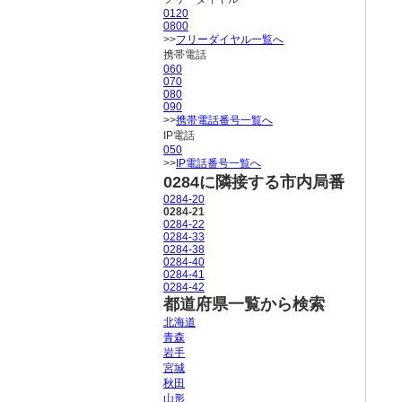
0120
0800
>>
フリーダイヤル一覧へ
携帯電話
060
070
080
090
>>
携帯電話番号一覧へ
IP電話
050
>>
IP電話番号一覧へ
0284に隣接する市内局番
0284-20
0284-21
0284-22
0284-33
0284-38
0284-40
0284-41
0284-42
都道府県一覧から検索
北海道
青森
岩手
宮城
秋田
山形