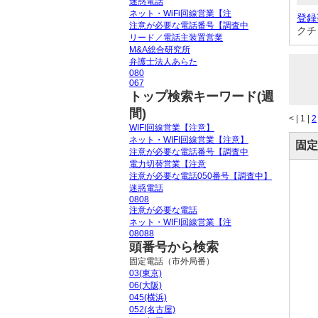
迷惑電話
ネット・WiFi回線営業【注
登録
注意が必要な電話番号【調査中
クチ
リード／電話主装置営業
M&A総合研究所
弁護士法人あらた
080
067
トップ検索キーワード(週
間)
<
|
1 |
2
WIFI回線営業【注意】
ネット・WIFI回線営業【注意】
固定
注意が必要な電話番号【調査中
電力切替営業【注意
注意が必要な電話050番号【調査中】
迷惑電話
0808
注意が必要な電話
ネット・WIFI回線営業【注
08088
頭番号から検索
固定電話（市外局番）
03(東京)
06(大阪)
045(横浜)
052(名古屋)