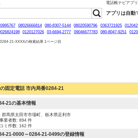
話
電話帳ナビアプ
アプリは自動
20995767
08026666814
080-8307-5144
08020590796
0363721925
012042
9026824198
0120127026
03-6694-2777
09046677783
080-8047-9251
0120
058937029
284-21-XXXXの検索結果 1ページ目
の固定電話 市内局番0284-21
284-21の基本情報
: 群馬県太田市市場町、栃木県足利市
事業者数: 894 件
コミ件数: 162 件
84-21-0000～0284-21-0499の登録情報