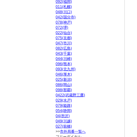
092(福岡)
011(札幌)
048(川口)
042(国分寺)
078(神戸)
072(堺)
022(仙台)
075(京都)
047(市川)
082(広島)
043(千葉)
044(川崎)
096(熊本)
093(北九州)
046(厚木)
025(新潟)
086(岡山)
098(那覇)
0422(武蔵野三鷹)
029(水戸)
079(姫路)
054(静岡)
04(所沢)
049(川越)
027(前橋)
>>
市外局番一覧へ
フリーダイヤル