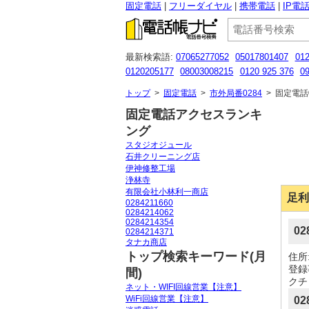
固定電話
フリーダイヤル
携帯電話
IP電
最新検索語:
07065277052
05017801407
01
0120205177
08003008215
0120 925 376
0
0527537808
0120-321-082
0120952486
05
トップ
>
固定電話
>
市外局番0284
>
固定電話0
固定電話アクセスランキ
ング
スタジオジュール
石井クリーニング店
伊神修整工場
浄林寺
有限会社小林利一商店
足利
0284211660
0284214062
0284214354
0
0284214371
タナカ商店
トップ検索キーワード(月
住所
登録
間)
クチ
ネット・WIFI回線営業【注意】
WiFi回線営業【注意】
02