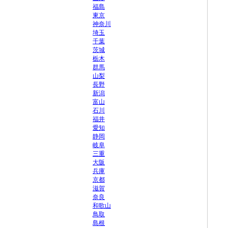
福島
東京
神奈川
埼玉
千葉
茨城
栃木
群馬
山梨
長野
新潟
富山
石川
福井
愛知
静岡
岐阜
三重
大阪
兵庫
京都
滋賀
奈良
和歌山
鳥取
島根