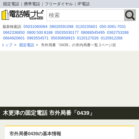
固定電話
携帯電話
フリーダイヤル
IP電話
最新検索語:
05031060084
08020591098
0120235601
050-3091-7031
0662336850
0800 500 8188
05035030177
08068545495
0362753286
0664920601
0963554571
05030858915
0120127026
0120912268
05031270418
0120556506
08029411032
09011316802
0368975581
トップ
>
固定電話
>
市外局番「0439」の市内局番一覧 1ページ目
05031118111
0120980098
08002229417
0775030203
0120 346 808
0345007077
木更津の固定電話 市外局番「0439」
市外局番0439の基本情報