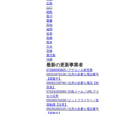
広島
山口
徳島
香川
愛媛
高知
福岡
佐賀
長崎
熊本
大分
宮崎
鹿児島
沖縄
最新の更新事業者
07088090805 / アデコ／人材営業
05031876156 / 注意が必要な電話番号
【調査中】
09092239790 / 注意が必要な電話【犯
罪系】
07024205699 / 詐欺メール／URLアク
セス注意
05036570338 / ビットフライヤー／投
資勧誘【注意】
05036280105 / 注意が必要な電話番号
【調査中】