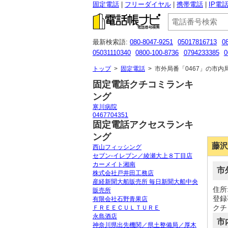
固定電話
フリーダイヤル
携帯電話
IP電
最新検索語:
080-8047-9251
05017816713
0
05031110340
0800-100-8736
0794233385
0
07010646333
050-5292-2154
05030960542
トップ
>
固定電話
>
市外局番「0467」の市内
固定電話クチコミランキ
ング
寒川病院
0467704351
固定電話アクセスランキ
ング
藤沢
西山フィッシング
セブン‐イレブン／綾瀬大上８丁目店
カーメイト湘南
市
株式会社戸井田工務店
産経新聞大船販売所 毎日新聞大船中央
住所
販売所
登録事
有限会社石野青果店
クチコ
ＦＲＥＥＣＵＬＴＵＲＥ
永島酒店
市
神奈川県出先機関／県土整備局／厚木