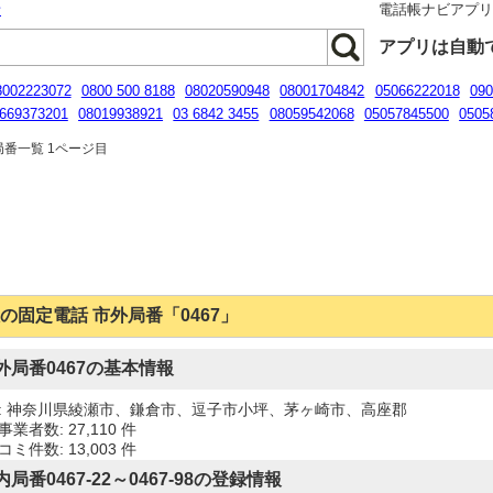
話
電話帳ナビアプ
アプリは自動
8002223072
0800 500 8188
08020590948
08001704842
05066222018
090
669373201
08019938921
03 6842 3455
08059542068
05057845500
0505
090-6813-3318
局番一覧 1ページ目
の固定電話 市外局番「0467」
外局番0467の基本情報
: 神奈川県綾瀬市、鎌倉市、逗子市小坪、茅ヶ崎市、高座郡
業者数: 27,110 件
ミ件数: 13,003 件
内局番0467-22～0467-98の登録情報