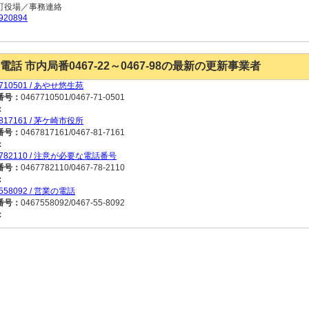
町役場／事務連絡
920894
電話 市内局番0467-22～0467-98の最新の更新事業者
7710501 / あやせ悠生苑
番号：
0467710501/0467-71-0501
：
7817161 / 茅ケ崎市役所
番号：
0467817161/0467-81-7161
：
7782110 / 注意が必要な電話番号
番号：
0467782110/0467-78-2110
：
7558092 / 営業の電話
番号：
0467558092/0467-55-8092
：