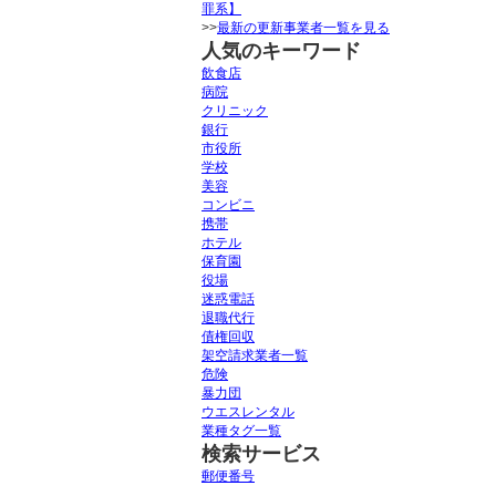
罪系】
>>
最新の更新事業者一覧を見る
人気のキーワード
飲食店
病院
クリニック
銀行
市役所
学校
美容
コンビニ
携帯
ホテル
保育園
役場
迷惑電話
退職代行
債権回収
架空請求業者一覧
危険
暴力団
ウエスレンタル
業種タグ一覧
検索サービス
郵便番号