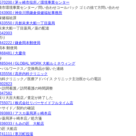
7570200 / 茅ヶ崎市役所／環境事業センター
崎市環境事業センター／問い合わせコールバック ゴミの捨て方問い合わせ
7243900 / 神奈川県鎌倉保健福祉事務所
保健福祉課
7433550 / 共創未来大船一丁目薬局
未来大船一丁目薬局／薬の配達
542003
切り
7442222 / 鎌倉岡本郵便局
岡本 郵便局
468481 / 大慶寺
寺
7485044 / GLOBAL WORK 大船ルミネウィング
ーバルワークス／交換商品が届いた連絡
7435556 / 高井内科クリニック
内科クリニック／医療アドバイス クリニック主治医からの電話
802823
ー訪問看護／訪問看護の時間調整
847582
取り大吉大船店／査定が終了した
7755071 / 株式会社リバーサイドフルタイム店
ーサイド／契約の確認
7893883 / アスカ薬局茅ヶ崎本店
か薬局茅ヶ崎本店／処方箋
7336033 / もみの匠 大船店
の匠 大船店
7741111 / 寒川町役場