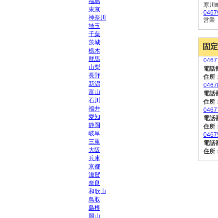
福島
寒川
東京
0467
神奈川
営業
埼玉
千葉
茨城
固定
栃木
群馬
046
山梨
電話
長野
住所
新潟
046
富山
電話
石川
住所
福井
046
愛知
電話
静岡
住所
岐阜
046
三重
電話
大阪
住所
兵庫
京都
滋賀
奈良
和歌山
鳥取
島根
岡山