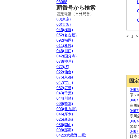
08088
頭番号から検索
固定電話（市外局番）
03(東京)
06(大阪)
045(横浜)
052(名古屋)
<
|
1 |
>
092(福岡)
011(札幌)
048(川口)
042(国分寺)
078(神戸)
072(堺)
022(仙台)
075(京都)
固定
047(市川)
082(広島)
046
043(千葉)
茅ヶ
044(川崎)
0467
096(熊本)
寒川
093(北九州)
0467
046(厚木)
寒川
025(新潟)
046
086(岡山)
警察
098(那覇)
0467
0422(武蔵野三鷹)
日本