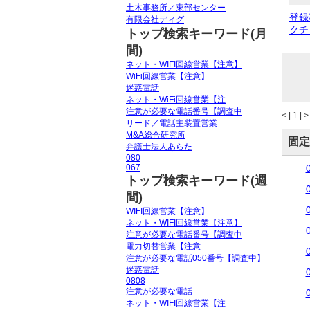
土木事務所／東部センター
登録事
有限会社ディグ
クチコ
トップ検索キーワード(月
間)
ネット・WIFI回線営業【注意】
WiFi回線営業【注意】
迷惑電話
ネット・WiFi回線営業【注
注意が必要な電話番号【調査中
<
|
1 |
>
リード／電話主装置営業
M&A総合研究所
固定
弁護士法人あらた
080
067
トップ検索キーワード(週
間)
WIFI回線営業【注意】
ネット・WIFI回線営業【注意】
注意が必要な電話番号【調査中
電力切替営業【注意
注意が必要な電話050番号【調査中】
迷惑電話
0808
注意が必要な電話
ネット・WIFI回線営業【注