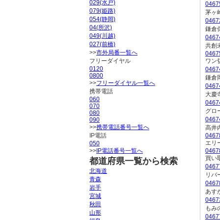
029(水戸)
046
079(姫路)
茅ヶ
054(静岡)
046
04(所沢)
鎌倉
049(川越)
046
027(前橋)
共創
>>
市外局番一覧へ
0467
フリーダイヤル
ワン
0120
046
0800
鎌倉
>>
フリーダイヤル一覧へ
0467
携帯電話
大慶
060
046
070
グロ
080
046
090
>>
携帯電話番号一覧へ
高井
IP電話
0467
エリ
050
>>
IP電話番号一覧へ
0467
買い
都道府県一覧から検索
046
北海道
リバ
青森
046
岩手
あす
宮城
046
秋田
もみ
山形
046