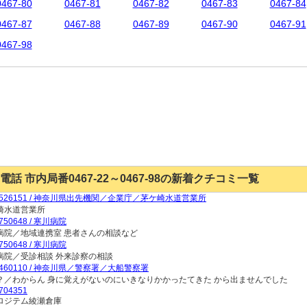
0467-80
0467-81
0467-82
0467-83
0467-84
0467-87
0467-88
0467-89
0467-90
0467-91
0467-98
電話 市内局番0467-22～0467-98の新着クチコミ一覧
7526151 / 神奈川県出先機関／企業庁／茅ケ崎水道営業所
崎水道営業所
750648 / 寒川病院
病院／地域連携室 患者さんの相談など
750648 / 寒川病院
病院／受診相談 外来診察の相談
7460110 / 神奈川県／警察署／大船警察署
？／わからん 身に覚えがないのにいきなりかかったてきた から出ませんでした
704351
ロジテム綾瀬倉庫