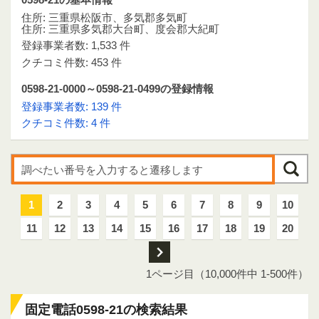
住所: 三重県松阪市、多気郡多気町
住所: 三重県多気郡大台町、度会郡大紀町
登録事業者数: 1,533 件
クチコミ件数: 453 件
0598-21-0000～0598-21-0499の登録情報
登録事業者数: 139 件
クチコミ件数: 4 件
1
2
3
4
5
6
7
8
9
10
11
12
13
14
15
16
17
18
19
20
次
1ページ目（10,000件中 1-500件）
固定電話0598-21の検索結果