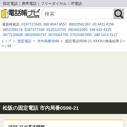
固定電話
携帯電話
フリーダイヤル
IP電話
最新検索語:
0197727645
080 8047 9557
08020591397
03 4411 4156
0852359178
0367377339
0120115750
0924411093
048 633 4335
0677130838
08020590797
0570064750
07020007855
080 1414 5127
0800 700 4074
03 6842 3455
080-8088-4093
08020591422
05057839205
トップ
>
固定電話
>
市外局番0598
>
固定電話0598-21-XXXXの検索結果 1ペ
08001709081
09088249877
09078881495
08005009089
0120429313
ージ目
0486064743
松阪の固定電話 市内局番0598-21
0598-21の基本情報