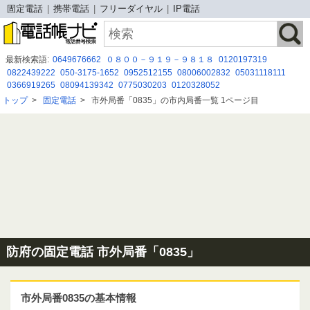
固定電話
携帯電話
フリーダイヤル
IP電話
最新検索語:
0649676662
０８００－９１９－９８１８
0120197319
0822439222
050-3175-1652
0952512155
08006002832
05031118111
0366919265
08094139342
0775030203
0120328052
０１２０９２１７９３
0345007077
0366358728
03-5547-5556
トップ
>
固定電話
>
市外局番「0835」の市内局番一覧 1ページ目
08000007384
05031596079
050-3091-7031
08007004239
0366282700
0120511094
0120-036-942
0664920601
08080884073
防府の固定電話 市外局番「0835」
市外局番0835の基本情報