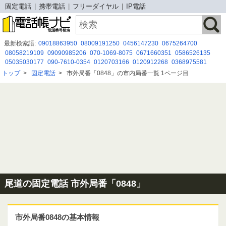
固定電話
携帯電話
フリーダイヤル
IP電話
最新検索語:
09018863950
08009191250
0456147230
0675264700
08058219109
09090985206
070-1069-8075
0671660351
0586526135
05035030177
090-7610-0354
0120703166
0120912268
0368975581
０５０－５８６５－３６２３
0366358728
0675264903
03-6634-8554
トップ
>
固定電話
>
市外局番「0848」の市内局番一覧 1ページ目
0120 813 044
0120-835-278
09041457451
08080884429
0120921706
07012477358
０７９２７８５０９３
尾道の固定電話 市外局番「0848」
市外局番0848の基本情報