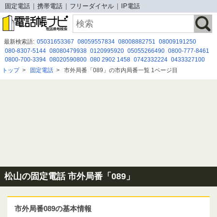
固定電話
携帯電話
フリーダイヤル
IP電話
最新検索語:
05031653367
08059557834
08008882751
08009191250
080-8307-5144
08080479938
0120995920
05055266490
0800-777-8461
0800-700-3394
08020590800
080 2902 1458
0742332224
0433327100
08019252857
0675264903
08080884392
08008052212
0800 500 8184
トップ
>
固定電話
>
市外局番「089」の市内局番一覧 1ページ目
080 4992 4915
08080884367
05038520487
080 2643 2487
09026310058
0363879955
松山の固定電話 市外局番「089」
市外局番089の基本情報