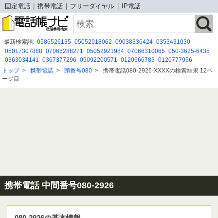
固定電話
携帯電話
フリーダイヤル
IP電話
最新検索語:
0586526135
05052918062
09038336424
0353431030
05017307888
07065288271
05052921984
07066310065
050-3625-6435
0363034141
0367377296
09092200571
0120666783
0120777956
09075731428
0800 500 9530
080-2059-0948
0800 500 8184
トップ
>
携帯電話
>
頭番号080
>
携帯電話080-2926-XXXXの検索結果 12ペ
03-6737-7073
0677130838
050-3185-6551
08029307743
0120-844-847
ージ目
08070224613
080－9658－5428
携帯電話 中間番号080-2926
080-2926の基本情報