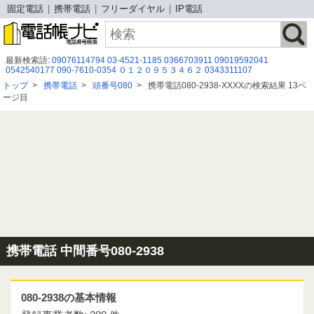
固定電話
携帯電話
フリーダイヤル
IP電話
最新検索語:
09076114794
03‐4521‐1185
0366703911
09019592041
0542540177
090-7610-0354
０１２０９５３４６２
0343311107
080 5231 0870
048-827-2235
050-3172-6099
09068133318
050-3155-4264
トップ
>
携帯電話
>
頭番号080
>
携帯電話080-2938-XXXXの検索結果 13ペ
0120905062
08000801345
08059832816
0227960840
09018860401
ージ目
09053025320
050 3115 9373
050-1782-0520
0365519311
06-7526-4700
05054973327
050-3644-1743
携帯電話 中間番号080-2938
080-2938の基本情報