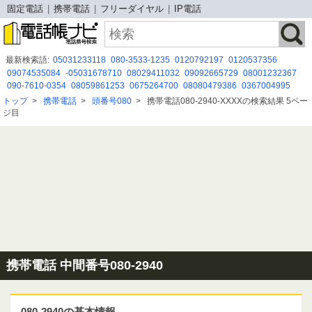
固定電話
携帯電話
フリーダイヤル
IP電話
最新検索語:
05031233118
080-3533-1235
0120792197
0120537356
09074535084
-05031678710
08029411032
09092665729
08001232367
090-7610-0354
08059861253
0675264700
08080479386
0367004995
0425112950
05052920947
08068160061
０８００１００７６３４
トップ
>
携帯電話
>
頭番号080
>
携帯電話080-2940-XXXXの検索結果 5ペー
08080479254
0120209259
05017843867
0800-999-2317
07044231862
ジ目
0662641470
0120744661
携帯電話 中間番号080-2940
080-2940の基本情報