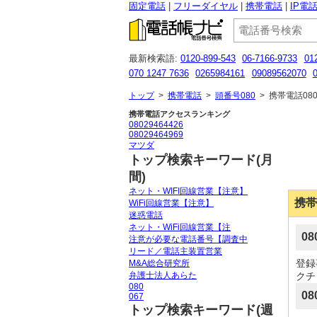
固定電話
フリーダイヤル
携帯電話
IP電
最新検索語:
0120-899-543
06-7166-9733
01
070 1247 7636
0265984161
09089562070
0120122597
0120817030
0120000000
0902
トップ
>
携帯電話
>
頭番号080
>
携帯電話080
携帯電話アクセスランキング
08029464426
08029464969
マツダ
トップ検索キーワード(月
間)
ネット・WIFI回線営業【注意】
携帯
WiFi回線営業【注意】
迷惑電話
ネット・WiFi回線営業【注
0
注意が必要な電話番号【調査中
リード／電話主装置営業
登録
M&A総合研究所
弁護士法人あらた
クチ
080
08
067
トップ検索キーワード(週