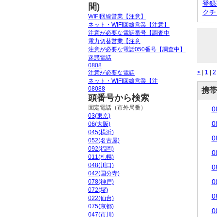
登録
間)
クチ
WIFI回線営業【注意】
ネット・WIFI回線営業【注意】
注意が必要な電話番号【調査中
電力切替営業【注意
注意が必要な電話050番号【調査中】
迷惑電話
0808
<
|
1
|
2
注意が必要な電話
ネット・WIFI回線営業【注
08088
携帯
頭番号から検索
固定電話（市外局番）
0
03(東京)
0
06(大阪)
045(横浜)
0
052(名古屋)
092(福岡)
0
011(札幌)
048(川口)
0
042(国分寺)
0
078(神戸)
072(堺)
0
022(仙台)
075(京都)
0
047(市川)