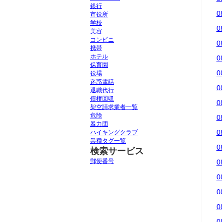
銀行
0
市役所
学校
0
美容
コンビニ
0
携帯
ホテル
0
保育園
0
役場
迷惑電話
0
退職代行
債権回収
0
架空請求業者一覧
危険
0
暴力団
0
ハイキングクラブ
業種タグ一覧
0
検索サービス
郵便番号
0
0
0
0
0