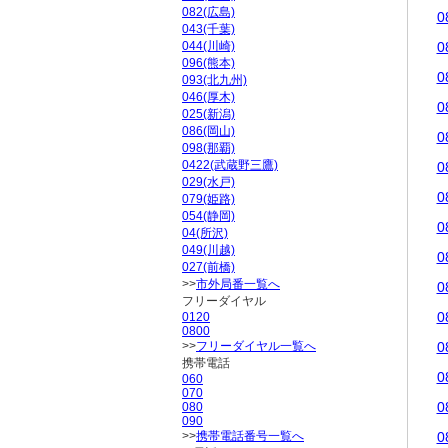
082(広島)
0
043(千葉)
044(川崎)
0
096(熊本)
0
093(北九州)
046(厚木)
0
025(新潟)
086(岡山)
0
098(那覇)
0422(武蔵野三鷹)
0
029(水戸)
0
079(姫路)
054(静岡)
0
04(所沢)
049(川越)
0
027(前橋)
>>
市外局番一覧へ
0
フリーダイヤル
0
0120
0800
>>
フリーダイヤル一覧へ
0
携帯電話
0
060
070
0
080
090
>>
携帯電話番号一覧へ
0