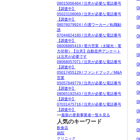
08015006464 / 注意が必要な電話番号
0
【調査中】
05023108069 / 注意が必要な電話番号
0
【調査中】
08076079924 / 介護ワーカー／転職勧
0
誘
07044824180 / 注意が必要な電話番号
0
【調査中】
0
08008885419 / 電力営業（太陽光・電
力切替）【注意】自動音声アンケート
0
は注意が必要です
08068057071 / 注意が必要な電話番号
0
【調査中】
05017455129 / ファンドブック／M&A
0
営業
0
05057849779 / 注意が必要な電話番号
【調査中】
0
08065192543 / 注意が必要な電話番号
【調査中】
0
07031475716 / 注意が必要な電話番号
【調査中】
0
>>
最新の更新事業者一覧を見る
0
人気のキーワード
飲食店
0
病院
クリニック
0