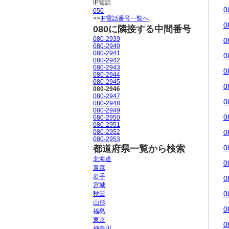
IP電話
0
050
>>
IP電話番号一覧へ
0
080に隣接する中間番号
080-2939
0
080-2940
080-2941
0
080-2942
080-2943
0
080-2944
080-2945
0
080-2946
080-2947
0
080-2948
080-2949
0
080-2950
080-2951
080-2952
0
080-2953
都道府県一覧から検索
0
北海道
0
青森
岩手
0
宮城
0
秋田
山形
0
福島
東京
0
神奈川