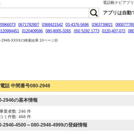
話
電話帳ナビアプ
アプリは自動
20966073
0671782807
0368421542
03-4376-5696
0363739821
08007778
0120994451
0120409586
080-8005-3265
050 5292 1773
0120-407-072
08
2927778
-2946-XXXXの検索結果 10ページ目
電話 中間番号080-2946
80-2946の基本情報
事業者数: 246 件
コミ件数: 468 件
0-2946-4500～080-2946-4999の登録情報