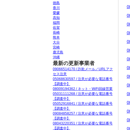
徳島
0
香川
愛媛
0
高知
福岡
0
佐賀
長崎
0
熊本
0
大分
宮崎
0
鹿児島
沖縄
0
最新の更新事業者
0
09066514170 / 詐欺メール／URLアク
セス注意
0
05068630597 / 注意が必要な電話番号
【調査中】
0
08009194362 / ネット・WiFi回線営業
0
05031111268 / 注意が必要な電話番号
【調査中】
0
05052916841 / 注意が必要な電話番号
【調査中】
0
09084858257 / 注意が必要な電話番号
【調査中】
0
08043220351 / 注意が必要な電話番号
【調査中】
0