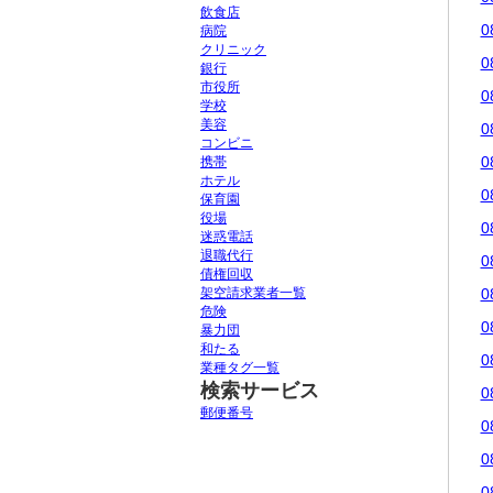
飲食店
0
病院
クリニック
0
銀行
市役所
0
学校
美容
0
コンビニ
0
携帯
ホテル
0
保育園
役場
0
迷惑電話
退職代行
0
債権回収
架空請求業者一覧
0
危険
0
暴力団
和たる
0
業種タグ一覧
検索サービス
0
郵便番号
0
0
0