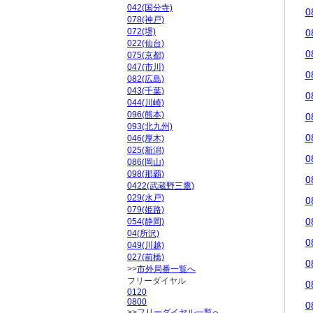
042(国分寺)
0
078(神戸)
072(堺)
0
022(仙台)
0
075(京都)
047(市川)
0
082(広島)
043(千葉)
0
044(川崎)
096(熊本)
0
093(北九州)
0
046(厚木)
025(新潟)
0
086(岡山)
098(那覇)
0
0422(武蔵野三鷹)
029(水戸)
0
079(姫路)
0
054(静岡)
04(所沢)
0
049(川越)
027(前橋)
0
>>
市外局番一覧へ
フリーダイヤル
0
0120
0800
0
>>
フリーダイヤル一覧へ