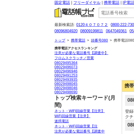
固定電話
フリーダイヤル
携帯電話
IP電
最新検索語:
0120４０７０７２
0800-222-73
08096804920
08009199811
0647049361
05
0363280455
05030325133
09064731261
08
トップ
>
携帯電話
>
頭番号080
>
携帯電話080
携帯電話アクセスランキング
注意が必要な電話番号【調査中】
フロムスクラッチ／営業
08029495364
08029496073
08029496946
08029491253
08029493935
08029498045
携帯
08029498046
08029498690
トップ検索キーワード(月
0
間)
ネット・WIFI回線営業【注意】
登録
WiFi回線営業【注意】
クチ
迷惑電話
08
ネット・WiFi回線営業【注
注意が必要な電話番号【調査中