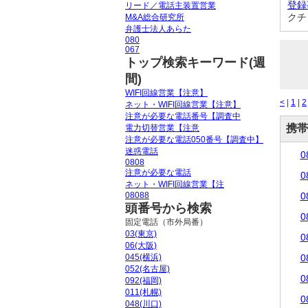
登録
リード／電話主装置営業
クチ
M&A総合研究所
弁護士法人あらた
080
067
トップ検索キーワード(週
間)
WIFI回線営業【注意】
<
|
1
|
2
ネット・WIFI回線営業【注意】
注意が必要な電話番号【調査中
携帯
電力切替営業【注意
注意が必要な電話050番号【調査中】
迷惑電話
0
0808
注意が必要な電話
0
ネット・WIFI回線営業【注
08088
0
頭番号から検索
0
固定電話（市外局番）
03(東京)
0
06(大阪)
045(横浜)
0
052(名古屋)
0
092(福岡)
011(札幌)
0
048(川口)