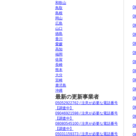
和歌山
0
鳥取
島根
0
岡山
広島
0
山口
徳島
0
香川
0
愛媛
高知
0
福岡
佐賀
0
長崎
熊本
0
大分
0
宮崎
鹿児島
0
沖縄
最新の更新事業者
0
05052922762 / 注意が必要な電話番号
0
【調査中】
09046921598 / 注意が必要な電話番号
0
【調査中】
08080545100 / 注意が必要な電話番号
0
【調査中】
05031159373 / 注意が必要な電話番号
0