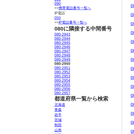
090
0
>>
携帯電話番号一覧へ
IP電話
0
050
>>
IP電話番号一覧へ
0
080に隣接する中間番号
0
080-2943
080-2944
0
080-2945
080-2946
0
080-2947
080-2948
0
080-2949
080-2950
080-2951
0
080-2952
080-2953
0
080-2954
080-2955
0
080-2956
080-2957
0
都道府県一覧から検索
0
北海道
青森
0
岩手
宮城
0
秋田
山形
0