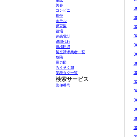
学校
美容
0
コンビニ
携帯
0
ホテル
保育園
0
役場
0
迷惑電話
退職代行
0
債権回収
架空請求業者一覧
0
危険
暴力団
0
ろうそく卸
0
業種タグ一覧
検索サービス
0
郵便番号
0
0
0
0
0
0