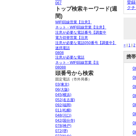
登録
067
クチ
トップ検索キーワード(週
間)
WIFI回線営業【注意】
ネット・WIFI回線営業【注意】
注意が必要な電話番号【調査中
電力切替営業【注意
注意が必要な電話050番号【調査中】
<
|
1
|
2
迷惑電話
0808
携帯
注意が必要な電話
ネット・WIFI回線営業【注
08088
0
頭番号から検索
0
固定電話（市外局番）
03(東京)
0
06(大阪)
045(横浜)
0
052(名古屋)
0
092(福岡)
011(札幌)
0
048(川口)
042(国分寺)
0
078(神戸)
072(堺)
0