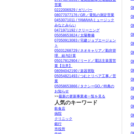
営業
0
0222006929 / ガリバー
08077077176 / GR／電気の測定営業
0
0453071011 / YAMAHAミュージック
みなとみらい
0
0471971192 / クリーニング
0
05058653824 / 太陽整備
07050913083 / 宅建ジョブエージェン
0
ト
05031268729 / ネオキャリア／勤怠管
0
理、給与計算
05017812904 / リード／電話主装置営
0
業【注意】
0
08094042190 / 楽器買取
05054821493 / つむとリペア工事／営
0
業
05058653866 / タクシーGO／特典の
0
お知らせ
>>
最新の更新事業者一覧を見る
0
人気のキーワード
0
飲食店
病院
0
クリニック
銀行
0
市役所
0