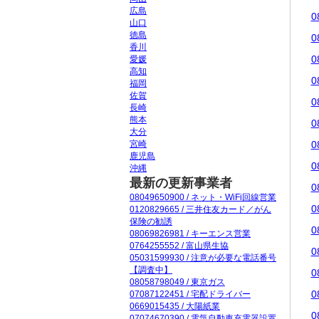
広島
0
山口
徳島
0
香川
0
愛媛
高知
0
福岡
佐賀
0
長崎
熊本
0
大分
宮崎
0
鹿児島
0
沖縄
最新の更新事業者
0
08049650900 / ネット・WiFi回線営業
0
0120829665 / 三井住友カード／がん
保険の勧誘
0
08069826981 / キーエンス営業
0764255552 / 富山県生協
0
05031599930 / 注意が必要な電話番号
【調査中】
0
08058798049 / 東京ガス
0
07087122451 / 宅配ドライバー
0669015435 / 大陽紙業
0
07074670390 / 電気自動車充電器設置