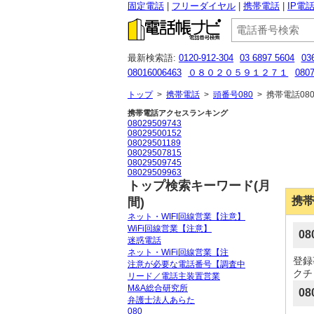
固定電話
フリーダイヤル
携帯電話
IP電
最新検索語:
0120-912-304
03 6897 5604
03
08016006463
０８０２０５９１２７１
080
0677778209
0366914796
0120-036-942
06
トップ
>
携帯電話
>
頭番号080
>
携帯電話080
携帯電話アクセスランキング
08029509743
08029500152
08029501189
08029507815
08029509745
08029509963
トップ検索キーワード(月
携帯
間)
ネット・WIFI回線営業【注意】
WiFi回線営業【注意】
0
迷惑電話
ネット・WiFi回線営業【注
登録
注意が必要な電話番号【調査中
クチ
リード／電話主装置営業
M&A総合研究所
08
弁護士法人あらた
080