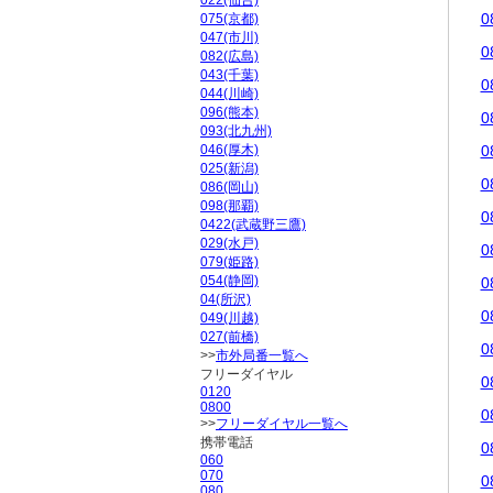
022(仙台)
0
075(京都)
047(市川)
0
082(広島)
043(千葉)
0
044(川崎)
096(熊本)
0
093(北九州)
046(厚木)
0
025(新潟)
0
086(岡山)
098(那覇)
0
0422(武蔵野三鷹)
029(水戸)
0
079(姫路)
054(静岡)
0
04(所沢)
0
049(川越)
027(前橋)
0
>>
市外局番一覧へ
フリーダイヤル
0
0120
0800
0
>>
フリーダイヤル一覧へ
携帯電話
0
060
070
0
080