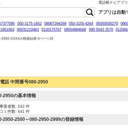
話
電話帳ナビアプ
アプリは自動
67377085
050-3175-1652
08087294268
050-3155-4264
05050500270
080
71851063
05031210463
0120175767
09054984668
090 5043 2570
012066
64920601
0344054946
-2950-XXXXの検索結果 6ページ目
電話 中間番号080-2950
80-2950の基本情報
事業者数: 242 件
コミ件数: 541 件
0-2950-2500～080-2950-2999の登録情報