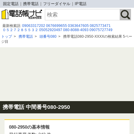
固定電話
携帯電話
フリーダイヤル
IP電話
最新検索語:
09063317202
0676699655
0363647605
0825773471
０５２７２８５５３２
05052920497
080-8088-4093
09075727749
0120944609
09024768539
0368976402
0343326152
08013596216
トップ
>
携帯電話
>
頭番号080
>
携帯電話080-2950-XXXXの検索結果 5ペー
09041458614
05031076991
03-6365-1163
03 6683 5006
05052918778
ジ目
05031551041
0120771179
05058053423
050-3175-1652
0368975868
096-240-0504
0570 072 019
携帯電話 中間番号080-2950
080-2950の基本情報