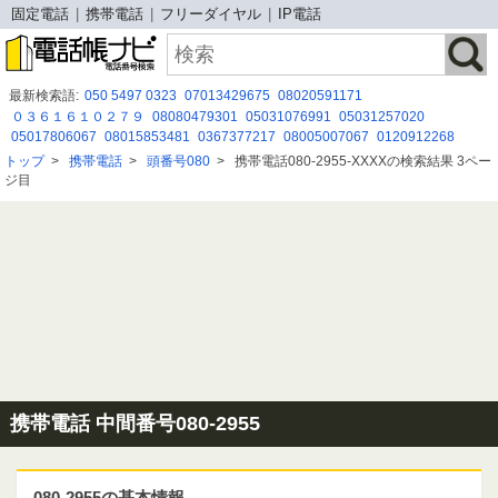
固定電話
携帯電話
フリーダイヤル
IP電話
最新検索語:
050 5497 0323
07013429675
08020591171
０３６１６１０２７９
08080479301
05031076991
05031257020
05017806067
08015853481
0367377217
08005007067
0120912268
0298119070
09047917832
08020591369
0456137934
07010646333
トップ
>
携帯電話
>
頭番号080
>
携帯電話080-2955-XXXXの検索結果 3ペー
08080884089
0120 762 065
03-4579-3351
05031118111
08016006504
ジ目
08020590662
09076114794
05031274219
携帯電話 中間番号080-2955
080-2955の基本情報