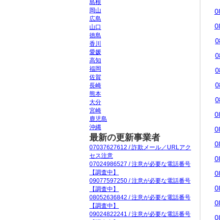
島根
岡山
0
広島
0
山口
徳島
0
香川
愛媛
0
高知
福岡
0
佐賀
0
長崎
熊本
0
大分
宮崎
0
鹿児島
沖縄
0
最新の更新事業者
0
07037627612 / 詐欺メール／URLアク
セス注意
0
07024986527 / 注意が必要な電話番号
【調査中】
0
09077597250 / 注意が必要な電話番号
0
【調査中】
08052636842 / 注意が必要な電話番号
0
【調査中】
09024822241 / 注意が必要な電話番号
0