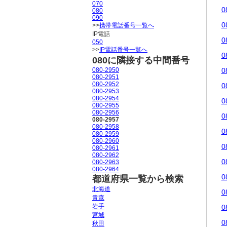
070
0
080
090
0
>>
携帯電話番号一覧へ
IP電話
0
050
>>
IP電話番号一覧へ
0
080に隣接する中間番号
080-2950
0
080-2951
080-2952
0
080-2953
080-2954
0
080-2955
080-2956
0
080-2957
080-2958
0
080-2959
080-2960
0
080-2961
080-2962
0
080-2963
080-2964
0
都道府県一覧から検索
北海道
0
青森
岩手
0
宮城
0
秋田