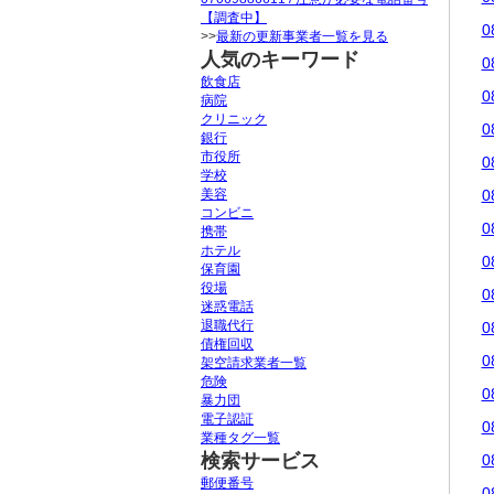
【調査中】
0
>>
最新の更新事業者一覧を見る
人気のキーワード
0
飲食店
0
病院
クリニック
0
銀行
市役所
0
学校
美容
0
コンビニ
0
携帯
ホテル
0
保育園
役場
0
迷惑電話
退職代行
0
債権回収
0
架空請求業者一覧
危険
0
暴力団
電子認証
0
業種タグ一覧
検索サービス
0
郵便番号
0