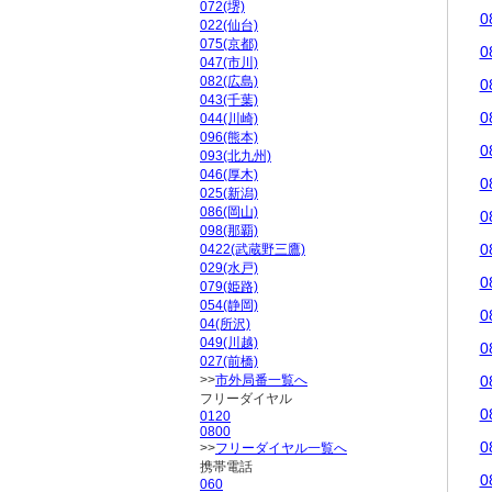
072(堺)
0
022(仙台)
075(京都)
0
047(市川)
082(広島)
0
043(千葉)
0
044(川崎)
096(熊本)
0
093(北九州)
046(厚木)
0
025(新潟)
086(岡山)
0
098(那覇)
0
0422(武蔵野三鷹)
029(水戸)
0
079(姫路)
054(静岡)
0
04(所沢)
049(川越)
0
027(前橋)
>>
市外局番一覧へ
0
フリーダイヤル
0
0120
0800
0
>>
フリーダイヤル一覧へ
携帯電話
0
060