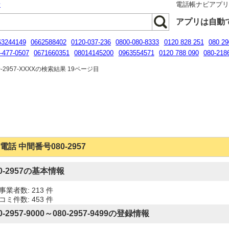
話
電話帳ナビアプ
アプリは自動
63244149
0662588402
0120-037-236
0800-080-8333
0120 828 251
080 29
-477-0507
0671660351
08014145200
0963554571
0120 788 090
080-218
0120537356
-2957-XXXXの検索結果 19ページ目
電話 中間番号080-2957
80-2957の基本情報
事業者数: 213 件
コミ件数: 453 件
0-2957-9000～080-2957-9499の登録情報