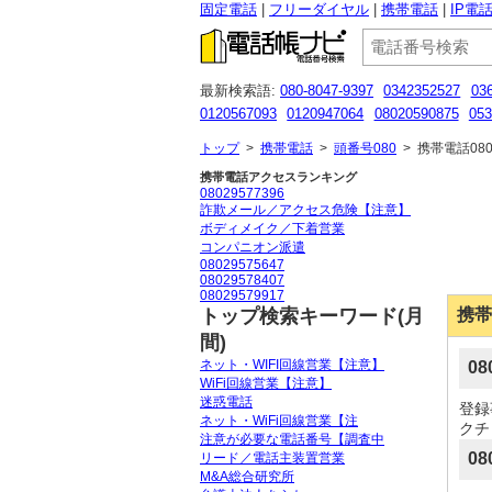
固定電話
フリーダイヤル
携帯電話
IP電
最新検索語:
080-8047-9397
0342352527
03
0120567093
0120947064
08020590875
053
07093810205
090-7452-6309
08035228144
トップ
>
携帯電話
>
頭番号080
>
携帯電話080
携帯電話アクセスランキング
08029577396
詐欺メール／アクセス危険【注意】
ボディメイク／下着営業
コンパニオン派遣
08029575647
08029578407
08029579917
トップ検索キーワード(月
携帯
間)
ネット・WIFI回線営業【注意】
0
WiFi回線営業【注意】
迷惑電話
登録
ネット・WiFi回線営業【注
クチ
注意が必要な電話番号【調査中
08
リード／電話主装置営業
M&A総合研究所