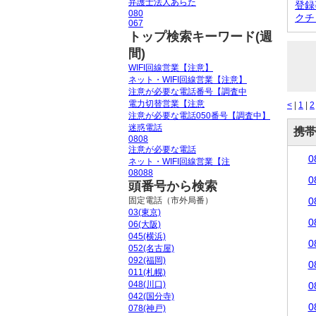
弁護士法人あらた
登録
080
クチ
067
トップ検索キーワード(週
間)
WIFI回線営業【注意】
ネット・WIFI回線営業【注意】
注意が必要な電話番号【調査中
電力切替営業【注意
<
|
1
|
2
注意が必要な電話050番号【調査中】
迷惑電話
携帯
0808
注意が必要な電話
0
ネット・WIFI回線営業【注
08088
0
頭番号から検索
固定電話（市外局番）
0
03(東京)
0
06(大阪)
045(横浜)
0
052(名古屋)
092(福岡)
0
011(札幌)
048(川口)
0
042(国分寺)
0
078(神戸)