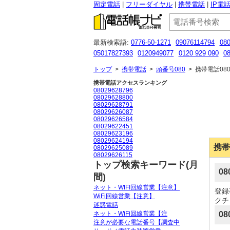
固定電話
フリーダイヤル
携帯電話
IP電
最新検索語:
0776-50-1271
09076114794
08
05017827393
0120949077
0120 929 090
0
07088488840
0120476424
08080479301
05
トップ
>
携帯電話
>
頭番号080
>
携帯電話080
携帯電話アクセスランキング
08029628796
08029628800
08029628791
08029626087
08029626584
08029622451
08029623196
08029624194
携帯
08029625089
08029626115
トップ検索キーワード(月
0
間)
ネット・WIFI回線営業【注意】
登録
WiFi回線営業【注意】
クチ
迷惑電話
ネット・WiFi回線営業【注
08
注意が必要な電話番号【調査中