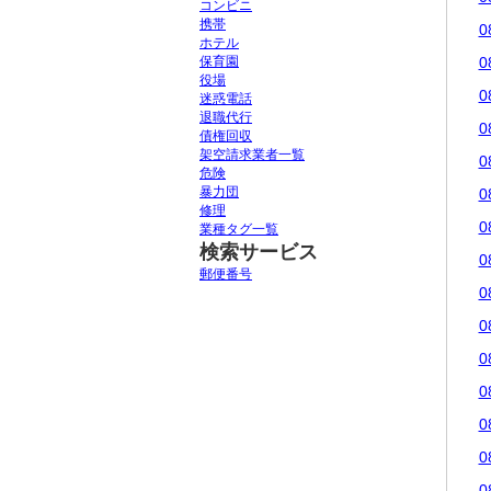
コンビニ
携帯
0
ホテル
保育園
0
役場
0
迷惑電話
退職代行
0
債権回収
架空請求業者一覧
0
危険
暴力団
0
修理
0
業種タグ一覧
検索サービス
0
郵便番号
0
0
0
0
0
0
0