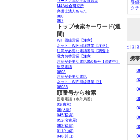
リード／電話主装置営業
登録
M&A総合研究所
クチ
弁護士法人あらた
080
067
トップ検索キーワード(週
間)
WIFI回線営業【注意】
ネット・WIFI回線営業【注意】
<
|
1
|
2
注意が必要な電話番号【調査中
電力切替営業【注意
携帯
注意が必要な電話050番号【調査中】
迷惑電話
0
0808
注意が必要な電話
0
ネット・WIFI回線営業【注
08088
0
頭番号から検索
0
固定電話（市外局番）
03(東京)
0
06(大阪)
045(横浜)
0
052(名古屋)
092(福岡)
0
011(札幌)
0
048(川口)