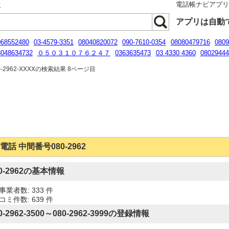
話
電話帳ナビアプ
アプリは自動
068552480
03-4579-3351
08040820072
090-7610-0354
08080479716
0809
8048634732
０５０３１０７６２４７
0363635473
03 4330 4360
08029444
031542831
09068133318
-2962-XXXXの検索結果 8ページ目
電話 中間番号080-2962
80-2962の基本情報
事業者数: 333 件
コミ件数: 639 件
0-2962-3500～080-2962-3999の登録情報