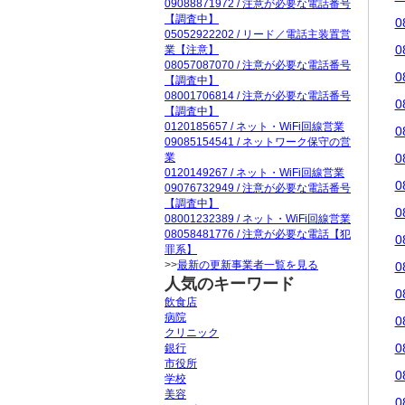
09088871972 / 注意が必要な電話番号
【調査中】
0
05052922202 / リード／電話主装置営
0
業【注意】
08057087070 / 注意が必要な電話番号
0
【調査中】
08001706814 / 注意が必要な電話番号
0
【調査中】
0120185657 / ネット・WiFi回線営業
0
09085154541 / ネットワーク保守の営
業
0
0120149267 / ネット・WiFi回線営業
0
09076732949 / 注意が必要な電話番号
【調査中】
0
08001232389 / ネット・WiFi回線営業
08058481776 / 注意が必要な電話【犯
0
罪系】
>>
最新の更新事業者一覧を見る
0
人気のキーワード
0
飲食店
病院
0
クリニック
0
銀行
市役所
0
学校
美容
0