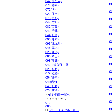
042(国分寺)
0
078(神戸)
072(堺)
0
022(仙台)
075(京都)
0
047(市川)
0
082(広島)
043(千葉)
0
044(川崎)
096(熊本)
0
093(北九州)
046(厚木)
0
025(新潟)
086(岡山)
0
098(那覇)
0
0422(武蔵野三鷹)
029(水戸)
0
079(姫路)
054(静岡)
0
04(所沢)
049(川越)
0
027(前橋)
0
>>
市外局番一覧へ
フリーダイヤル
0
0120
0800
0
>>
フリーダイヤル一覧へ