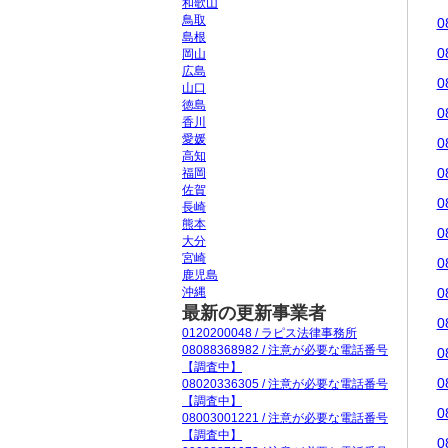
和歌山
鳥取
0
島根
0
岡山
広島
0
山口
徳島
0
香川
愛媛
0
高知
0
福岡
佐賀
0
長崎
熊本
0
大分
宮崎
0
鹿児島
沖縄
0
最新の更新事業者
0
0120200048 / ラピス法律事務所
08088368982 / 注意が必要な電話番号
0
【調査中】
0
08020336305 / 注意が必要な電話番号
【調査中】
0
08003001221 / 注意が必要な電話番号
【調査中】
0