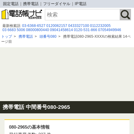
固定電話
携帯電話
フリーダイヤル
IP電話
最新検索語:
03-6368-6527
0120062157
0433327100
0112232005
03 6683 5006
08000800440
09041458614
0120-531-866
07054949946
05055367765
05017907584
080-1258-8464
08008052738
0120912268
トップ
>
携帯電話
>
頭番号080
>
携帯電話080-2965-XXXXの検索結果 14ペ
0120537356
05057834765
0492219850
08007779635
097-542-1211
ージ目
0368995149
0120965102
050-3819-2293
07013429415
05017909903
0120 925 376
携帯電話 中間番号080-2965
080-2965の基本情報