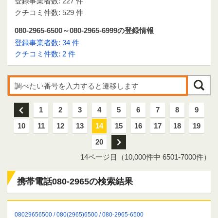
登録事業者数: 227 件
クチコミ件数: 529 件
080-2965-6500～080-2965-6999の登録情報
登録事業者数: 34 件
クチコミ件数: 2 件
前
1
2
3
4
5
6
7
8
9
10
11
12
13
14
15
16
17
18
19
20
次
14ページ目（10,000件中 6501-7000件）
携帯電話080-2965の検索結果
08029656500 / 080(2965)6500 / 080-2965-6500