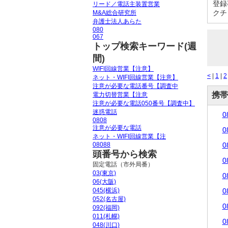
登録
リード／電話主装置営業
クチ
M&A総合研究所
弁護士法人あらた
080
067
トップ検索キーワード(週
間)
WIFI回線営業【注意】
<
|
1
|
2
ネット・WIFI回線営業【注意】
注意が必要な電話番号【調査中
携帯
電力切替営業【注意
注意が必要な電話050番号【調査中】
迷惑電話
0
0808
注意が必要な電話
0
ネット・WIFI回線営業【注
08088
0
頭番号から検索
0
固定電話（市外局番）
03(東京)
0
06(大阪)
045(横浜)
0
052(名古屋)
0
092(福岡)
011(札幌)
0
048(川口)