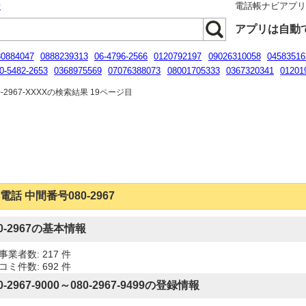
話
電話帳ナビアプ
アプリは自動
80884047
0888239313
06-4796-2566
0120792197
09026310058
04583516
0-5482-2653
0368975569
07076388073
08001705333
0367320341
01201
054820951
-2967-XXXXの検索結果 19ページ目
電話 中間番号080-2967
80-2967の基本情報
事業者数: 217 件
コミ件数: 692 件
0-2967-9000～080-2967-9499の登録情報