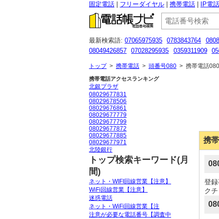
固定電話
フリーダイヤル
携帯電話
IP電
最新検索語:
07065975935
0783843764
080
08049426857
07028295935
0359311909
05
09054984668
08043411191
0492219850
05
トップ
>
携帯電話
>
頭番号080
>
携帯電話080
携帯電話アクセスランキング
北銀プラザ
08029677831
08029678506
08029676861
08029677779
08029677799
08029677872
08029677885
携帯
08029677971
北陸銀行
トップ検索キーワード(月
0
間)
ネット・WIFI回線営業【注意】
登録
WiFi回線営業【注意】
クチ
迷惑電話
08
ネット・WiFi回線営業【注
注意が必要な電話番号【調査中