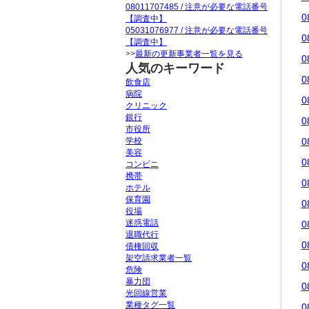
08011707485 / 注意が必要な電話番号
0
【調査中】
05031076977 / 注意が必要な電話番号
0
【調査中】
>>
最新の更新事業者一覧を見る
0
人気のキーワード
0
飲食店
病院
0
クリニック
銀行
0
市役所
学校
0
美容
0
コンビニ
携帯
0
ホテル
保育園
0
役場
迷惑電話
0
退職代行
0
債権回収
架空請求業者一覧
0
危険
暴力団
0
光回線営業
業種タグ一覧
0