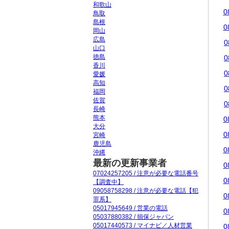
和歌山
0
鳥取
島根
0
岡山
広島
0
山口
徳島
0
香川
0
愛媛
高知
0
福岡
佐賀
0
長崎
熊本
0
大分
0
宮崎
鹿児島
0
沖縄
最新の更新事業者
0
07024257205 / 注意が必要な電話番号
0
【調査中】
09058758298 / 注意が必要な電話【犯
0
罪系】
05017945649 / 営業の電話
0
05037880382 / 損保ジャパン
05017440573 / マイナビ／人材営業
0