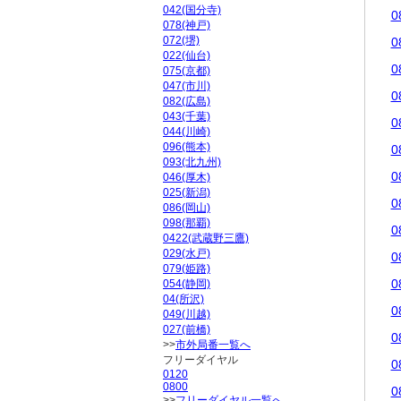
042(国分寺)
0
078(神戸)
072(堺)
0
022(仙台)
0
075(京都)
047(市川)
0
082(広島)
043(千葉)
0
044(川崎)
096(熊本)
0
093(北九州)
0
046(厚木)
025(新潟)
0
086(岡山)
098(那覇)
0
0422(武蔵野三鷹)
029(水戸)
0
079(姫路)
0
054(静岡)
04(所沢)
0
049(川越)
027(前橋)
0
>>
市外局番一覧へ
フリーダイヤル
0
0120
0800
0
>>
フリーダイヤル一覧へ