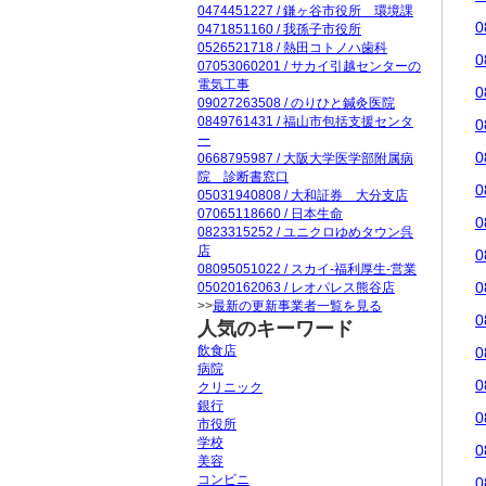
0474451227 / 鎌ヶ谷市役所 環境課
0
0471851160 / 我孫子市役所
0526521718 / 熱田コトノハ歯科
0
07053060201 / サカイ引越センターの
電気工事
0
09027263508 / のりひと鍼灸医院
0849761431 / 福山市包括支援センタ
0
ー
0
0668795987 / 大阪大学医学部附属病
院 診断書窓口
0
05031940808 / 大和証券 大分支店
07065118660 / 日本生命
0
0823315252 / ユニクロゆめタウン呉
店
0
08095051022 / スカイ-福利厚生-営業
0
05020162063 / レオパレス熊谷店
>>
最新の更新事業者一覧を見る
0
人気のキーワード
飲食店
0
病院
0
クリニック
銀行
0
市役所
学校
0
美容
コンビニ
0