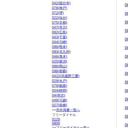
042(国分寺)
0
078(神戸)
072(堺)
0
022(仙台)
0
075(京都)
047(市川)
0
082(広島)
043(千葉)
0
044(川崎)
096(熊本)
0
093(北九州)
0
046(厚木)
025(新潟)
0
086(岡山)
098(那覇)
0
0422(武蔵野三鷹)
029(水戸)
0
079(姫路)
0
054(静岡)
04(所沢)
0
049(川越)
027(前橋)
0
>>
市外局番一覧へ
フリーダイヤル
0
0120
0800
0
>>
フリーダイヤル一覧へ