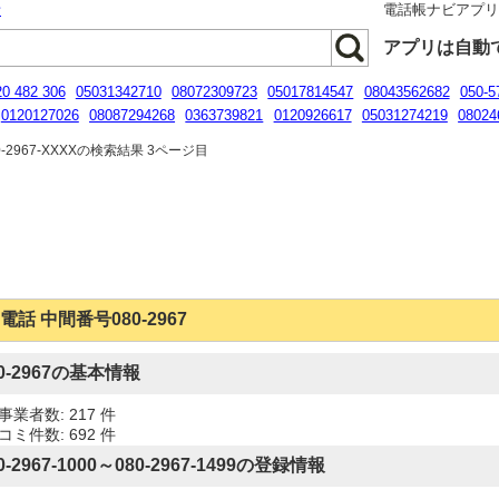
話
電話帳ナビアプ
アプリは自動
20 482 306
05031342710
08072309723
05017814547
08043562682
050-5
0120127026
08087294268
0363739821
0120926617
05031274219
08024
013862338
-2967-XXXXの検索結果 3ページ目
電話 中間番号080-2967
80-2967の基本情報
事業者数: 217 件
コミ件数: 692 件
0-2967-1000～080-2967-1499の登録情報