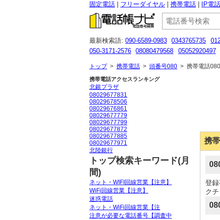
固定電話
フリーダイヤル
携帯電話
IP電
最新検索語:
090-6589-0983
0343765735
01
050-3171-2576
08080479568
05052920497
0120237308
03-6741-5666
0367004995
08
トップ
>
携帯電話
>
頭番号080
>
携帯電話080
携帯電話アクセスランキング
北銀プラザ
08029677831
08029678506
08029676861
08029677779
08029677799
08029677872
08029677885
携帯
08029677971
北陸銀行
トップ検索キーワード(月
0
間)
ネット・WIFI回線営業【注意】
登録
WiFi回線営業【注意】
クチ
迷惑電話
08
ネット・WiFi回線営業【注
注意が必要な電話番号【調査中