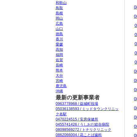
和歌山
0
鳥取
島根
0
岡山
広島
0
山口
徳島
0
香川
0
愛媛
高知
0
福岡
佐賀
0
長崎
熊本
0
大分
0
宮崎
鹿児島
0
沖縄
最新の更新事業者
0
0963778968 / 益城町役場
0
05036138593 / ミッドタウンクリニッ
ク名駅
0
0470224515 / 安房保健所
0455741426 / うしおだ総合病院
0
08098569272 / トナリクリニック
0862066004 / 花ことば歯科
0