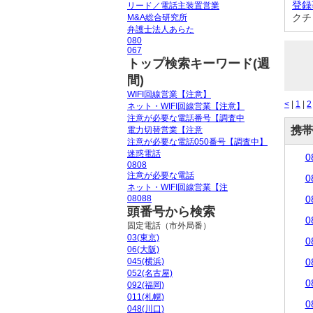
登録
リード／電話主装置営業
クチ
M&A総合研究所
弁護士法人あらた
080
067
トップ検索キーワード(週
間)
WIFI回線営業【注意】
<
|
1
|
2
ネット・WIFI回線営業【注意】
注意が必要な電話番号【調査中
携帯
電力切替営業【注意
注意が必要な電話050番号【調査中】
迷惑電話
0
0808
注意が必要な電話
0
ネット・WIFI回線営業【注
08088
0
頭番号から検索
0
固定電話（市外局番）
03(東京)
0
06(大阪)
045(横浜)
0
052(名古屋)
0
092(福岡)
011(札幌)
0
048(川口)