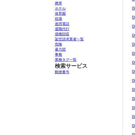
携帯
0
ホテル
保育園
0
役場
迷惑電話
0
退職代行
債権回収
0
架空請求業者一覧
0
危険
暴力団
0
事務
業種タグ一覧
0
検索サービス
0
郵便番号
0
0
0
0
0
0
0