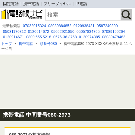
固定電話
携帯電話
フリーダイヤル
IP電話
最新検索語:
07032015324
08080884852
0120938431
0587240300
05031170312
0120914672
05052921850
05057834765
07089199264
0120914671
0800 555 5218
0676-36-8768
0120974385
08080479483
０１２０６８４２６６
0120197319
05088800158
08020591061
トップ
>
携帯電話
>
頭番号080
>
携帯電話080-2973-XXXXの検索結果 11ペ
05068625220
08080479716
0800-300-2530
0252805057
ージ目
0120４０７０７２
08080479254
03-6665-9217
携帯電話 中間番号080-2973
080-2973の基本情報