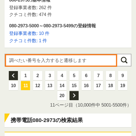
登録事業者数: 262 件
クチコミ件数: 474 件
080-2973-5000～080-2973-5499の登録情報
登録事業者数: 10 件
クチコミ件数: 1 件
前
1
2
3
4
5
6
7
8
9
10
11
12
13
14
15
16
17
18
19
20
次
11ページ目（10,000件中 5001-5500件）
携帯電話080-2973の検索結果