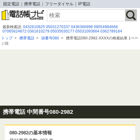
固定電話
携帯電話
フリーダイヤル
IP電話
最新検索語:
0432610825
05031270337
0436366998
09054984668
07065624872
0361610279
05035030177
05031093664
0362789164
08016006323
0963554571
0120984757
0368975581
0366282700
トップ
>
携帯電話
>
頭番号080
>
携帯電話080-2982-XXXXの検索結果 1ペー
0671673805
0775030203
08001709081
08013724632
08065489380
ジ目
08080884073
08073109395
08002226390
0677778209
05017818005
080-8005-3265
携帯電話 中間番号080-2982
080-2982の基本情報