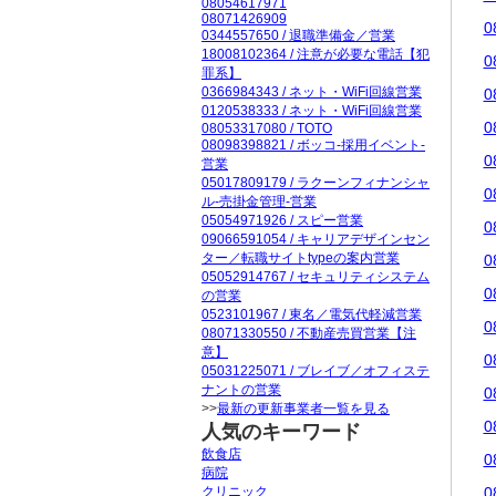
08054617971
08071426909
0
0344557650 / 退職準備金／営業
18008102364 / 注意が必要な電話【犯
0
罪系】
0366984343 / ネット・WiFi回線営業
0
0120538333 / ネット・WiFi回線営業
0
08053317080 / TOTO
08098398821 / ボッコ-採用イベント-
0
営業
05017809179 / ラクーンフィナンシャ
0
ル-売掛金管理-営業
05054971926 / スピー営業
0
09066591054 / キャリアデザインセン
ター／転職サイトtypeの案内営業
0
05052914767 / セキュリティシステム
0
の営業
0523101967 / 東名／電気代軽減営業
0
08071330550 / 不動産売買営業【注
意】
0
05031225071 / ブレイブ／オフィステ
ナントの営業
0
>>
最新の更新事業者一覧を見る
0
人気のキーワード
飲食店
0
病院
クリニック
0