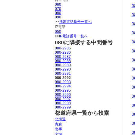
060
0
070
080
0
090
>>
携帯電話番号一覧へ
0
IP電話
050
0
>>
IP電話番号一覧へ
080に隣接する中間番号
0
080-2985
0
080-2986
080-2987
0
080-2988
080-2989
0
080-2990
080-2991
080-2992
0
080-2993
080-2994
0
080-2995
080-2996
0
080-2997
080-2998
0
080-2999
都道府県一覧から検索
0
北海道
0
青森
岩手
0
宮城