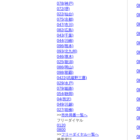
078(神戸)
0
072(堺)
022(仙台)
0
075(京都)
0
047(市川)
082(広島)
0
043(千葉)
044(川崎)
0
096(熊本)
093(北九州)
0
046(厚木)
0
025(新潟)
086(岡山)
0
098(那覇)
0422(武蔵野三鷹)
0
029(水戸)
079(姫路)
0
054(静岡)
0
04(所沢)
049(川越)
0
027(前橋)
>>
市外局番一覧へ
0
フリーダイヤル
0120
0
0800
>>
フリーダイヤル一覧へ
0
携帯電話