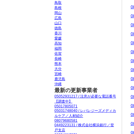
鳥取
0
島根
岡山
0
広島
山口
0
徳島
香川
0
愛媛
0
高知
福岡
0
佐賀
長崎
0
熊本
大分
0
宮崎
0
鹿児島
沖縄
0
最新の更新事業者
05052931217 / 注意が必要な電話番号
0
【調査中】
0
05017805071
05031748040 / レバレジーズメディカ
0
ルケア／人材紹介
08079680581
0
0449223131 / 株式会社横浜銀行／登
戸支店
0