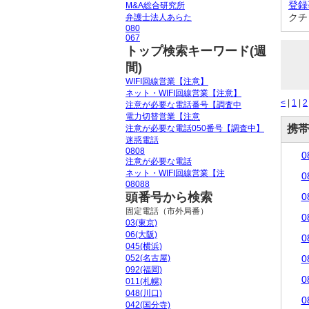
登録
M&A総合研究所
クチ
弁護士法人あらた
080
067
トップ検索キーワード(週
間)
WIFI回線営業【注意】
ネット・WIFI回線営業【注意】
<
|
1
|
2
注意が必要な電話番号【調査中
電力切替営業【注意
携帯
注意が必要な電話050番号【調査中】
迷惑電話
0808
0
注意が必要な電話
ネット・WIFI回線営業【注
0
08088
頭番号から検索
0
固定電話（市外局番）
0
03(東京)
06(大阪)
0
045(横浜)
052(名古屋)
0
092(福岡)
0
011(札幌)
048(川口)
0
042(国分寺)