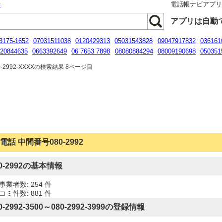
話
電話帳ナビアプ
アプリは自動
3175-1652
07031511038
0120429313
05031543828
09047917832
036161
20844635
0663392649
06 7653 7898
08080884294
08009190698
050351
0120958471
-2992-XXXXの検索結果 8ページ目
電話 中間番号080-2992
80-2992の基本情報
事業者数: 254 件
コミ件数: 881 件
0-2992-3500～080-2992-3999の登録情報