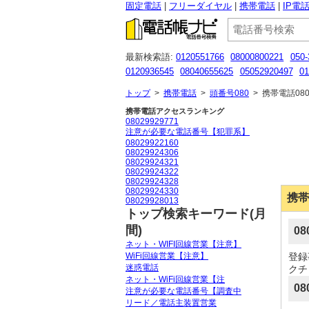
固定電話
フリーダイヤル
携帯電話
IP電
最新検索語:
0120551766
08000800221
050-
0120936545
08040655625
05052920497
01
07033333301
08080884329
080 2902 1458
トップ
>
携帯電話
>
頭番号080
>
携帯電話080
携帯電話アクセスランキング
08029929771
注意が必要な電話番号【犯罪系】
08029922160
08029924306
08029924321
08029924322
08029924328
08029924330
携帯
08029928013
トップ検索キーワード(月
間)
0
ネット・WIFI回線営業【注意】
WiFi回線営業【注意】
登録
迷惑電話
クチ
ネット・WiFi回線営業【注
08
注意が必要な電話番号【調査中
リード／電話主装置営業