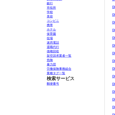
銀行
0
市役所
学校
0
美容
コンビニ
0
携帯
ホテル
0
保育園
0
役場
迷惑電話
0
退職代行
債権回収
0
架空請求業者一覧
危険
0
暴力団
0
労働保険事務組合
業種タグ一覧
0
検索サービス
郵便番号
0
0
0
0
0